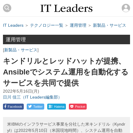
IT Leaders
＞
テクノロジー一覧
＞
運用管理
＞
新製品・サービス
運用管理
新製品・サービス
キンドリルとレッドハットが提携、
Ansibleでシステム運用を自動化する
サービスを共同で提供
2022年5月16日(月)
日川 佳三（IT Leaders編集部）
!
Facebook
Twitter
Hatena
Pocket
米IBMのインフラサービス事業を分社した米キンドリル（Kyndr
yl）は2022年5月10日（米国現地時間）、システム運用を自動