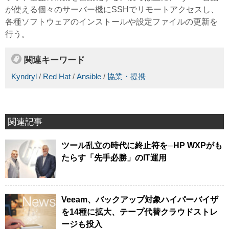
が使える個々のサーバー機にSSHでリモートアクセスし、
各種ソフトウェアのインストールや設定ファイルの更新を
行う。
関連キーワード
Kyndryl
/
Red Hat
/
Ansible
/
協業・提携
関連記事
ツール乱立の時代に終止符を─HP WXPがも
たらす「先手必勝」のIT運用
Veeam、バックアップ対象ハイパーバイザ
を14種に拡大、テープ代替クラウドストレ
ージも投入