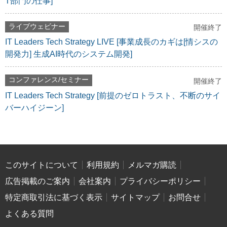
T部門の仕事]
ライブウェビナー
開催終了
IT Leaders Tech Strategy LIVE [事業成長のカギは[情シスの
開発力] 生成AI時代のシステム開発]
コンファレンス/セミナー
開催終了
IT Leaders Tech Strategy [前提のゼロトラスト、不断のサイ
バーハイジーン]
このサイトについて
利用規約
メルマガ購読
広告掲載のご案内
会社案内
プライバシーポリシー
特定商取引法に基づく表示
サイトマップ
お問合せ
よくある質問