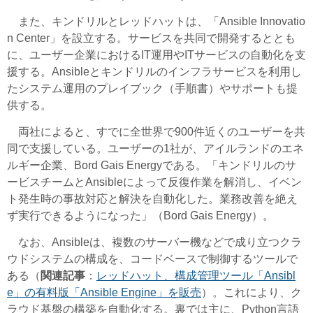
また、キンドリルとレッドハットは、「Ansible Innovatio
n Center」を設立する。サービスを共同で開発するととも
に、ユーザー企業におけるIT運用やITサービスの自動化を支
援する。Ansibleとキンドリルのインフラサービスを利用し
たシステム運用のプレイブック（手順書）やサポートも提
供する。
両社によると、すでに全世界で900件近くのユーザーを共
同で支援している。ユーザーの1社が、アイルランドのエネ
ルギー企業、Bord Gais Energyである。「キンドリルのサ
ービスチームとAnsibleによって反復作業を解消し、イベン
ト発生時の事故対応と解決を自動化した。業務改善を絶え
ず実行できるようになった」（Bord Gais Energy）。
なお、Ansibleは、複数のサーバー機などで成り立つクラ
ウドシステムの構成を、コードベースで制御するツールで
ある（
関連記事
：
レッドハット、構成管理ツール「Ansibl
e」の有料版「Ansible Engine」を販売
）。これにより、ク
ラウド基盤の構築を自動化する。裏では主に、Python言語