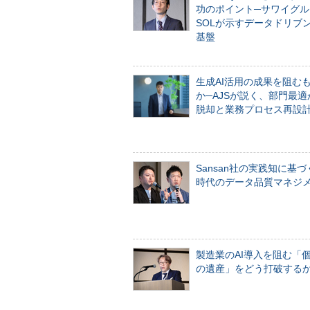
功のポイント─サワイグル
SOLが示すデータドリブ
基盤
生成AI活用の成果を阻む
か─AJSが説く、部門最適
脱却と業務プロセス再設
Sansan社の実践知に基づ
時代のデータ品質マネジ
製造業のAI導入を阻む「
の遺産」をどう打破する