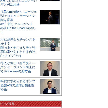
mを核にしたコミュニケーシ
革とAI活用法
るZoomの進化、エージェ
型AIでコミュニケーション
領域を変革
oom主催リアルイベント
opia On the Road Japan」
ート
年ぶりに到来したチャンスを
活かす？
価値向上とセキュリティ強
運用効率化をもたらす自社
“ドメイン”とは
I導入が迫るIT部門改革―
員エンゲージメント向上に
るRidgelinezの処方箋
AI時代に求められるオンプ
ス基盤─電力急増と機密性
対応策
チオシ特集