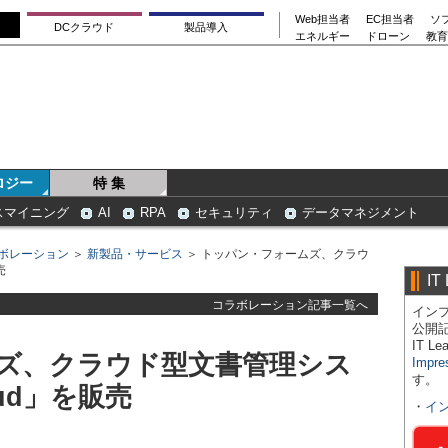
Web担当者
EC担当者
ソ
DCクラウド
製品導入
エネルギー
ドローン
教育
ロジー
特 集
スマイニング
AI
RPA
セキュリティ
データマネジメント
ボレーション
＞
新製品・サービス
＞ トッパン・フォームズ、クラウ
売
IT
コラボレーション記事一覧へ
インプ
公開
IT 
ズ、クラウド型文書管理シス
Impre
す。
oud」を販売
・
イ