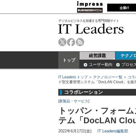
企業IT
デジタルビジネスを加速する専門情報サイト
経営課題
テクノ
トップ
ユーザー動向
プロセ
IT Leaders トップ
＞
テクノロジー一覧
＞
コラ
ド型文書管理システム「DocLAN Cloud」を販
コラボレーション
[
新製品・サービス
]
トッパン・フォーム
テム「DocLAN Cl
2022年6月17日(金)
IT Leaders編集部