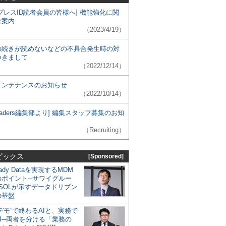
プレスID読者会員の皆様へ] 機能強化に関
ご案内
（2023/4/19）
の続きが読めないなどの不具合発生時の対
つきまして
（2022/12/14）
メンテナンスのお知らせ
（2022/10/14）
 Leaders編集部より] 編集スタッフ募集のお知
（Recruiting）
ピックス
[Sponsored]
eady Dataを実現するMDM
のポイント─サワイグルー
SOLが示すデータドリブン
の基盤
デモ”で終わるAIと、実務で
I─両者を分ける「業務の