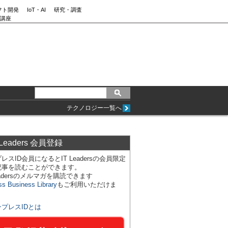
フト開発
IoT・AI
研究・調査
講座
テクノロジー一覧へ
 Leaders 会員登録
レスID会員になるとIT Leadersの会員限定
記事を読むことができます。
Leadersのメルマガを購読できます
ss Business Library
もご利用いただけま
ンプレスIDとは