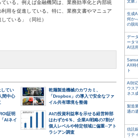
文脈」
っている。例えば金融機関は、業務効率化と内部統
の利用を促進している。特に、業務文書やマニュア
生成
何か─
速している」（同社）
の脱
デー
ータ
AI活
San
AX
ト
AI
ウス
止してい
乾麺製造機械のカワカミ、
ネス
人間中心
「Dropbox」の導入で安全なファ
立
イル共有環境を整備
製造
適の
ROI証明
AIの投資利益率を示せる経営幹部
「AIネイ
はわずか6％、企業AI戦略の7割が
個人レベルや特定領域に偏重─アト
信託銀
ラシアン調査
リテ