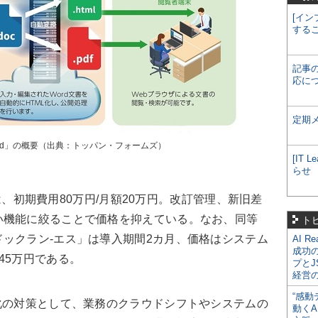
[イン
する
記事
応に
定期
loud」の概要（出典：トッパン・フォームズ）
[IT
らせ
）は、初期費用80万円/月額20万円。改訂管理、新旧差
い機能に絞ることで価格を抑えている。なお、同等
ト
ックラン-エス」は導入期間2カ月、価格はシステム
AI R
成功
45万円である。
プとJ
経営
“感動
化の対策として、業務のクラウドシフトやシステムの
動くA