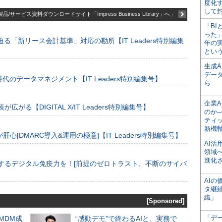
度化
して
品/サービス資料ダウンロードサイト「Impress Business Library」へ」
「BI
った
る「新リース会計基準」対応の勘所【IT Leaders特別編集
年の
とい
生成
デー
のデータマネジメント【IT Leaders特別編集号】
ら
企業A
装が広がる【DIGITAL X/IT Leaders特別編集号】
のか─
ティ
新機
[DMARC導入&運用の極意]【IT Leaders特別編集号】
AI
領域
進化
するデジタル免疫力を！[前提のゼロトラスト、不断のサイバ
AI
タ継
織」
[Sponsored]
「デ
るMDM成
“感動デモ”で終わるAIと、実務で