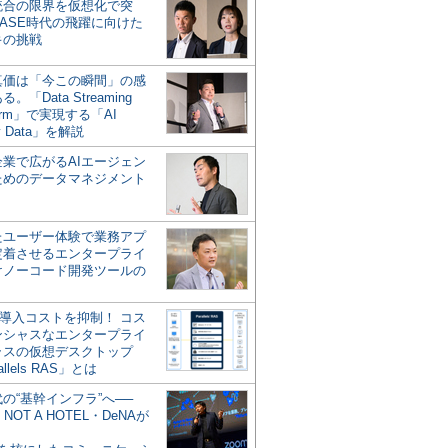
統合の限界を仮想化で突
ASE時代の飛躍に向けた
キの挑戦
の真価は「今この瞬間」の感
。「Data Streaming
form」で実現する「AI
y Data」を解説
企業で広がるAIエージェン
ためのデータマネジメント
？
たユーザー体験で業務アプ
定着させるエンタープライ
けノーコード開発ツールの
の導入コストを抑制！ コス
ンシャスなエンタープライ
ラスの仮想デスクトップ
allels RAS」とは
代の“基幹インフラ”へ──
NOT A HOTEL・DeNAが