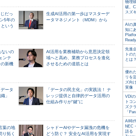
物理
破。C
スズ
同じだっ
生成AI活用の第一歩はマスターデ
ン5年の
ータマネジメント（MDM）から
AI
」という
知にある
Plat
Read
先進
れないの
AI活用を業務補助から意思決定領
トの
ジェンテ
域へと高め、業務プロセスを進化
とは
合の新機
させるための道筋とは
優れ
リを
ズ向
実像
「データ
「データの民主化」の実践法！ ナ
組織」
レッジ提供と自律的データ活用の
VDI
仕組み作りが“鍵”に
トコ
ズク
「Par
AI時
NEC・
言葉の地
シャドーAIやデータ漏洩の危機を
語る
切り拓く
どう防ぐ？ 安全なAI活用を実現す