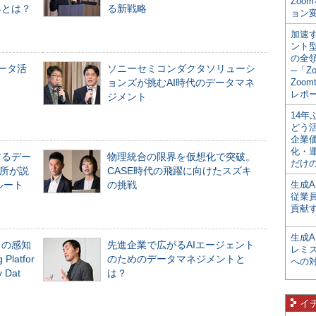
Zoo
界とは？
る新戦略
ョン変
加速す
ント
の全
データ活
ソニーセミコンダクタソリューシ
─「Z
ョンズが挑むAI時代のデータマネ
Zoomt
レポ
ジメント
14
どう
企業
化・
するデー
物理統合の限界を仮想化で突破。
だけの
所が説
CASE時代の飛躍に向けたスズキ
ルート
の挑戦
生成A
従業
貢献す
生成
」の感知
先進企業で広がるAIエージェント
レミ
Platfor
のためのデータマネジメントと
への
Dat
は？
イ