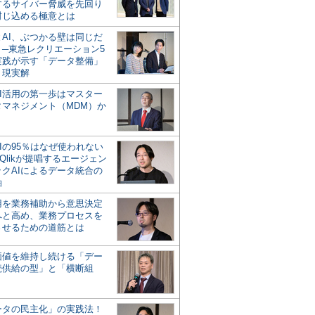
するサイバー脅威を先回り
封じ込める極意とは
とAI、ぶつかる壁は同じだ
」─東急レクリエーション5
実践が示す「データ整備」
う現実解
AI活用の第一歩はマスター
タマネジメント（MDM）か
Iの95％はなぜ使われない
Qlikが提唱するエージェン
ックAIによるデータ統合の
軸
活用を業務補助から意思決定
へと高め、業務プロセスを
させるための道筋とは
の価値を維持し続ける「デー
続供給の型」と「横断組
ータの民主化」の実践法！