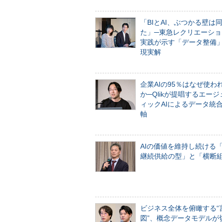
「BIとAI、ぶつかる壁は
た」─東急レクリエーショ
実践が示す「データ整備
現実解
企業AIの95％はなぜ使わ
か─Qlikが提唱するエー
ィックAIによるデータ統
軸
AIの価値を維持し続ける
継続供給の型」と「横断
ビジネス全体を俯瞰する“
図”、概念データモデルが