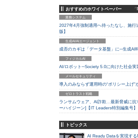
おすすめのホワイトペーパー
「製
業務システム
2027年4月強制適用へ待ったなし、施行迫
版】
生成AI/AIエージェント
成否のカギは「データ基盤」に─生成AI時代
フィジカルAI
AI/ロボット─Society 5.0に向けた社会実
メールセキュリティ
導入のみならず運用時の“ポリシー上げ”が肝心
ゼロトラスト戦略
ランサムウェア、AI詐欺…最新脅威に抗
ーハイジーン]【IT Leaders特別編集号】
トピックス
AI Ready Dataを実現す