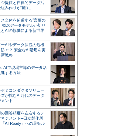
ッジ提供と自律的データ活
組み作りが“鍵”に
ネス全体を俯瞰する“言葉の
”、概念データモデルが切り
人とAIの協働による新世界
？
ドーAIやデータ漏洩の危機
防ぐ？ 安全なAI活用を実
る新戦略
ntic AIで現場主導のデータ活
促進する方法
ーセミコンダクタソリュー
ンズが挑むAI時代のデータ
ジメント
AIの回答精度を左右するデ
マネジメント─日立製作所
「AI Ready」への最短ル