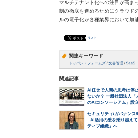
マルチテナント化への注目が高ま
制の徹底を進めるためにクラウド
ルの電子化が各種業界において加
リスト
関連キーワード
トッパン・フォームズ
/
文書管理
/
SaaS
関連記事
AI任せで人間の思考は停
ないか？ 一般社団法人「
のAIコンソーシアム」設
セキュリティ/ガバナンス/
─AI活用の壁を乗り越えて
ティブ組織」へ