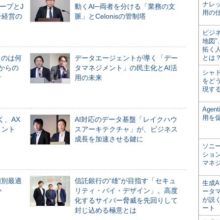
ナレ
ープとJ
動くAI─両者を分ける「業務の文
用の仕
ン経営の
脈」とCelonisの管制塔
ビジ
地図
拓く
ものは何
データエージェントが導く「デー
とは
からの
タマネジメント」の民主化とAI活
シャ
計
用の未来
をどう
現す
Age
用を
く、AX
AI対応のデータ基盤「レイクハウ
メント
スアーキテクチャ」が、ビジネス
成長を加速させる鍵に
ソニ
ショ
マネ
個別最適
信託銀行の“雄”が目指す「セキュ
生成
か
リティ・バイ・デザイン」。高度
ータ
が説く
化するサイバー脅威を先回りして
ート
封じ込める極意とは