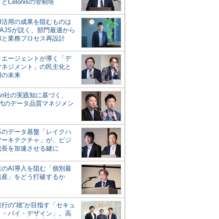
とCelonisの管制塔
AI活用の成果を阻むものは
AJSが説く、部門最適から
却と業務プロセス再設計
タエージェントが導く「デ
マネジメント」の民主化と
用の未来
san社の実践知に基づく、
時代のデータ品質マネジメン
対応のデータ基盤「レイクハ
アーキテクチャ」が、ビジ
成長を加速させる鍵に
業のAI導入を阻む「個別最
遺産」をどう打破するか
行の“雄”が目指す「セキュ
ィ・バイ・デザイン」。高