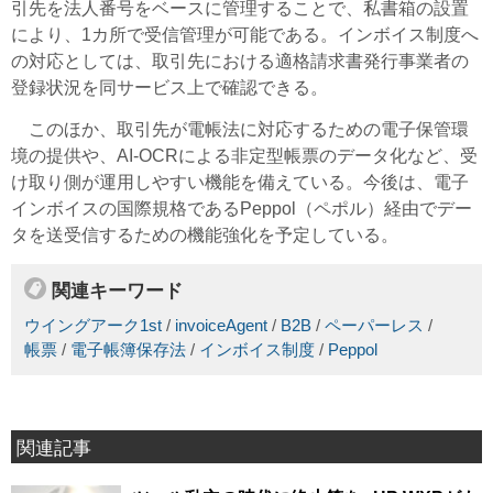
引先を法人番号をベースに管理することで、私書箱の設置
により、1カ所で受信管理が可能である。インボイス制度へ
の対応としては、取引先における適格請求書発行事業者の
登録状況を同サービス上で確認できる。
このほか、取引先が電帳法に対応するための電子保管環
境の提供や、AI-OCRによる非定型帳票のデータ化など、受
け取り側が運用しやすい機能を備えている。今後は、電子
インボイスの国際規格であるPeppol（ペポル）経由でデー
タを送受信するための機能強化を予定している。
関連キーワード
ウイングアーク1st
/
invoiceAgent
/
B2B
/
ペーパーレス
/
帳票
/
電子帳簿保存法
/
インボイス制度
/
Peppol
関連記事