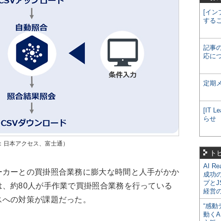
[イン
する
記事
応に
定期
[IT
らせ
典：日本アクセス、富士通）
ト
AI R
カーとの買掛照合業務に膨大な時間と人手がかか
成功
プとJ
、約80人が手作業で買掛照合業務を行っている
経営
スへの対策が課題だった。
“感動
動くA