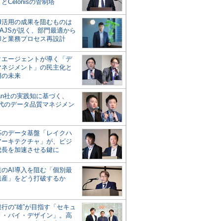
とCelonisの管制塔
AI活用の成果を阻むものは
AJSが説く、部門最適から
却と業務プロセス再設計
タエージェントが導く「デ
マネジメント」の民主化と
用の未来
san社の実践知に基づく、
時代のデータ品質マネジメン
対応のデータ基盤「レイクハ
アーキテクチャ」が、ビジ
成長を加速させる鍵に
業のAI導入を阻む「個別最
遺産」をどう打破するか
行の“雄”が目指す「セキュ
ィ・バイ・デザイン」。高