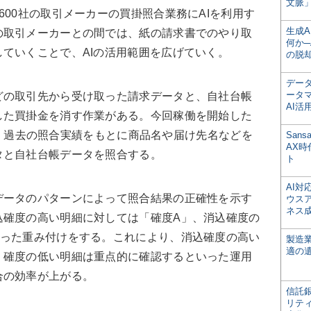
文脈」
00社の取引メーカーの買掛照合業務にAIを利用す
生成
の取引メーカーとの間では、紙の請求書でのやり取
何か─
ていくことで、AIの活用範囲を広げていく。
の脱
デー
ータ
の取引先から受け取った請求データと、自社台帳
AI活
した買掛金を消す作業がある。今回稼働を開始した
ス」は、過去の照合実績をもとに商品名や届け先名などを
San
AX
タと自社台帳データを照合する。
ト
AI
ータのパターンによって照合結果の正確性を示す
ウス
ネス
込確度の高い明細に対しては「確度A」、消込確度の
いった重み付けをする。これにより、消込確度の高い
製造
適の
、確度の低い明細は重点的に確認するといった運用
合の効率が上がる。
信託銀
リテ