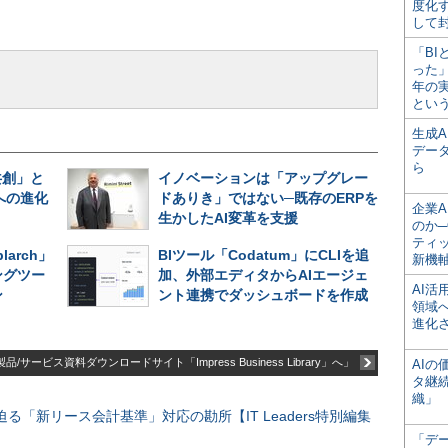
度化
して
「BI
った
年の
とい
生成
デー
ら
共創」と
イノベーションは「アップグレー
への進化
ドありき」ではない─既存のERPを
企業A
生かしたAI変革を支援
のか─
ティ
larch」
BIツール「Codatum」にCLIを追
新機
ングツー
加、外部エディタからAIエージェ
AI
ン
ント連携でダッシュボードを作成
領域
進化
品/サービス資料ダウンロードサイト「Impress Business Library」へ」
AI
タ継
織」
る「新リース会計基準」対応の勘所【IT Leaders特別編集
「デ