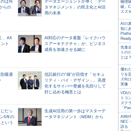
ものは何
データエージェントが導く「デー
物理
破。C
からの
タマネジメント」の民主化とAI活
スズ
計
用の未来
AI
知にある
Plat
く、AX
AI対応のデータ基盤「レイクハウ
Read
メント
スアーキテクチャ」が、ビジネス
先進
成長を加速させる鍵に
トの
とは
優れ
個別最適
信託銀行の“雄”が目指す「セキュ
リを
ズ向
か
リティ・バイ・デザイン」。高度
実像
化するサイバー脅威を先回りして
封じ込める極意とは
VDI
トコ
ズク
「Par
同じだっ
生成AI活用の第一歩はマスターデ
ン5年の
ータマネジメント（MDM）から
AI時
NEC・
」という
語る