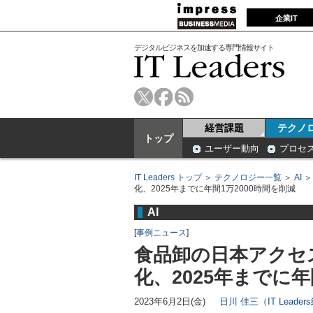
企業IT
デジタルビジネスを加速する専門情報サイト
経営課題
テクノ
トップ
ユーザー動向
プロセ
IT Leaders トップ
＞
テクノロジー一覧
＞
AI
化、2025年までに年間1万2000時間を削減
AI
[
事例ニュース
]
食品卸の日本アクセ
化、2025年までに年
2023年6月2日(金)
日川 佳三（IT Leade