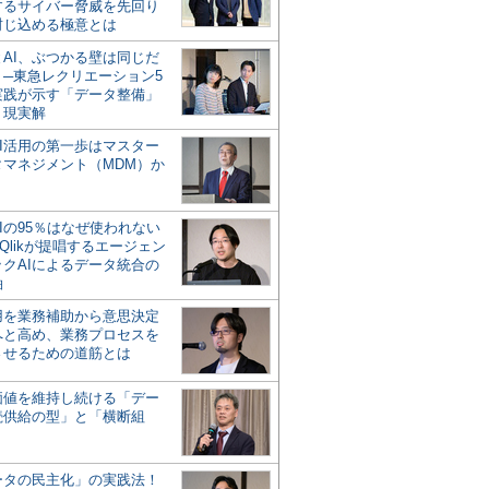
するサイバー脅威を先回り
封じ込める極意とは
とAI、ぶつかる壁は同じだ
」─東急レクリエーション5
実践が示す「データ整備」
う現実解
AI活用の第一歩はマスター
タマネジメント（MDM）か
Iの95％はなぜ使われない
Qlikが提唱するエージェン
ックAIによるデータ統合の
軸
活用を業務補助から意思決定
へと高め、業務プロセスを
させるための道筋とは
の価値を維持し続ける「デー
続供給の型」と「横断組
ータの民主化」の実践法！