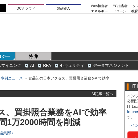
Web担当者
EC担当者
ソ
DCクラウド
製品導入
エネルギー
ドローン
教育
ロジー
特 集
スマイニング
AI
RPA
セキュリティ
データマネジメント
＞
事例ニュース
＞ 食品卸の日本アクセス、買掛照合業務をAIで効率
IT
AI記事一覧へ
インプ
公開
IT 
ス、買掛照合業務をAIで効率
Impre
す。
間1万2000時間を削減
・
イ
rs編集部）