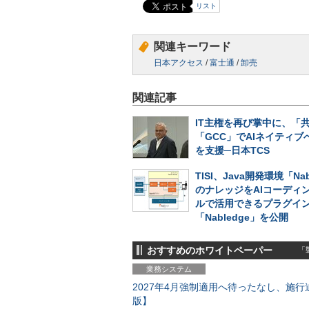
リスト
関連キーワード
日本アクセス
/
富士通
/
卸売
関連記事
IT主権を再び掌中に、「
「GCC」でAIネイティブ
を支援─日本TCS
TISI、Java開発環境「Nab
のナレッジをAIコーディ
ルで活用できるプラグイ
「Nabledge」を公開
おすすめのホワイトペーパー
「製
業務システム
2027年4月強制適用へ待ったなし、施行迫
版】