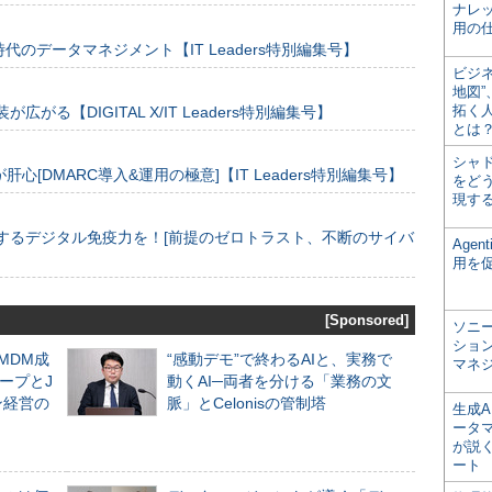
ナレ
用の仕
のデータマネジメント【IT Leaders特別編集号】
ビジ
地図
拓く
装が広がる【DIGITAL X/IT Leaders特別編集号】
とは
シャ
[DMARC導入&運用の極意]【IT Leaders特別編集号】
をどう
現す
するデジタル免疫力を！[前提のゼロトラスト、不断のサイバ
Age
用を
[Sponsored]
ソニ
ショ
るMDM成
“感動デモ”で終わるAIと、実務で
マネ
ープとJ
動くAI─両者を分ける「業務の文
ン経営の
脈」とCelonisの管制塔
生成
ータ
が説く
ート