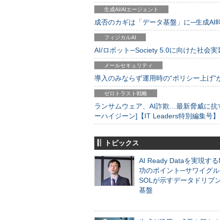
生成AI/AIエージェント
成否のカギは「データ基盤」に─生成AI時代
フィジカルAI
AI/ロボット─Society 5.0に向けた社会実
メールセキュリティ
導入のみならず運用時の“ポリシー上げ”が肝心
ゼロトラスト戦略
ランサムウェア、AI詐欺…最新脅威に抗
ーハイジーン]【IT Leaders特別編集号】
トピックス
AI Ready Dataを実現す
功のポイント─サワイグル
SOLが示すデータドリブ
基盤