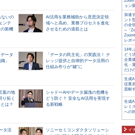
Zoo
ョン変
加速す
れないの
AI活用を業務補助から意思決定領
ント
ジェンテ
域へと高め、業務プロセスを進化
の全
合の新機
させるための道筋とは
─「Z
Zoomt
レポ
14
「データ
「データの民主化」の実践法！ ナ
どう
企業
組織」
レッジ提供と自律的データ活用の
化・
仕組み作りが“鍵”に
だけの
生成A
従業
貢献す
言葉の地
シャドーAIやデータ漏洩の危機を
切り拓く
どう防ぐ？ 安全なAI活用を実現す
生成
界とは？
る新戦略
レミ
への
イ
データ活
ソニーセミコンダクタソリューシ