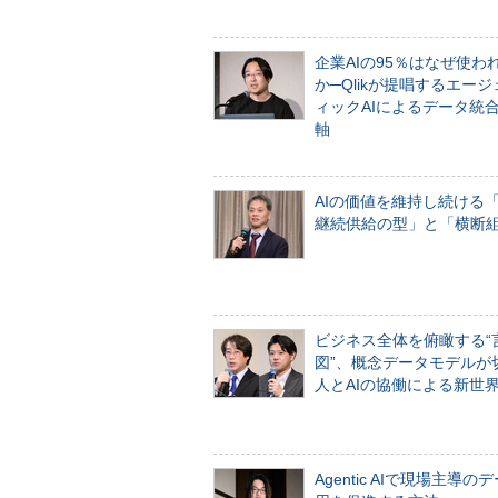
企業AIの95％はなぜ使わ
か─Qlikが提唱するエー
ィックAIによるデータ統
軸
AIの価値を維持し続ける
継続供給の型」と「横断
ビジネス全体を俯瞰する“
図”、概念データモデルが
人とAIの協働による新世
Agentic AIで現場主導の