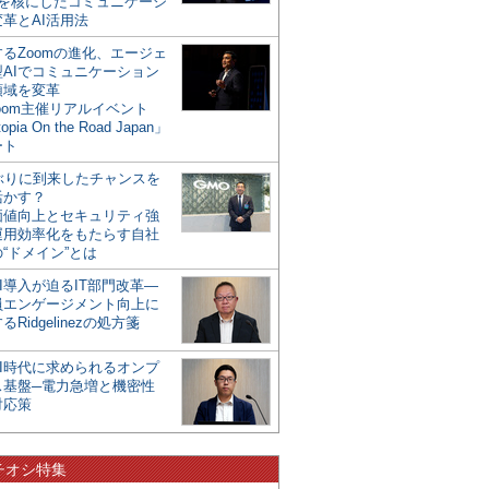
mを核にしたコミュニケーシ
革とAI活用法
るZoomの進化、エージェ
型AIでコミュニケーション
領域を変革
oom主催リアルイベント
opia On the Road Japan」
ート
年ぶりに到来したチャンスを
活かす？
価値向上とセキュリティ強
運用効率化をもたらす自社
“ドメイン”とは
I導入が迫るIT部門改革―
員エンゲージメント向上に
るRidgelinezの処方箋
AI時代に求められるオンプ
ス基盤─電力急増と機密性
対応策
チオシ特集