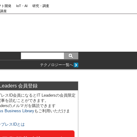
フト開発
IoT・AI
研究・調査
講座
テクノロジー一覧へ
 Leaders 会員登録
レスID会員になるとIT Leadersの会員限定
記事を読むことができます。
Leadersのメルマガを購読できます
ss Business Library
もご利用いただけま
ンプレスIDとは