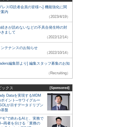
プレスID読者会員の皆様へ] 機能強化に関
ご案内
（2023/4/19）
の続きが読めないなどの不具合発生時の対
つきまして
（2022/12/14）
メンテナンスのお知らせ
（2022/10/14）
 Leaders編集部より] 編集スタッフ募集のお知
（Recruiting）
ピックス
[Sponsored]
eady Dataを実現するMDM
のポイント─サワイグルー
SOLが示すデータドリブン
の基盤
デモ”で終わるAIと、実務で
I─両者を分ける「業務の