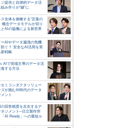
ッジ提供と自律的データ活
組み作りが“鍵”に
ネス全体を俯瞰する“言葉の
”、概念データモデルが切り
人とAIの協働による新世界
？
ドーAIやデータ漏洩の危機
防ぐ？ 安全なAI活用を実
る新戦略
ntic AIで現場主導のデータ活
促進する方法
ーセミコンダクタソリュー
ンズが挑むAI時代のデータ
ジメント
AIの回答精度を左右するデ
マネジメント─日立製作所
「AI Ready」への最短ル