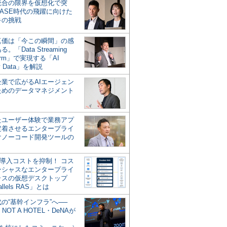
統合の限界を仮想化で突
ASE時代の飛躍に向けた
キの挑戦
の真価は「今この瞬間」の感
。「Data Streaming
form」で実現する「AI
y Data」を解説
企業で広がるAIエージェン
ためのデータマネジメント
？
たユーザー体験で業務アプ
定着させるエンタープライ
けノーコード開発ツールの
の導入コストを抑制！ コス
ンシャスなエンタープライ
ラスの仮想デスクトップ
allels RAS」とは
代の“基幹インフラ”へ──
NOT A HOTEL・DeNAが