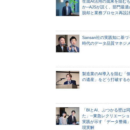
生成AI活用の成果を阻む
か─AJSが説く、部門最適
脱却と業務プロセス再設
Sansan社の実践知に基づ
時代のデータ品質マネジ
製造業のAI導入を阻む「
の遺産」をどう打破する
「BIとAI、ぶつかる壁は
た」─東急レクリエーショ
実践が示す「データ整備
現実解