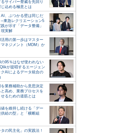
するサイバー脅威を先回り
封じ込める極意とは
とAI、ぶつかる壁は同じだ
」─東急レクリエーション5
実践が示す「データ整備」
う現実解
AI活用の第一歩はマスター
タマネジメント（MDM）か
Iの95％はなぜ使われない
Qlikが提唱するエージェン
ックAIによるデータ統合の
軸
活用を業務補助から意思決定
へと高め、業務プロセスを
させるための道筋とは
の価値を維持し続ける「デー
続供給の型」と「横断組
ータの民主化」の実践法！