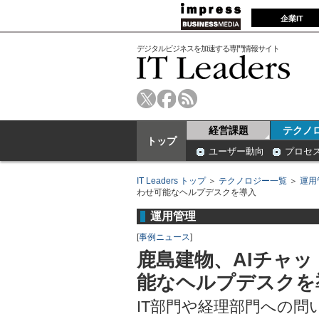
企業IT
デジタルビジネスを加速する専門情報サイト
経営課題
テクノ
トップ
ユーザー動向
プロセ
IT Leaders トップ
＞
テクノロジー一覧
＞
運用
わせ可能なヘルプデスクを導入
運用管理
[
事例ニュース
]
鹿島建物、AIチャ
能なヘルプデスクを
IT部門や経理部門への問