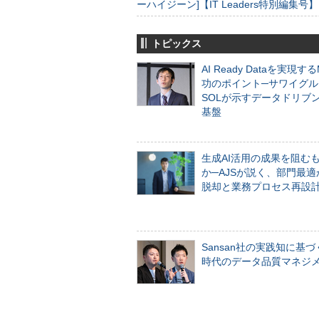
ーハイジーン]【IT Leaders特別編集号】
トピックス
AI Ready Dataを実現す
功のポイント─サワイグル
SOLが示すデータドリブ
基盤
生成AI活用の成果を阻む
か─AJSが説く、部門最適
脱却と業務プロセス再設
Sansan社の実践知に基づ
時代のデータ品質マネジ