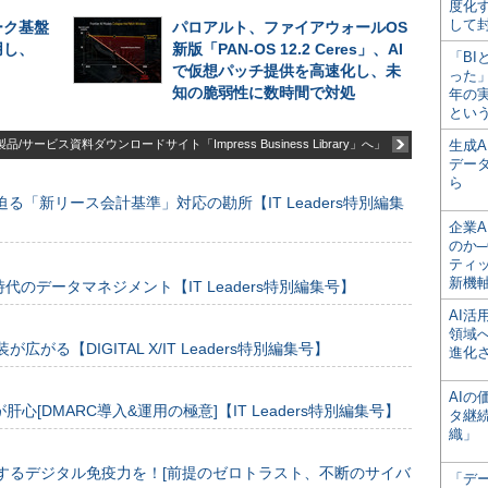
度化
して
ーク基盤
パロアルト、ファイアウォールOS
用し、
新版「PAN-OS 12.2 Ceres」、AI
「BI
で仮想パッチ提供を高速化し、未
った
知の脆弱性に数時間で対処
年の
とい
品/サービス資料ダウンロードサイト「Impress Business Library」へ」
生成
デー
ら
る「新リース会計基準」対応の勘所【IT Leaders特別編集
企業A
のか─
ティ
新機
のデータマネジメント【IT Leaders特別編集号】
AI
領域
装が広がる【DIGITAL X/IT Leaders特別編集号】
進化
AI
[DMARC導入&運用の極意]【IT Leaders特別編集号】
タ継
織」
するデジタル免疫力を！[前提のゼロトラスト、不断のサイバ
「デ