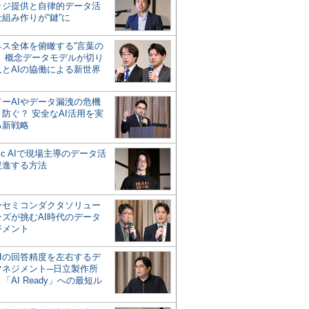
ッジ提供と自律的データ活
組み作りが“鍵”に
ネス全体を俯瞰する“言葉の
”、概念データモデルが切り
人とAIの協働による新世界
？
ドーAIやデータ漏洩の危機
防ぐ？ 安全なAI活用を実
る新戦略
ntic AIで現場主導のデータ活
促進する方法
ーセミコンダクタソリュー
ンズが挑むAI時代のデータ
ジメント
AIの回答精度を左右するデ
マネジメント─日立製作所
「AI Ready」への最短ル