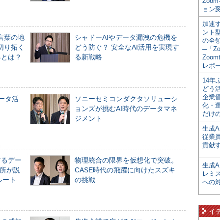
Zoo
ョン変
加速す
ント
言葉の地
シャドーAIやデータ漏洩の危機を
の全
切り拓く
どう防ぐ？ 安全なAI活用を実現す
─「Z
界とは？
る新戦略
Zoomt
レポ
14
どう
企業
データ活
ソニーセミコンダクタソリューシ
化・
ョンズが挑むAI時代のデータマネ
だけの
ジメント
生成A
従業
貢献す
するデー
物理統合の限界を仮想化で突破。
生成
所が説
CASE時代の飛躍に向けたスズキ
レミ
ルート
の挑戦
への
イ