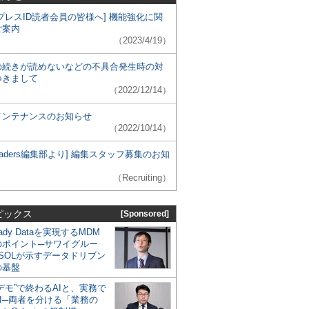
プレスID読者会員の皆様へ] 機能強化に関
ご案内
（2023/4/19）
の続きが読めないなどの不具合発生時の対
つきまして
（2022/12/14）
メンテナンスのお知らせ
（2022/10/14）
 Leaders編集部より] 編集スタッフ募集のお知
（Recruiting）
ピックス
[Sponsored]
eady Dataを実現するMDM
のポイント─サワイグルー
SOLが示すデータドリブン
の基盤
デモ”で終わるAIと、実務で
I─両者を分ける「業務の