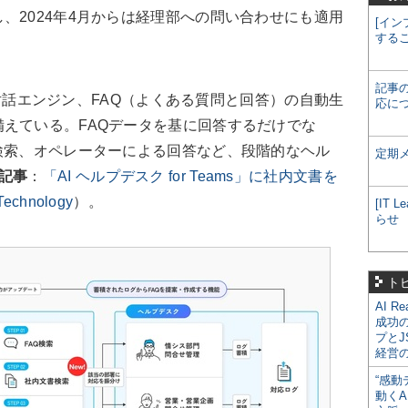
、2024年4月からは経理部への問い合わせにも適用
[イン
する
記事
AI対話エンジン、FAQ（よくある質問と回答）の自動生
応に
えている。FAQデータを基に回答するだけでな
検索、オペレーターによる回答など、段階的なヘル
定期
記事
：
「AI ヘルプデスク for Teams」に社内文書を
hnology
）。
[IT
らせ
ト
AI R
成功
プとJ
経営
“感動
動くA