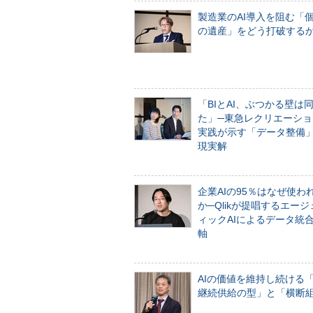
製造業のAI導入を阻む「
の遺産」をどう打破する
「BIとAI、ぶつかる壁は
た」─東急レクリエーショ
実践が示す「データ整備
現実解
企業AIの95％はなぜ使わ
か─Qlikが提唱するエー
ィックAIによるデータ統
軸
AIの価値を維持し続ける
継続供給の型」と「横断