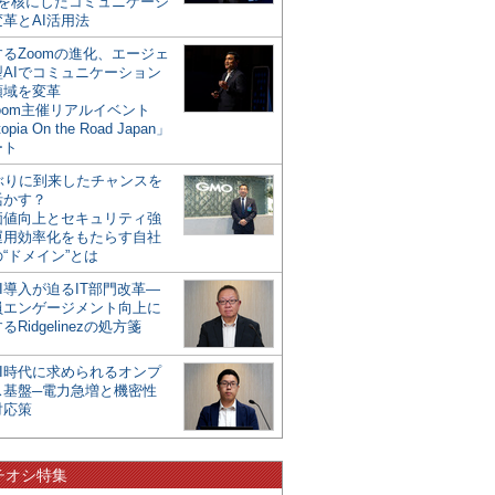
mを核にしたコミュニケーシ
革とAI活用法
るZoomの進化、エージェ
型AIでコミュニケーション
領域を変革
oom主催リアルイベント
opia On the Road Japan」
ート
年ぶりに到来したチャンスを
活かす？
価値向上とセキュリティ強
運用効率化をもたらす自社
“ドメイン”とは
I導入が迫るIT部門改革―
員エンゲージメント向上に
るRidgelinezの処方箋
AI時代に求められるオンプ
ス基盤─電力急増と機密性
対応策
チオシ特集