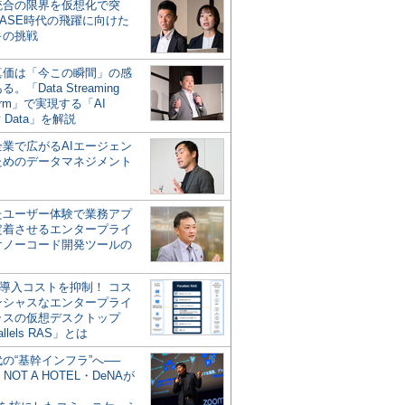
統合の限界を仮想化で突
ASE時代の飛躍に向けた
キの挑戦
の真価は「今この瞬間」の感
。「Data Streaming
form」で実現する「AI
y Data」を解説
企業で広がるAIエージェン
ためのデータマネジメント
？
たユーザー体験で業務アプ
定着させるエンタープライ
けノーコード開発ツールの
の導入コストを抑制！ コス
ンシャスなエンタープライ
ラスの仮想デスクトップ
allels RAS」とは
代の“基幹インフラ”へ──
NOT A HOTEL・DeNAが