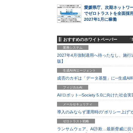
愛媛県庁、次期ネットワ
でゼロトラストを全面採
2027年1月に稼働
おすすめのホワイトペーパー
「製
業務システム
2027年4月強制適用へ待ったなし、施行迫
版】
生成AI/AIエージェント
成否のカギは「データ基盤」に─生成AI時代
フィジカルAI
AI/ロボット─Society 5.0に向けた社会実
メールセキュリティ
導入のみならず運用時の“ポリシー上げ”が肝心
ゼロトラスト戦略
ランサムウェア、AI詐欺…最新脅威に抗