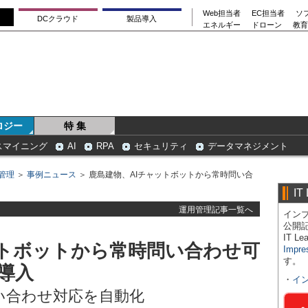
Web担当者
EC担当者
ソ
DCクラウド
製品導入
エネルギー
ドローン
教育
ロジー
特 集
スマイニング
AI
RPA
セキュリティ
データマネジメント
管理
＞
事例ニュース
＞ 鹿島建物、AIチャットボットから常時問い合
IT
運用管理記事一覧へ
インプ
公開
IT 
ットボットから常時問い合わせ可
Impre
す。
導入
・
イ
い合わせ対応を自動化