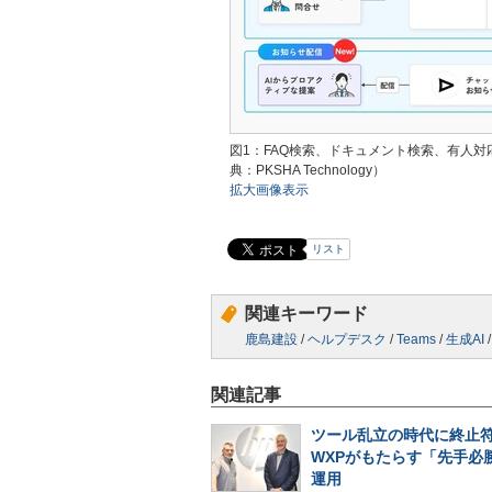
図1：FAQ検索、ドキュメント検索、有人対
典：PKSHA Technology）
拡大画像表示
リスト
関連キーワード
鹿島建設
/
ヘルプデスク
/
Teams
/
生成AI
関連記事
ツール乱立の時代に終止符
WXPがもたらす「先手必勝
運用