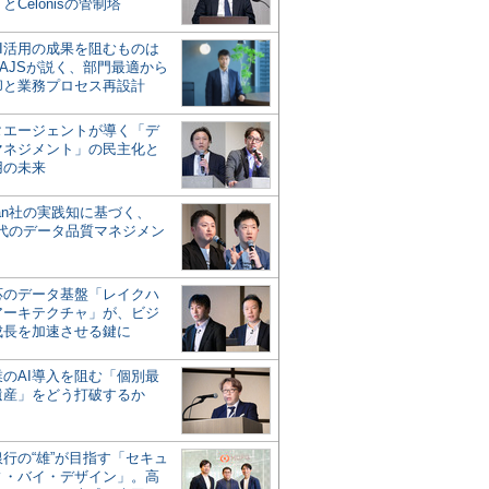
とCelonisの管制塔
AI活用の成果を阻むものは
AJSが説く、部門最適から
却と業務プロセス再設計
タエージェントが導く「デ
マネジメント」の民主化と
用の未来
san社の実践知に基づく、
時代のデータ品質マネジメン
対応のデータ基盤「レイクハ
アーキテクチャ」が、ビジ
成長を加速させる鍵に
業のAI導入を阻む「個別最
遺産」をどう打破するか
行の“雄”が目指す「セキュ
ィ・バイ・デザイン」。高