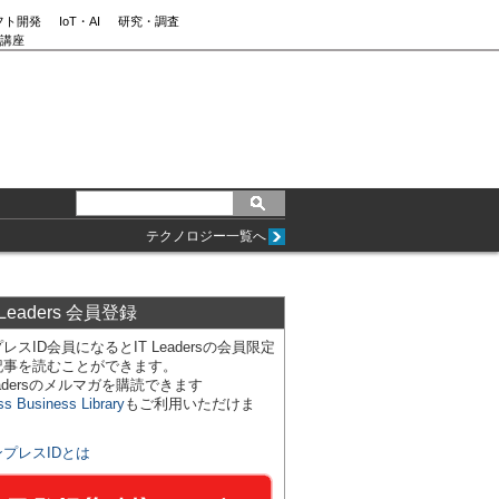
フト開発
IoT・AI
研究・調査
講座
テクノロジー一覧へ
 Leaders 会員登録
レスID会員になるとIT Leadersの会員限定
記事を読むことができます。
Leadersのメルマガを購読できます
ss Business Library
もご利用いただけま
ンプレスIDとは