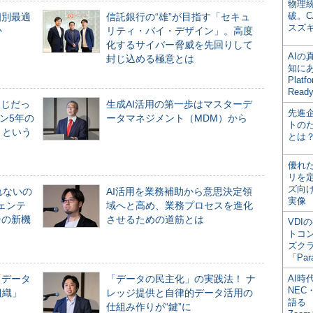
物理
破。C
個別最適
信託銀行の“雄”が目指す「セキュ
スズ
か
リティ・バイ・デザイン」。高度
化するサイバー脅威を先回りして
AI
封じ込める極意とは
知にある
Plat
Read
同じだっ
生成AI活用の第一歩はマスターデ
先進
ン5年の
ータマネジメント（MDM）から
トの
」という
とは
優れ
リを
ズ向
れないの
AI活用を業務補助から意思決定領
実像
ジェンテ
域へと高め、業務プロセスを進化
合の新機
させるための道筋とは
VDI
トコ
ズク
「Par
「データ
「データの民主化」の実践法！ ナ
AI時
NEC・
組織」
レッジ提供と自律的データ活用の
語る
仕組み作りが“鍵”に