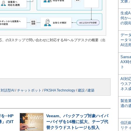
文脈」
生成
何か─
の脱
デー
ータ
応、の3ステップで問い合わせに対応するAIヘルプデスクの概要（出
AI活
San
AX
ト
AI
ウス
ネス
/
対話型AI
/
チャットボット
/
PKSHA Technology
/
建設
/
建築
製造
適の
を─HP
Veeam、バックアップ対象ハイパ
」のIT
ーバイザを14種に拡大、テープ代
信託銀
替クラウドストレージも投入
リテ