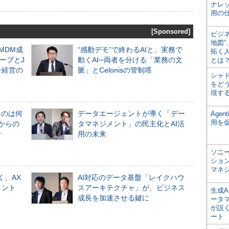
ナレ
用の仕
[Sponsored]
ビジ
地図
るMDM成
“感動デモ”で終わるAIと、実務で
拓く
ープとJ
動くAI─両者を分ける「業務の文
とは
ン経営の
脈」とCelonisの管制塔
シャ
をどう
現す
ものは何
データエージェントが導く「デー
Age
用を
からの
タマネジメント」の民主化とAI活
計
用の未来
ソニ
ショ
マネ
く、AX
AI対応のデータ基盤「レイクハウ
メント
スアーキテクチャ」が、ビジネス
生成
成長を加速させる鍵に
ータ
が説く
ート