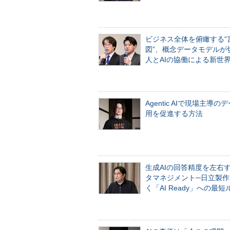
ビジネス全体を俯瞰する“
図”、概念データモデルが
人とAIの協働による新世
Agentic AIで現場主導の
用を促進する方法
生成AIの回答精度を左右
タマネジメント─日立製作
く「AI Ready」への最短