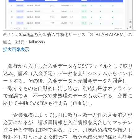
画面1：SaaS型の入金消込自動化サービス「STREAM AI ARM」の
画面（出典：Miletos）
拡大画像表示
銀行から入手した入金データをCSVファイルとして取り
込み、請求（入金予定）データを会計システムからインポ
ートする。その後、入金データと売掛金データを照合し、
一致するものを自動的に消し込む。消込結果はオンライン
で確認でき、不一致や未処理のデータも表示する。必要に
応じて手動での消込も行える（
画面1
）。
「企業規模によっては月に数万～数十万件の入金消込が
必要になるが、請求書情報と入金情報を突合してマッチン
グさせる作業は煩雑である。また、月次締め請求や振込手
数料差し引きによる金額の不一致や各種の表記揺れも発生