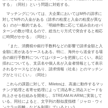
する」（同社）という問題に対処する。
マッチングについては、大企業においてはM件の請求に
対してN件の入金がある（請求の粒度と入金の粒度が異な
る）のが一般的である。「明細件数に応じて組み合わせパ
ターンの数が増えるので、総当たり方式で突合すると相応
に時間がかかる」（同社）。
「また、消費税や銀行手数料などの影響で請求金額と入
金額に差があるケースもある。特に、海外から送金する場
合の銀行手数料についてはパターンを把握しにくい。表記
揺れについても、支店名や個人名が入金者情報として表示
されるケースなどがあり、請求情報（社名）とのマッチン
グがとりにくい」（同社）
これらの課題に対して、Miletosは、高速に動作するマッ
チング処理と名寄せ処理によって消込率と消込スピードを
向上させる仕組みを開発し、STREAM AI ARMに実装して
いる。同社によると、文字列の類似度指標「ジャロ・ウィ
ンクラー距離」などを利用しているという。