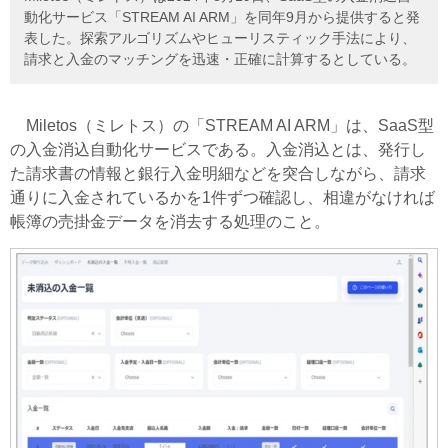
動化サービス「STREAM AI ARM」を同年9月から提供すると発
表した。探索アルゴリズムやヒューリスティック手法により、
請求と入金のマッチングを迅速・正確に計算するとしている。
Miletos（ミレトス）の「STREAM AI ARM」は、SaaS型
の入金消込自動化サービスである。入金消込とは、発行し
た請求書の情報と銀行入金明細などを突合しながら、請求
通りに入金されているかを1件ずつ確認し、相違がなければ
帳簿の売掛金データを消去する処理のこと。