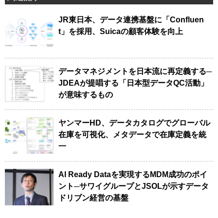
JR東日本、データ連携基盤に「Confluen
t」を採用、Suicaの顧客体験を向上
データマネジメントを日本流に再定義する─
JDEAが提唱する「日本型データQC活動」
が意味するもの
ヤンマーHD、データカタログでグローバル
在庫を可視化、メタデータで在庫定義を統
一
AI Ready Dataを実現するMDM成功のポイ
ント─サワイグループとJSOLが示すデータ
ドリブン経営の基盤