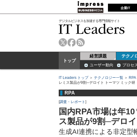
企業IT
デジタルビジネスを加速する専門情報サイト
経営課題
テクノ
トップ
ユーザー動向
プロセ
IT Leaders トップ
＞
テクノロジー一覧
＞
RPA
レミス製品が9割─デロイト トーマツ ミック研
RPA
[
調査・レポート
]
国内RPA市場は年1
ス製品が9割─デロイ
生成AI連携による非定