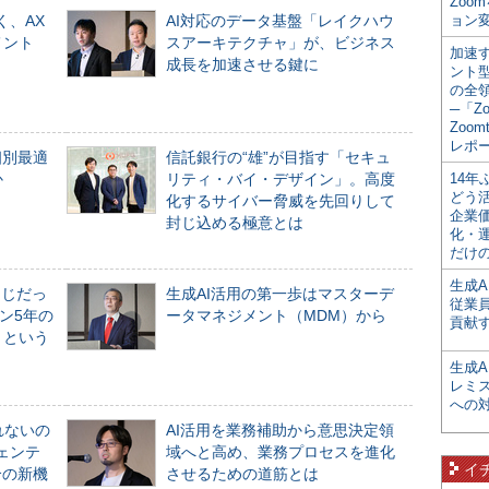
Zoo
く、AX
AI対応のデータ基盤「レイクハウ
ョン変
メント
スアーキテクチャ」が、ビジネス
加速す
成長を加速させる鍵に
ント
の全
─「Z
Zoomt
レポ
個別最適
信託銀行の“雄”が目指す「セキュ
か
リティ・バイ・デザイン」。高度
14
どう
化するサイバー脅威を先回りして
企業
封じ込める極意とは
化・
だけの
生成A
同じだっ
生成AI活用の第一歩はマスターデ
従業
ン5年の
ータマネジメント（MDM）から
貢献す
」という
生成
レミ
への
れないの
AI活用を業務補助から意思決定領
ジェンテ
域へと高め、業務プロセスを進化
イ
合の新機
させるための道筋とは