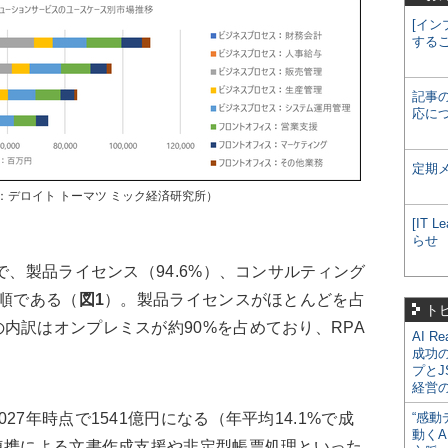
[イン
する
記事
応に
定期
：デロイト トーマツ ミック経済研究所）
[IT
らせ
で、製品ライセンス（94.6%）、コンサルティング
の順である（
図1
）。製品ライセンスがほとんどを占
ト
内訳はオンプレミスが約90%を占めており、RPA
AI R
成功
プとJ
経営
7年時点で1541億円になる（年平均14.1%で成
“感動
動くA
連携による文書作成支援や非定型帳票処理といった