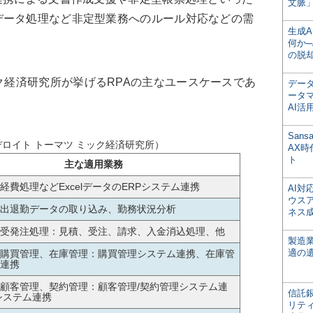
文脈」
データ処理など非定型業務へのルール対応などの需
生成
何か─
の脱
ク経済研究所が挙げるRPAの主なユースケースであ
デー
ータ
AI活
San
デロイト トーマツ ミック経済研究所）
AX
ト
主な適用業務
経費処理などExcelデータのERPシステム連携
AI
ウス
出退勤データの取り込み、勤務状況分析
ネス
受発注処理：見積、受注、請求、入金消込処理、他
製造
適の
購買管理、在庫管理：購買管理システム連携、在庫管
連携
顧客管理、契約管理：顧客管理/契約管理システム連
信託銀
システム連携
リテ