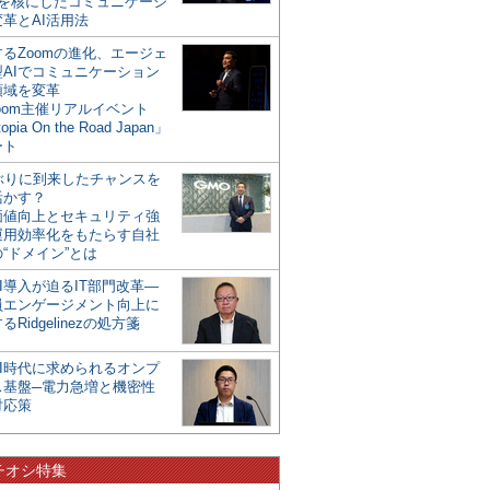
mを核にしたコミュニケーシ
革とAI活用法
るZoomの進化、エージェ
型AIでコミュニケーション
領域を変革
oom主催リアルイベント
opia On the Road Japan」
ート
年ぶりに到来したチャンスを
活かす？
価値向上とセキュリティ強
運用効率化をもたらす自社
“ドメイン”とは
I導入が迫るIT部門改革―
員エンゲージメント向上に
るRidgelinezの処方箋
AI時代に求められるオンプ
ス基盤─電力急増と機密性
対応策
チオシ特集