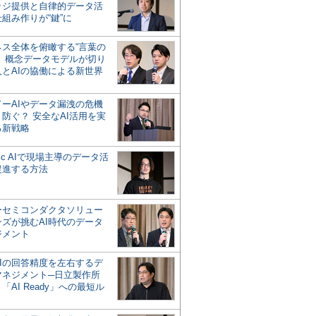
ッジ提供と自律的データ活
組み作りが“鍵”に
ネス全体を俯瞰する“言葉の
”、概念データモデルが切り
人とAIの協働による新世界
？
ドーAIやデータ漏洩の危機
防ぐ？ 安全なAI活用を実
る新戦略
ntic AIで現場主導のデータ活
促進する方法
ーセミコンダクタソリュー
ンズが挑むAI時代のデータ
ジメント
AIの回答精度を左右するデ
マネジメント─日立製作所
「AI Ready」への最短ル