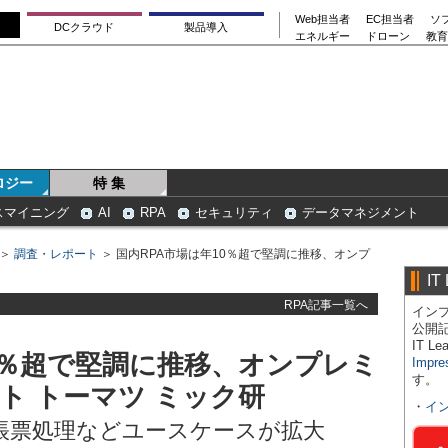
Web担当者
EC担当者
ソ
DCクラウド
製品導入
エネルギー
ドローン
教育
ロジー
特 集
スマイニング
AI
RPA
セキュリティ
データマネジメント
＞
調査・レポート
＞ 国内RPA市場は年10％超で堅調に推移、オンプ
IT
RPA記事一覧へ
インプ
公開
IT 
0％超で堅調に推移、オンプレミ
Impre
す。
ト トーマツ ミック研
・
イ
型帳票処理などユースケースが拡大