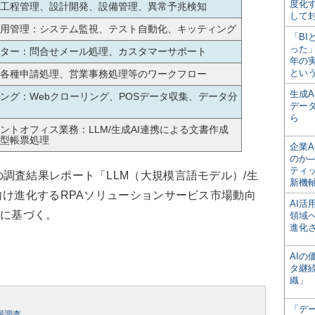
度化
工程管理、設計開発、設備管理、異常予兆検知
して
用管理：システム監視、テスト自動化、キッティング
「BI
った
ター：問合せメール処理、カスタマーサポート
年の
とい
各種申請処理、営業事務処理等のワークフロー
生成
ング：Webクローリング、POSデータ収集、データ分
デー
ら
ントオフィス業務：LLM/生成AI連携による文書作成
型帳票処理
企業A
のか─
ティ
査結果レポート「LLM（大規模言語モデル）/生
新機
向け進化するRPAソリューションサービス市場動向
AI
刊）に基づく。
領域
進化
AI
タ継
織」
「デ
場調査