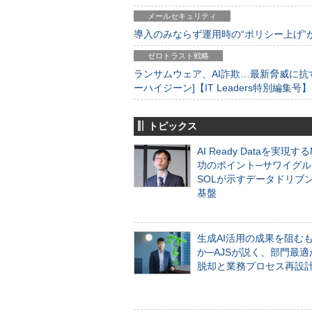
メールセキュリティ
導入のみならず運用時の“ポリシー上げ”が肝心
ゼロトラスト戦略
ランサムウェア、AI詐欺…最新脅威に抗
ーハイジーン]【IT Leaders特別編集号】
トピックス
AI Ready Dataを実現す
功のポイント─サワイグル
SOLが示すデータドリブ
基盤
生成AI活用の成果を阻む
か─AJSが説く、部門最適
脱却と業務プロセス再設