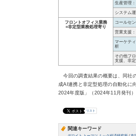
生産管理：
システム運
フロントオフィス業務
コールセン
=非定型業務処理寄り
営業支援：
マーケティ
析
その他フロ
支援、非定
今回の調査結果の概要は、同社の調
成AI連携と非定型処理の自動化に
2024年度版」（2024年11月発
リスト
関連キーワード
デロイト トーマツ ミック経済研究所
/
市