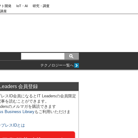
フト開発
IoT・AI
研究・調査
講座
テクノロジー一覧へ
 Leaders 会員登録
レスID会員になるとIT Leadersの会員限定
記事を読むことができます。
Leadersのメルマガを購読できます
ss Business Library
もご利用いただけま
ンプレスIDとは