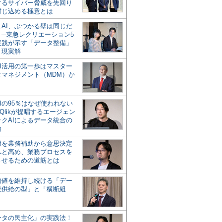
するサイバー脅威を先回り
封じ込める極意とは
とAI、ぶつかる壁は同じだ
」─東急レクリエーション5
実践が示す「データ整備」
う現実解
AI活用の第一歩はマスター
タマネジメント（MDM）か
Iの95％はなぜ使われない
Qlikが提唱するエージェン
ックAIによるデータ統合の
軸
活用を業務補助から意思決定
へと高め、業務プロセスを
させるための道筋とは
の価値を維持し続ける「デー
続供給の型」と「横断組
ータの民主化」の実践法！