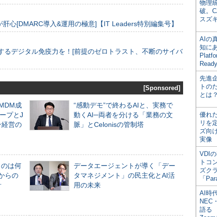
物理
破。C
スズ
[DMARC導入&運用の極意]【IT Leaders特別編集号】
AI
知にある
するデジタル免疫力を！[前提のゼロトラスト、不断のサイバ
Plat
Read
先進
トの
[Sponsored]
とは
るMDM成
“感動デモ”で終わるAIと、実務で
ープとJ
動くAI─両者を分ける「業務の文
優れ
リを
ン経営の
脈」とCelonisの管制塔
ズ向
実像
VDI
トコ
ものは何
データエージェントが導く「デー
ズク
からの
タマネジメント」の民主化とAI活
「Par
計
用の未来
AI時
NEC・
語る