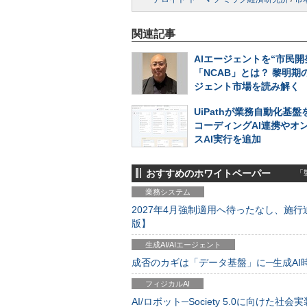
関連記事
AIエージェントを“市民開
「NCAB」とは？ 黎明期の
ジェント市場を読み解く
UiPathが業務自動化基
コーディングAI連携やオ
スAI実行を追加
おすすめのホワイトペーパー
「製
業務システム
2027年4月強制適用へ待ったなし、施行迫
版】
生成AI/AIエージェント
成否のカギは「データ基盤」に─生成AI時代
フィジカルAI
AI/ロボット─Society 5.0に向けた社会実