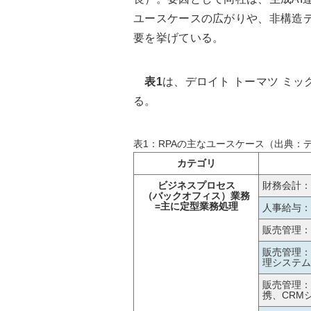
ユースケースの広がりや、非構造
要を挙げている。
表1
は、デロイト トーマツ ミッ
る。
表1：RPAの主なユースケース（出典：
カテゴリ
ビジネスプロセス
財務会計：
（バックオフィス）業務
=主に定型業務処理
人事給与：
販売管理：
販売管理：
理システム
販売管理：
携、CRM