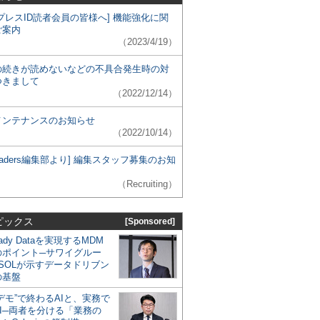
プレスID読者会員の皆様へ] 機能強化に関
ご案内
（2023/4/19）
の続きが読めないなどの不具合発生時の対
つきまして
（2022/12/14）
メンテナンスのお知らせ
（2022/10/14）
 Leaders編集部より] 編集スタッフ募集のお知
（Recruiting）
ピックス
[Sponsored]
eady Dataを実現するMDM
のポイント─サワイグルー
SOLが示すデータドリブン
の基盤
デモ”で終わるAIと、実務で
I─両者を分ける「業務の