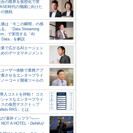
統合の限界を仮想化で突
ASE時代の飛躍に向けた
キの挑戦
の真価は「今この瞬間」の感
。「Data Streaming
form」で実現する「AI
y Data」を解説
企業で広がるAIエージェン
ためのデータマネジメント
？
たユーザー体験で業務アプ
定着させるエンタープライ
けノーコード開発ツールの
の導入コストを抑制！ コス
ンシャスなエンタープライ
ラスの仮想デスクトップ
allels RAS」とは
代の“基幹インフラ”へ──
NOT A HOTEL・DeNAが