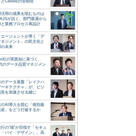
とCelonisの管制塔
AI活用の成果を阻むものは
AJSが説く、部門最適から
却と業務プロセス再設計
タエージェントが導く「デ
マネジメント」の民主化と
用の未来
san社の実践知に基づく、
時代のデータ品質マネジメン
対応のデータ基盤「レイクハ
アーキテクチャ」が、ビジ
成長を加速させる鍵に
業のAI導入を阻む「個別最
遺産」をどう打破するか
行の“雄”が目指す「セキュ
ィ・バイ・デザイン」。高