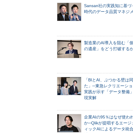
Sansan社の実践知に基づ
時代のデータ品質マネジ
製造業のAI導入を阻む「
の遺産」をどう打破する
「BIとAI、ぶつかる壁は
た」─東急レクリエーショ
実践が示す「データ整備
現実解
企業AIの95％はなぜ使わ
か─Qlikが提唱するエー
ィックAIによるデータ統