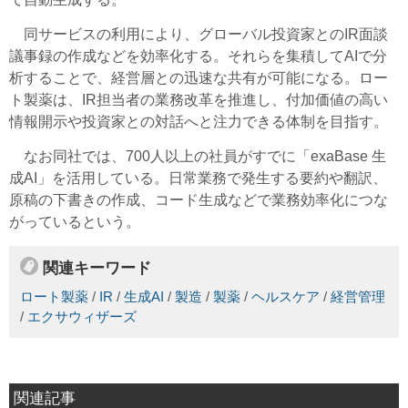
同サービスの利用により、グローバル投資家とのIR面談
議事録の作成などを効率化する。それらを集積してAIで分
析することで、経営層との迅速な共有が可能になる。ロー
ト製薬は、IR担当者の業務改革を推進し、付加価値の高い
情報開示や投資家との対話へと注力できる体制を目指す。
なお同社では、700人以上の社員がすでに「exaBase 生
成AI」を活用している。日常業務で発生する要約や翻訳、
原稿の下書きの作成、コード生成などで業務効率化につな
がっているという。
関連キーワード
ロート製薬
/
IR
/
生成AI
/
製造
/
製薬
/
ヘルスケア
/
経営管理
/
エクサウィザーズ
関連記事