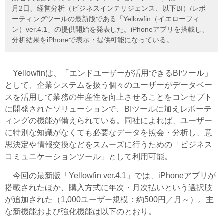
月2日、経営分析（ビジネスインテリジェンス、以下BI）/レポ
ーティングツールの最新版である「Yellowfin（イエローフィ
ン）ver.4.1」の提供開始を発表した。iPhoneアプリを搭載し、
分析結果をiPhoneで表示・提供可能になっている。
Yellowfinは、「エンドユーザーが活用できるBIツール」
として、企業システムを扱う個々のユーザーがデータベー
スを活用して業務の生産性を向上させることをコンセプト
に開発されたソリューションで、BIツールに加えレポーテ
ィングの機能が備えられている。同社によれば、ユーザー
に特別な知識がなくても必要なデータを照会・分析し、意
思決定や情報交換などをスムーズに行うための「ビジネス
コミュニケーションツール」として利用可能。
今回の最新版「Yellowfin ver.4.1」では、iPhoneアプリが
搭載されたほか、購入方式に年次・月次払いという選択肢
が追加された（1,000ユーザー規模：約500円／月～）。主
な新機能および強化機能は以下のとおり。