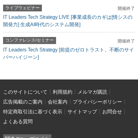
ライブウェビナー
開催終了
IT Leaders Tech Strategy LIVE [事業成長のカギは[情シスの
開発力] 生成AI時代のシステム開発]
コンファレンス/セミナー
開催終了
IT Leaders Tech Strategy [前提のゼロトラスト、不断のサイ
バーハイジーン]
このサイトについて
利用規約
メルマガ購読
広告掲載のご案内
会社案内
プライバシーポリシー
特定商取引法に基づく表示
サイトマップ
お問合せ
よくある質問