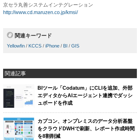
京セラ丸善システムインテグレーション
http://www.cd.maruzen.co.jp/kmsi/
関連キーワード
Yellowfin
/
KCCS
/
iPhone
/
BI
/
GIS
関連記事
BIツール「Codatum」にCLIを追加、外部
エディタからAIエージェント連携でダッシ
ュボードを作成
カプコン、オンプレミスのデータ分析基盤
をクラウドDWHで刷新、レポート作成時間
を8割削減