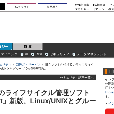
Web担当者
EC担当者
ソ
DCクラウド
製品導入
エネルギー
ドローン
教育
ロジー
特 集
スマイニング
AI
RPA
セキュリティ
データマネジメント
ュリティ
＞
新製品・サービス
＞ 日立ソフトが特権IDのライフサイク
nux/UNIXとグループIDを管理可能に
IT
セキュリティ記事一覧へ
インプ
公開
IT 
Dのライフサイクル管理ソフト
Impre
す。
ort」新版、Linux/UNIXとグルー
・
イ