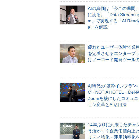
AIの真価は「今この瞬間
にある。「Data Streaming 
m」で実現する「AI Ready 
a」を解説
優れたユーザー体験で業
を定着させるエンタープ
けノーコード開発ツール
AI時代の“基幹インフラ”へ
C・NOT A HOTEL・De
Zoomを核にしたコミュ
ョン変革とAI活用法
14年ぶりに到来したチャ
う活かす？企業価値向上
リティ強化・運用効率化