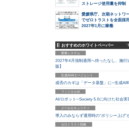
ストレージ使用量を抑制
愛媛県庁、次期ネットワ
でゼロトラストを全面採
2027年1月に稼働
おすすめのホワイトペーパー
「製
業務システム
2027年4月強制適用へ待ったなし、施行迫
版】
生成AI/AIエージェント
成否のカギは「データ基盤」に─生成AI時代
フィジカルAI
AI/ロボット─Society 5.0に向けた社会実
メールセキュリティ
導入のみならず運用時の“ポリシー上げ”が肝心
ゼロトラスト戦略