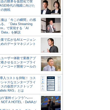
統合の限界を仮想化で突
ASE時代の飛躍に向けた
キの挑戦
の真価は「今この瞬間」の感
。「Data Streaming
form」で実現する「AI
y Data」を解説
企業で広がるAIエージェン
ためのデータマネジメント
？
たユーザー体験で業務アプ
定着させるエンタープライ
けノーコード開発ツールの
の導入コストを抑制！ コス
ンシャスなエンタープライ
ラスの仮想デスクトップ
allels RAS」とは
代の“基幹インフラ”へ──
NOT A HOTEL・DeNAが