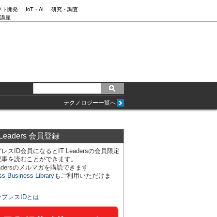
フト開発
IoT・AI
研究・調査
講座
テクノロジー一覧へ
 Leaders 会員登録
レスID会員になるとIT Leadersの会員限定
記事を読むことができます。
Leadersのメルマガを購読できます
ss Business Library
もご利用いただけま
ンプレスIDとは