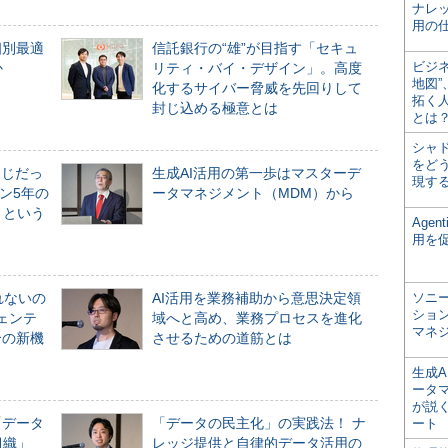
ナレ
用の仕
個別最適
信託銀行の“雄”が目指す「セキュ
ビジ
か
リティ・バイ・デザイン」。高度
地図
化するサイバー脅威を先回りして
拓く
封じ込める極意とは
とは
シャ
をどう
同じだっ
生成AI活用の第一歩はマスターデ
現す
ン5年の
ータマネジメント（MDM）から
」という
Age
用を
れないの
AI活用を業務補助から意思決定領
ソニ
ショ
ジェンテ
域へと高め、業務プロセスを進化
マネ
合の新機
させるための道筋とは
生成
ータ
が説く
「データ
「データの民主化」の実践法！ ナ
ート
組織」
レッジ提供と自律的データ活用の