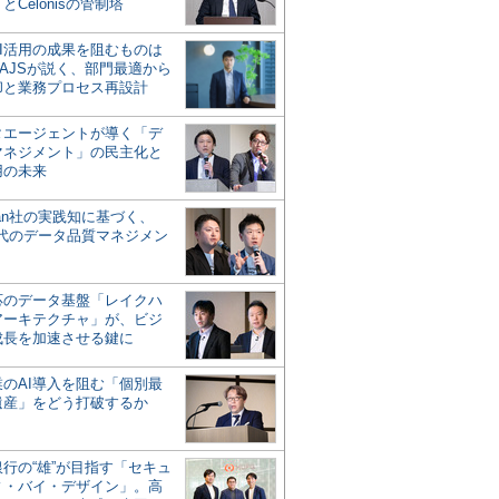
とCelonisの管制塔
AI活用の成果を阻むものは
AJSが説く、部門最適から
却と業務プロセス再設計
タエージェントが導く「デ
マネジメント」の民主化と
用の未来
san社の実践知に基づく、
時代のデータ品質マネジメン
対応のデータ基盤「レイクハ
アーキテクチャ」が、ビジ
成長を加速させる鍵に
業のAI導入を阻む「個別最
遺産」をどう打破するか
行の“雄”が目指す「セキュ
ィ・バイ・デザイン」。高