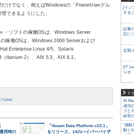
けでなく、例えばWindowsの「PowerUserグル
[イン
する
管理できるようにした。
記事
フトの稼働OSは、Windows Server
応に
稼働OSは、Windows 2000 Serverおよび
t Enterprise Linux 4/5、Solaris
定期
（Itanium 2）、AIX 5.3、AIX 6.1。
[IT
らせ
ト
X
/
Linux
AI R
成功
プとJ
経営
“感動
版
「Veeam Data Platform v13.1」
動くA
長期運用時の
をリリース、14のハイパーバイザ