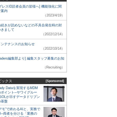
プレスID読者会員の皆様へ] 機能強化に関
ご案内
（2023/4/19）
の続きが読めないなどの不具合発生時の対
つきまして
（2022/12/14）
メンテナンスのお知らせ
（2022/10/14）
 Leaders編集部より] 編集スタッフ募集のお知
（Recruiting）
ピックス
[Sponsored]
eady Dataを実現するMDM
のポイント─サワイグルー
SOLが示すデータドリブン
の基盤
デモ”で終わるAIと、実務で
I─両者を分ける「業務の