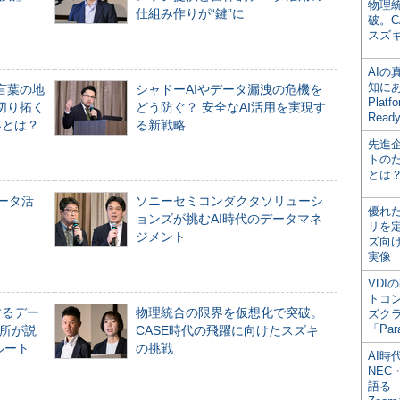
物理
仕組み作りが“鍵”に
破。C
スズ
AI
知にある
言葉の地
シャドーAIやデータ漏洩の危機を
Plat
切り拓く
どう防ぐ？ 安全なAI活用を実現す
Read
界とは？
る新戦略
先進
トの
とは
データ活
ソニーセミコンダクタソリューシ
優れ
ョンズが挑むAI時代のデータマネ
リを
ジメント
ズ向
実像
VDI
トコ
するデー
物理統合の限界を仮想化で突破。
ズク
「Par
所が説
CASE時代の飛躍に向けたスズキ
ルート
の挑戦
AI時
NEC・
語る