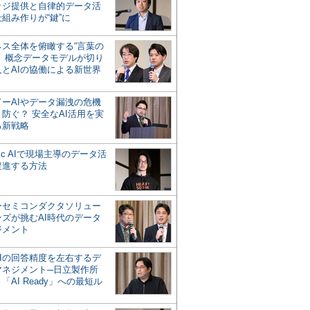
ッジ提供と自律的データ活
組み作りが“鍵”に
ネス全体を俯瞰する“言葉の
”、概念データモデルが切り
人とAIの協働による新世界
？
ドーAIやデータ漏洩の危機
防ぐ？ 安全なAI活用を実
る新戦略
ntic AIで現場主導のデータ活
促進する方法
ーセミコンダクタソリュー
ンズが挑むAI時代のデータ
ジメント
AIの回答精度を左右するデ
マネジメント─日立製作所
「AI Ready」への最短ル