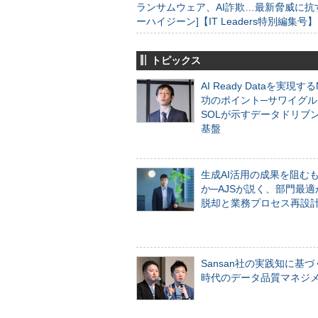
ランサムウェア、AI詐欺…最新脅威に抗
ーハイジーン]【IT Leaders特別編集号】
トピックス
AI Ready Dataを実現す
功のポイント─サワイグル
SOLが示すデータドリブ
基盤
生成AI活用の成果を阻む
か─AJSが説く、部門最適
脱却と業務プロセス再設
Sansan社の実践知に基づ
時代のデータ品質マネジ