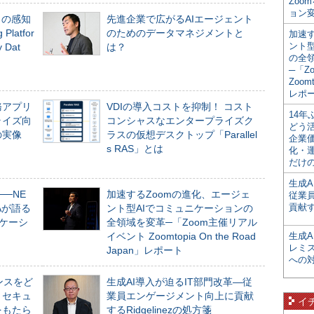
Zoo
ョン変
」の感知
先進企業で広がるAIエージェント
Platfor
のためのデータマネジメントと
加速す
ント
Dat
は？
の全
─「Z
Zoomt
レポ
務アプリ
VDIの導入コストを抑制！ コスト
14
ライズ向
コンシャスなエンタープライズク
どう
の実像
ラスの仮想デスクトップ「Parallel
企業
s RAS」とは
化・
だけの
生成A
──NE
加速するZoomの進化、エージェ
従業
貢献す
NAが語る
ント型AIでコミュニケーションの
ニケーシ
全領域を変革─「Zoom主催リアル
イベント Zoomtopia On the Road
生成
レミ
Japan」レポート
への
ンスをど
生成AI導入が迫るIT部門改革―従
とセキュ
業員エンゲージメント向上に貢献
イ
をもたら
するRidgelinezの処方箋