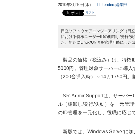
2010年3月10日(水)
IT Leaders編集部
リスト
日立ソフトウェアエンジニアリング（日立ソ
における特権ユーザーIDの棚卸し/発行/失効
た。新たにLinux/UNIXを管理可能に
製品の価格（税込み）は、特権ID
5000円。管理対象サーバーに導入
（200台導入時）～14万1750円
SR-AdminSupportは、サー
ル（棚卸し/発行/失効）を一元管
のID管理を一元化し、役職に応じ
新版では、Windows Server