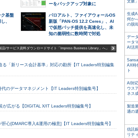
文脈」
ーをバックアップ対象に
生成
ーク基盤
パロアルト、ファイアウォールOS
何か─
用し、
新版「PAN-OS 12.2 Ceres」、AI
の脱
で仮想パッチ提供を高速化し、未
知の脆弱性に数時間で対処
デー
ータ
AI活
品/サービス資料ダウンロードサイト「Impress Business Library」へ」
San
る「新リース会計基準」対応の勘所【IT Leaders特別編集
AX
ト
AI
のデータマネジメント【IT Leaders特別編集号】
ウス
ネス
装が広がる【DIGITAL X/IT Leaders特別編集号】
製造
適の
[DMARC導入&運用の極意]【IT Leaders特別編集号】
信託銀
リテ