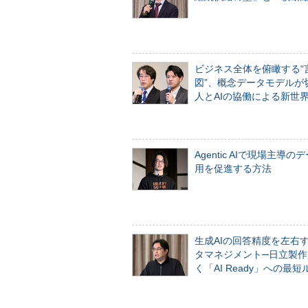
ビジネス全体を俯瞰する“
図”、概念データモデルが
人とAIの協働による新世
Agentic AIで現場主導の
用を促進する方法
生成AIの回答精度を左右
タマネジメント─日立製作
く「AI Ready」への最短