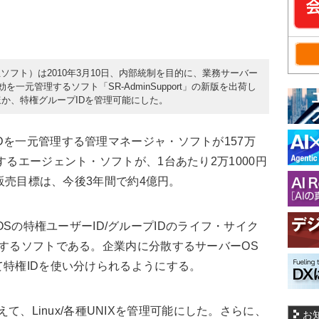
フト）は2010年3月10日、内部統制を目的に、業務サーバー
を一元管理するソフト「SR-AdminSupport」の新版を出荷し
したほか、特権グループIDを管理可能にした。
を一元管理する管理マネージャ・ソフトが157万
するエージェント・ソフトが、1台あたり2万1000円
。販売目標は、今後3年間で約4億円。
バーOSの特権ユーザーID/グループIDのライフ・サイク
理するソフトである。企業内に分散するサーバーOS
て特権IDを使い分けられるようにする。
に加えて、Linux/各種UNIXを管理可能にした。さらに、
お