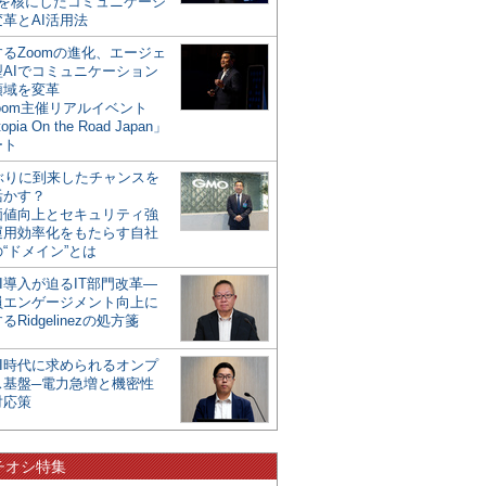
mを核にしたコミュニケーシ
革とAI活用法
るZoomの進化、エージェ
型AIでコミュニケーション
領域を変革
oom主催リアルイベント
opia On the Road Japan」
ート
年ぶりに到来したチャンスを
活かす？
価値向上とセキュリティ強
運用効率化をもたらす自社
“ドメイン”とは
I導入が迫るIT部門改革―
員エンゲージメント向上に
るRidgelinezの処方箋
AI時代に求められるオンプ
ス基盤─電力急増と機密性
対応策
チオシ特集