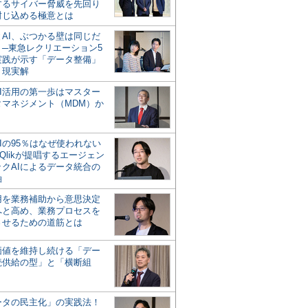
するサイバー脅威を先回り
封じ込める極意とは
とAI、ぶつかる壁は同じだ
」─東急レクリエーション5
実践が示す「データ整備」
う現実解
AI活用の第一歩はマスター
タマネジメント（MDM）か
Iの95％はなぜ使われない
Qlikが提唱するエージェン
ックAIによるデータ統合の
軸
活用を業務補助から意思決定
へと高め、業務プロセスを
させるための道筋とは
の価値を維持し続ける「デー
続供給の型」と「横断組
ータの民主化」の実践法！