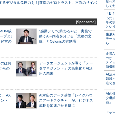
度化
するデジタル免疫力を！[前提のゼロトラスト、不断のサイバ
して
「BI
った
[Sponsored]
年の
とい
るMDM成
“感動デモ”で終わるAIと、実務で
生成
ープとJ
動くAI─両者を分ける「業務の文
デー
ン経営の
脈」とCelonisの管制塔
ら
企業A
のか─
ティ
ものは何
データエージェントが導く「デー
新機
からの
タマネジメント」の民主化とAI活
計
用の未来
AI
領域
進化
AI
く、AX
AI対応のデータ基盤「レイクハウ
タ継
メント
スアーキテクチャ」が、ビジネス
織」
成長を加速させる鍵に
「デ