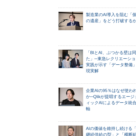
製造業のAI導入を阻む「
の遺産」をどう打破する
「BIとAI、ぶつかる壁は
た」─東急レクリエーショ
実践が示す「データ整備
現実解
企業AIの95％はなぜ使わ
か─Qlikが提唱するエー
ィックAIによるデータ統
軸
AIの価値を維持し続ける
継続供給の型」と「横断