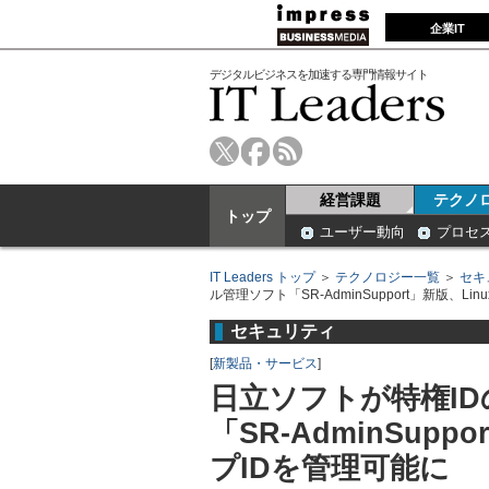
企業IT
デジタルビジネスを加速する専門情報サイト
経営課題
テクノ
トップ
ユーザー動向
プロセ
IT Leaders トップ
＞
テクノロジー一覧
＞
セキ
ル管理ソフト「SR-AdminSupport」新版、Li
セキュリティ
[
新製品・サービス
]
日立ソフトが特権I
「SR-AdminSupp
プIDを管理可能に