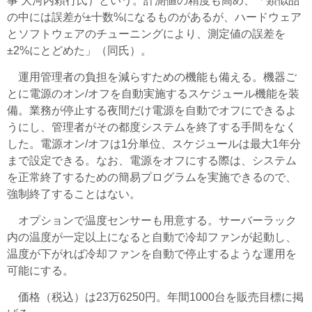
事 大河内頼行氏）という。計測値の精度も高め、「類似品
の中には誤差が±十数%になるものがあるが、ハードウェア
とソフトウェアのチューニングにより、測定値の誤差を
±2%にとどめた」（同氏）。
運用管理者の負担を減らすための機能も備える。機器ご
とに電源のオン/オフを自動実施するスケジュール機能を装
備。業務が停止する夜間だけ電源を自動でオフにできるよ
うにし、管理者がその都度システムを終了する手間をなく
した。電源オン/オフは1分単位、スケジュールは最大1年分
まで設定できる。なお、電源をオフにする際は、システム
を正常終了するための簡易プログラムを実施できるので、
強制終了することはない。
オプションで温度センサーも用意する。サーバーラック
内の温度が一定以上になると自動で冷却ファンが起動し、
温度が下がれば冷却ファンを自動で停止するような運用を
可能にする。
価格（税込）は23万6250円。年間1000台を販売目標に掲