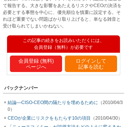
て報告する。大きな影響をあたえるリスクやCEOの決済を
必要とする事態を中心に、優先順位を慎重に設定する。そ
れほど重要でない問題ばかり取り上げると、単なる雑音と
受け取られてしまいかねない。
この記事の続きをお読みいただくには、
会員登録（無料）が必要です
会員登録 (無料)
ログインして
ページへ
記事を読む
バックナンバー
結論―CISO-CEO間の隔たりを埋めるために
（2010/04/3
0）
CEOが企業にリスクをもたらす10の項目
（2010/04/30）
「ニューエコノミー」が説得方法をどのように変えるか