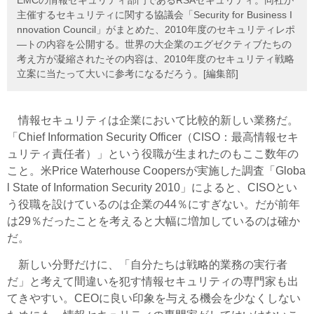
EMCの情報セキュリティ部門であるRSAセキュリティ。同社が
主催するセキュリティに関する協議会「Security for Business I
nnovation Council」がまとめた、2010年度のセキュリティレポ
―トの内容を公開する。世界の大企業のエグゼクティブたちの
考え方が凝縮されたその内容は、2010年度のセキュリティ戦略
立案に当たって大いに参考になるだろう。[編集部]
情報セキュリティは企業において比較的新しい業務だ。
「Chief Information Security Officer（CISO：最高情報セキ
ュリティ責任者）」という役職が生まれたのもここ数年の
こと。米Price Waterhouse Coopersが実施した調査「Globa
l State of Information Security 2010」によると、CISOとい
う役職を設けているのは企業の44％にすぎない。だが前年
は29％だったことを考えると大幅に増加しているのは確か
だ。
新しい分野だけに、「自分たちは戦略的業務の実行者
だ」と考えて間違いを犯す情報セキュリティの専門家も出
てきやすい。CEOに良い印象を与える機会を少なくしない