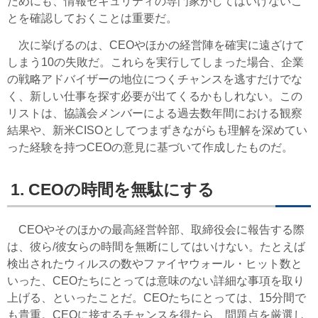
ためにも、情報セキュリティの専門家がしてはいけないこ
とを確認しておくことは重要だ。
次に挙げるのは、CEOやほかの経営陣を確実に遠ざけて
しまう10の失敗だ。これらを実行してしまった場合、企業
の戦略アドバイザーの地位につくチャンスを逃すだけでな
く、新しい仕事を探す必要が出てくるかもしれない。この
リストは、協議会メンバーによる過去数年間における観察
結果や、新米CISOとしてつまずきながらも理解を深めてい
った経験を持つCEOの意見に基づいて作成したものだ。
1. CEOの時間を無駄にする
CEOやそのほかの最高経営幹部、取締役会に報告する際
は、彼ら/彼女らの時間を無断にしてはいけない。たとえば
検出されたウィルスの数やファイヤウォール・ヒット数と
いった、CEOたちにとっては意味のない詳細な事項を取り
上げる、といったことだ。CEOたちにとっては、15分間で
も貴重。CEOに接するチャンスを得たら、問題点を厳選し