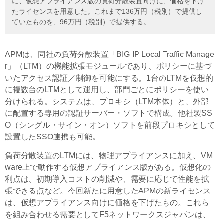
に、仮想アプライアンス版の負荷分散装置向けに、価格を下げ
たライセンスを用意した。これまで136万円（税別）で提供し
ていたものを、96万円（税別）で提供する。
APMは、同社の負荷分散装置「BIG-IP Local Traffic Manage
r」（LTM）の機能拡張モジュールであり、ポリシーに基づ
いたアクセス認証／制御を可能にする。1台のLTMを仮想的
に複数台のLTMとして運用し、部門ごとにポリシーを使い
分けられる。システムは、プロキシ（LTM本体）と、外部
に配置する専用の認証サーバー・ソフトで構成。他社製SS
O（シングル・サイン・オン）ソフトを前段プロキシとして
設置したSSO連携も可能。
負荷分散装置のLTMには、物理アプライアンスに加え、VM
ware上で動作する仮想アプライアンス版がある。仮想化の
利点は、初期導入コストの削減や、需要に応じて性能を拡
張できる点など。今回新たに用意したAPMの新ライセンス
は、仮想アプライアンス向けに価格を下げたもの。これら
を組み合わせる需要としてF5ネットワークスジャパンは、