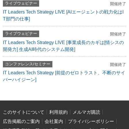
ライブウェビナー
開催終了
IT Leaders Tech Strategy LIVE [AIエージェントの戦力化はI
T部門の仕事]
ライブウェビナー
開催終了
IT Leaders Tech Strategy LIVE [事業成長のカギは[情シスの
開発力] 生成AI時代のシステム開発]
コンファレンス/セミナー
開催終了
IT Leaders Tech Strategy [前提のゼロトラスト、不断のサイ
バーハイジーン]
このサイトについて
利用規約
メルマガ購読
広告掲載のご案内
会社案内
プライバシーポリシー