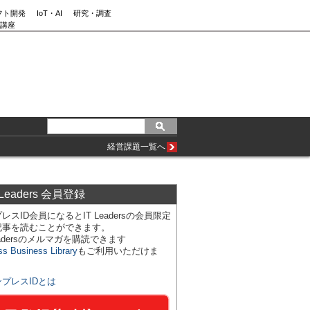
フト開発
IoT・AI
研究・調査
講座
経営課題一覧へ
 Leaders 会員登録
レスID会員になるとIT Leadersの会員限定
記事を読むことができます。
Leadersのメルマガを購読できます
ss Business Library
もご利用いただけま
ンプレスIDとは