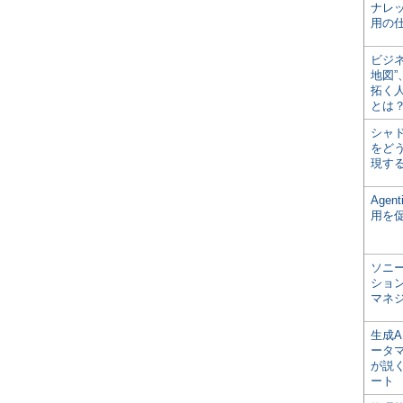
ナレ
用の仕
ビジ
地図
拓く
とは
シャ
をどう
現す
Age
用を
ソニ
ショ
マネ
生成
ータ
が説く
ート