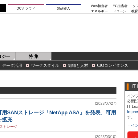
Web担当者
EC担当者
ソ
DCクラウド
製品導入
エネルギー
ドローン
教育
ロジー
特 集
データ活用
ワークスタイル
組織と人材
CIOコンピタンス
IT
インプ
公開
(2023/07/27)
IT 
Impre
SANストレージ「NetApp ASA」を発表、可用
す。
を拡充
・
イ
ストレージ
(2023/03/10)