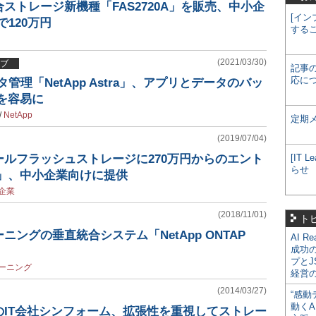
ストレージ新機種「FAS2720A」を販売、中小企
[イン
で120万円
する
(2021/03/30)
ブ
記事
応に
データ管理「NetApp Astra」、アプリとデータのバッ
を容易に
/
NetApp
定期
(2019/07/04)
ルフラッシュストレージに270万円からのエント
[IT
らせ
0」、中小企業向けに提供
企業
(2018/11/01)
ト
ニングの垂直統合システム「NetApp ONTAP
AI R
成功
プとJ
ーニング
経営
(2014/03/27)
“感動
動くA
のIT会社シンフォーム、拡張性を重視してストレー