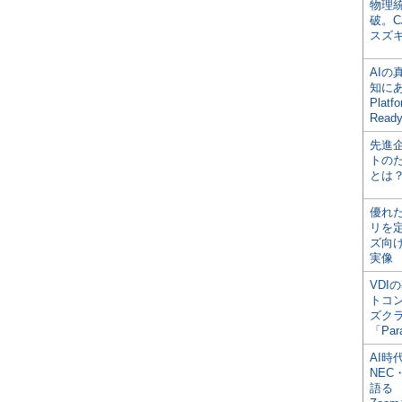
物理
破。C
スズ
AI
知にある
Plat
Read
先進
トの
とは
優れ
リを
ズ向
実像
VDI
トコ
ズク
「Par
AI時
NEC・
語る