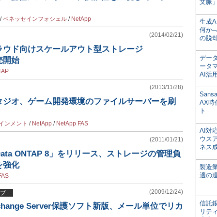
文脈」
/
ベネッセインフォシェル
/
NetApp
生成
何か─
(2014/02/21)
の脱
ラウド向けスケールアウト型ストレージ
デー
売開始
ータ
TAP
AI活
(2013/11/28)
San
タジオ、ゲーム開発環境のファイルサーバーを刷
AX
ト
インメント
/
NetApp
/
NetApp FAS
AI
ウス
(2011/01/21)
ネス
ta ONTAP 8」をリリース、ストレージの管理負
を強化
製造
適の
FAS
(2009/12/24)
ブ
信託銀
hange Server保護ソフト新版、メール単位でリカ
リテ