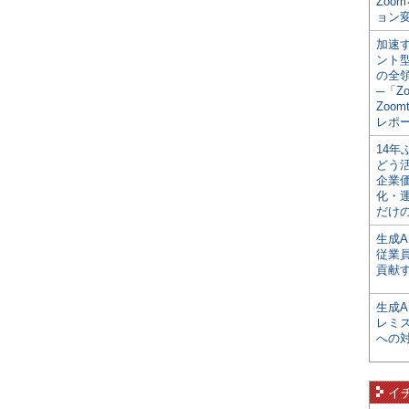
Zoo
ョン変
加速す
ント
の全
─「Z
Zoomt
レポ
14
どう
企業
化・
だけの
生成A
従業
貢献す
生成
レミ
への
イ