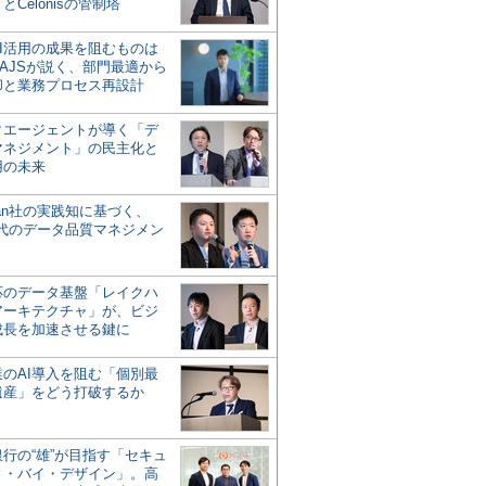
とCelonisの管制塔
AI活用の成果を阻むものは
AJSが説く、部門最適から
却と業務プロセス再設計
タエージェントが導く「デ
マネジメント」の民主化と
用の未来
san社の実践知に基づく、
時代のデータ品質マネジメン
対応のデータ基盤「レイクハ
アーキテクチャ」が、ビジ
成長を加速させる鍵に
業のAI導入を阻む「個別最
遺産」をどう打破するか
行の“雄”が目指す「セキュ
ィ・バイ・デザイン」。高