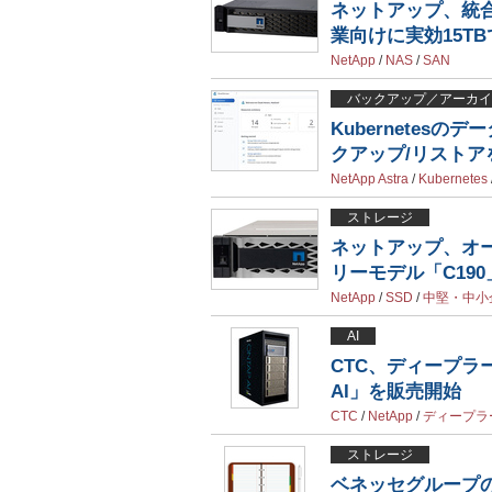
ネットアップ、統合
業向けに実効15TB
NetApp
/
NAS
/
SAN
バックアップ／アーカイ
Kubernetesの
クアップ/リストア
NetApp Astra
/
Kubernetes
ストレージ
ネットアップ、オー
リーモデル「C19
NetApp
/
SSD
/
中堅・中小
AI
CTC、ディープラー
AI」を販売開始
CTC
/
NetApp
/
ディープラ
ストレージ
ベネッセグループ