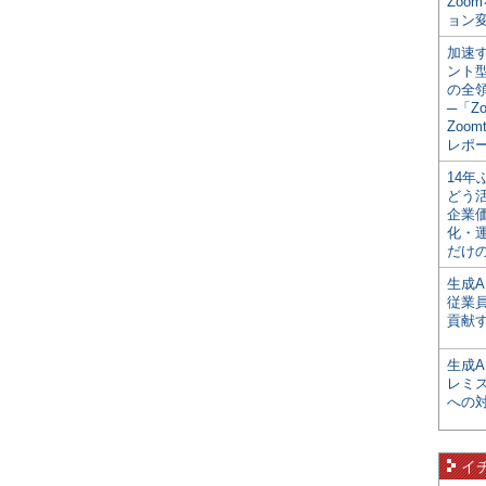
Zoo
ョン変
加速す
ント
の全
─「Z
Zoomt
レポ
14
どう
企業
化・
だけの
生成A
従業
貢献す
生成
レミ
への
イ