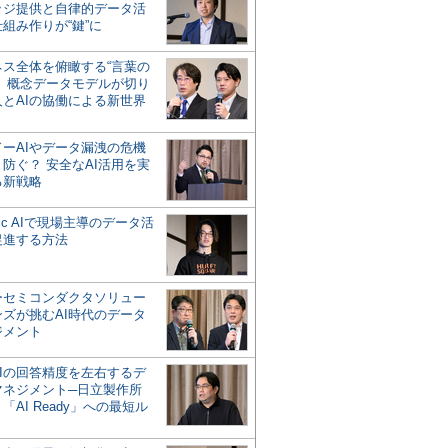
ッジ提供と自律的データ活
組み作りが“鍵”に
ネス全体を俯瞰する“言葉の
”、概念データモデルが切り
人とAIの協働による新世界
？
ドーAIやデータ漏洩の危機
防ぐ？ 安全なAI活用を実
る新戦略
ntic AIで現場主導のデータ活
促進する方法
ーセミコンダクタソリュー
ンズが挑むAI時代のデータ
ジメント
AIの回答精度を左右するデ
マネジメント─日立製作所
「AI Ready」への最短ル