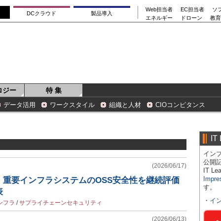
Web担当者
EC担当者
ソ
DCクラウド
製品導入
エネルギー
ドローン
教育
ロジー
特 集
データ活用
ワークスタイル
組織と人材
CIOコンピタンス
IT
インプ
公開
(2026/06/17)
IT 
Impre
、重要インフラシステムのOSS安全性を継続評価
す。
表
・
イ
ンフラ
/
サプライチェーンセキュリティ
(2026/06/13)