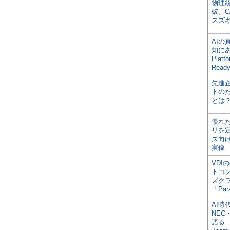
物理
破。C
スズ
AI
知にある
Plat
Read
先進
トの
とは
優れ
リを
ズ向
実像
VDI
トコ
ズク
「Par
AI時
NEC・
語る