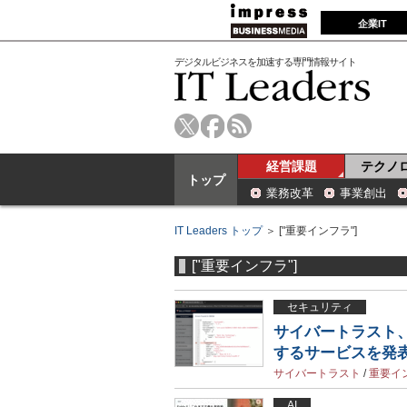
企業IT
デジタルビジネスを加速する専門情報サイト
経営課題
テクノ
トップ
業務改革
事業創出
IT Leaders トップ
＞ ["重要インフラ"]
["重要インフラ"]
セキュリティ
サイバートラスト
するサービスを発
サイバートラスト
/
重要イ
AI