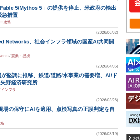
M「Fable 5/Mythos 5」の提供を停止、米政府の輸出
緊急措置
ー攻撃
(2026/06/02)
red Networks、社会インフラ領域の国産AI共同開
works
/
競業・提携
(2026/04/06)
場が堅調に推移、鉄道/道路/水事業の需要増、AI/ド
─矢野経済研究所
要インフラ
(2026/03/26)
現場の保守にAIを適用、点検写真の正誤判定を自
究所
(2026/03/19)
お