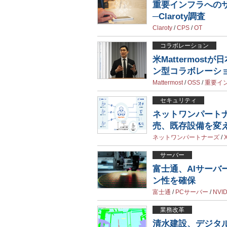
重要インフラへのサ
─Claroty調査
Claroty
/
CPS
/
OT
コラボレーション
米Mattermo
ン型コラボレーシ
Mattermost
/
OSS
/
重要イ
セキュリティ
ネットワンパートナ
売、既存設備を変
ネットワンパートナーズ
/
X
サーバー
富士通、AIサー
ン性を確保
富士通
/
PCサーバー
/
NVID
業務改革
清水建設、デジタ