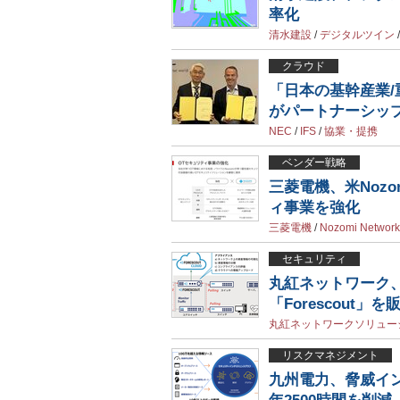
率化
清水建設
/
デジタルツイン
クラウド
「日本の基幹産業/
がパートナーシッ
NEC
/
IFS
/
協業・提携
ベンダー戦略
三菱電機、米Nozom
ィ事業を強化
三菱電機
/
Nozomi Network
セキュリティ
丸紅ネットワーク、
「Forescout」を
丸紅ネットワークソリュー
リスクマネジメント
九州電力、脅威イ