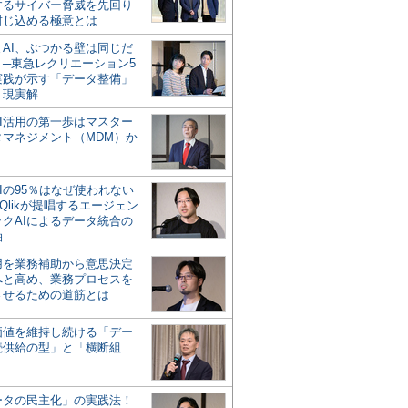
するサイバー脅威を先回り
封じ込める極意とは
とAI、ぶつかる壁は同じだ
」─東急レクリエーション5
実践が示す「データ整備」
う現実解
AI活用の第一歩はマスター
タマネジメント（MDM）か
Iの95％はなぜ使われない
Qlikが提唱するエージェン
ックAIによるデータ統合の
軸
活用を業務補助から意思決定
へと高め、業務プロセスを
させるための道筋とは
の価値を維持し続ける「デー
続供給の型」と「横断組
ータの民主化」の実践法！