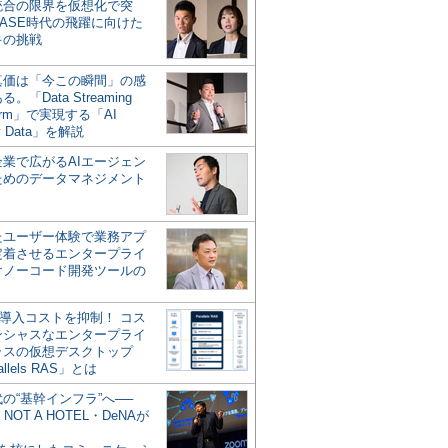
統合の限界を仮想化で突
ASE時代の飛躍に向けた
キの挑戦
の真価は「今この瞬間」の感
。「Data Streaming
form」で実現する「AI
y Data」を解説
企業で広がるAIエージェン
ためのデータマネジメント
？
たユーザー体験で業務アプ
定着させるエンタープライ
けノーコード開発ツールの
の導入コストを抑制！ コス
ンシャスなエンタープライ
ラスの仮想デスクトップ
allels RAS」とは
代の“基幹インフラ”へ──
NOT A HOTEL・DeNAが