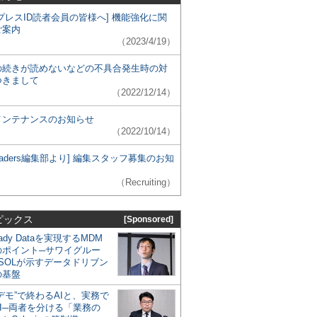
プレスID読者会員の皆様へ] 機能強化に関
ご案内
（2023/4/19）
の続きが読めないなどの不具合発生時の対
つきまして
（2022/12/14）
メンテナンスのお知らせ
（2022/10/14）
 Leaders編集部より] 編集スタッフ募集のお知
（Recruiting）
ピックス
[Sponsored]
eady Dataを実現するMDM
のポイント─サワイグルー
SOLが示すデータドリブン
の基盤
デモ”で終わるAIと、実務で
I─両者を分ける「業務の