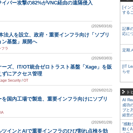
イバー攻撃の82%がVNC経由の遠隔侵入
[イン
する
(2026/03/16)
記事
応に
stが日本法人を設立、政府・重要インフラ向け「ソブリ
ョン基盤」展開へ
ンフラ
定期
(2026/03/03)
ーズ、IT/OT統合ゼロトラスト基盤「Xage」を販
[IT
らせ
えずにアクセス管理
age Security
/
OT
(2026/02/12)
ト
バーを国内工場で製造、重要インフラ向けにソブリ
AI R
成功
プとJ
IA
経営
(2026/01/28)
“感動
動くA
ルツインとAIで重要インフラのひび割れ点検を効