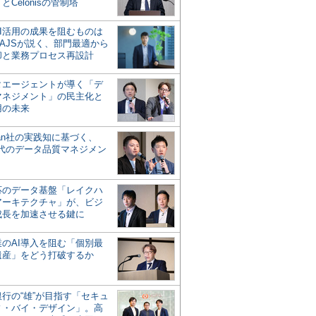
とCelonisの管制塔
AI活用の成果を阻むものは
AJSが説く、部門最適から
却と業務プロセス再設計
タエージェントが導く「デ
マネジメント」の民主化と
用の未来
san社の実践知に基づく、
時代のデータ品質マネジメン
対応のデータ基盤「レイクハ
アーキテクチャ」が、ビジ
成長を加速させる鍵に
業のAI導入を阻む「個別最
遺産」をどう打破するか
行の“雄”が目指す「セキュ
ィ・バイ・デザイン」。高