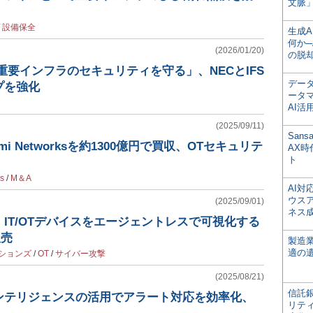
文脈」
/
設備保全
生成
何か─
(2026/01/20)
の脱
重要インフラのセキュリティを守る」、NECとIFS
デー
プを強化
ータ
AI活
(2025/09/11)
San
i Networksを約1300億円で買収、OTセキュリテ
AX
ト
s
/
M＆A
AI
ウス
(2025/09/01)
ネス
IT/OTデバイスをエージェントレスで可視化する
販売
製造
適の
ションズ
/
OT
/
サイバー攻撃
(2025/08/21)
信託銀
ンテリジェンスの活用でアラート対応を効率化、
リテ