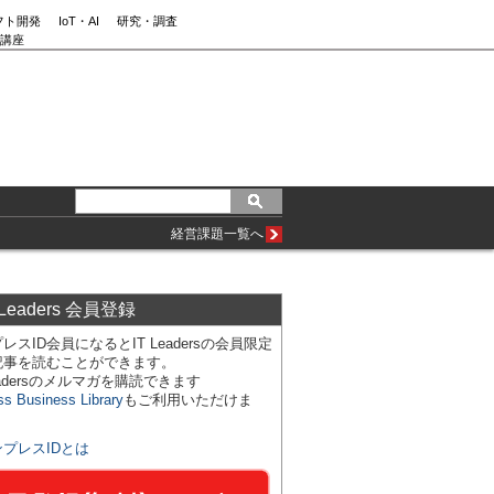
フト開発
IoT・AI
研究・調査
講座
経営課題一覧へ
 Leaders 会員登録
レスID会員になるとIT Leadersの会員限定
記事を読むことができます。
Leadersのメルマガを購読できます
ss Business Library
もご利用いただけま
ンプレスIDとは