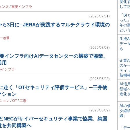
度化
して
ェンス
/
重要インフラ
「BI
(2025/07/31)
った
から3日に─JERAが実践するマルチクラウド環境の
年の
とい
ー攻撃
生成
デー
(2025/07/08)
ら
要インフラ向けAIデータセンターの構築で協業、
企業A
活用
のか─
要インフラ
ティ
新機
(2025/06/23)
AI
に赴く「OTセキュリティ評価サービス」─三井物
領域
クション
進化
ション
/
OT
/
工場
AI
(2025/05/09)
タ継
織」
DDIとNECがサイバーセキュリティ事業で協業、純国
盤を共同構築へ
「デ