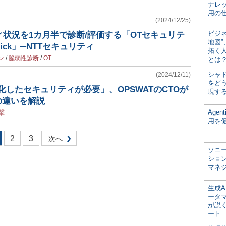
ナレ
用の仕
(2024/12/25)
ビジ
状況を1カ月半で診断/評価する「OTセキュリテ
地図
ick」─NTTセキュリティ
拓く
ン
/
脆弱性診断
/
OT
とは
シャ
(2024/12/11)
をどう
化したセキュリティが必要」、OPSWATのCTOが
現す
の違いを解説
Age
撃
用を
2
3
次へ
ソニ
ショ
マネ
生成
ータ
が説く
ート