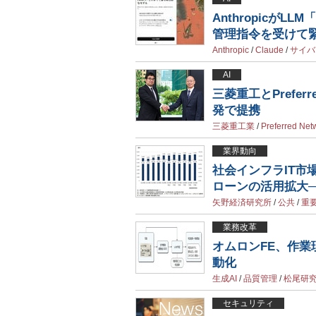
AnthropicがLL
管理指令を受けて
Anthropic
/
Claude
/
サイバ
AI
三菱重工とPrefer
発で提携
三菱重工業
/
Preferred Net
業界動向
社会インフラIT市
ローンの活用拡大
矢野経済研究所
/
公共
/
重
業務改革
オムロンFE、作業
動化
生成AI
/
品質管理
/
松尾研
セキュリティ