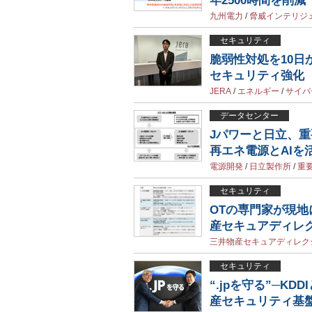
年2500時間を削減
九州電力
/
脅威インテリジ
セキュリティ
脆弱性対処を10日
セキュリティ強化
JERA
/
エネルギー
/
サイバ
データセンター
Jパワーと日立、重
再エネ電源とAIを
電源開発
/
日立製作所
/
重
セキュリティ
OTの専門家が現地
産セキュアディレ
三井物産セキュアディレク
セキュリティ
“.jpを守る”─K
産セキュリティ基