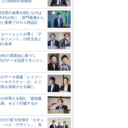
とCelonisの管制塔
AI活用の成果を阻むものは
AJSが説く、部門最適から
却と業務プロセス再設計
タエージェントが導く「デ
マネジメント」の民主化と
用の未来
san社の実践知に基づく、
時代のデータ品質マネジメン
対応のデータ基盤「レイクハ
アーキテクチャ」が、ビジ
成長を加速させる鍵に
業のAI導入を阻む「個別最
遺産」をどう打破するか
行の“雄”が目指す「セキュ
ィ・バイ・デザイン」。高