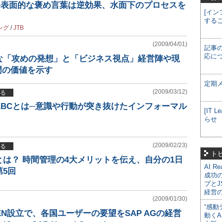
─表面的な褒め言葉は逆効果、水面下のプロセスを
[イン
する
ング
/
JTB
(2009/04/01)
記事
応に
な「攻めの発想」と「ビジネス視点」経営陣や現
門の価値を示す
定期
(2009/03/12)
る
ABCとは─意識や行動が突き抜けたインフォーマル
[IT
らせ
(2009/02/23)
る
ト
は？ 時間管理の4大メリットを伝え、自分の1日
AI R
5回
成功
プとJ
経営
(2009/01/30)
“感動
EN設立で、各国ユーザーの要望をSAP AGの経営
動くA