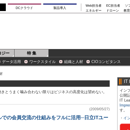
Web担当者
EC担当者
ソ
DCクラウド
製品導入
エネルギー
ドローン
教育
ロジー
特 集
データ活用
ワークスタイル
組織と人材
CIOコンピタンス
材
IT
インプ
動きとうまく噛み合わない限りはビジネスの高度化は望めない。
公開
IT 
Impre
(2009/05/27)
す。
での会員交流の仕組みをフルに活用─日立ITユー
・
イ