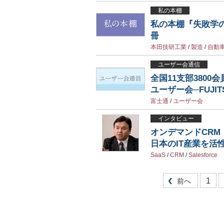
私の本棚
私の本棚『失敗学
冊
本田技研工業
/
製造
/
自動
ユーザー会通信
全国11支部380
ユーザー会─FUJI
富士通
/
ユーザー会
インタビュー
オンデマンドCRM「
日本のIT産業を活
SaaS
/
CRM
/
Salesforce
1
前へ