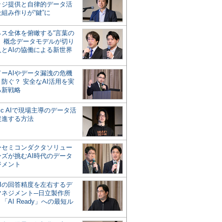
ッジ提供と自律的データ活
組み作りが“鍵”に
ネス全体を俯瞰する“言葉の
”、概念データモデルが切り
人とAIの協働による新世界
？
ドーAIやデータ漏洩の危機
防ぐ？ 安全なAI活用を実
る新戦略
ntic AIで現場主導のデータ活
促進する方法
ーセミコンダクタソリュー
ンズが挑むAI時代のデータ
ジメント
AIの回答精度を左右するデ
マネジメント─日立製作所
「AI Ready」への最短ル