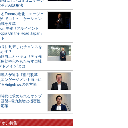
mを核にしたコミュニケーシ
革とAI活用法
るZoomの進化、エージェ
型AIでコミュニケーション
領域を変革
oom主催リアルイベント
opia On the Road Japan」
ート
年ぶりに到来したチャンスを
活かす？
価値向上とセキュリティ強
運用効率化をもたらす自社
“ドメイン”とは
I導入が迫るIT部門改革―
員エンゲージメント向上に
るRidgelinezの処方箋
AI時代に求められるオンプ
ス基盤─電力急増と機密性
対応策
チオシ特集