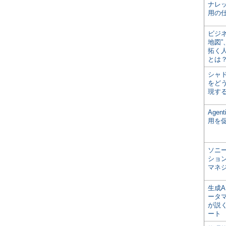
ナレ
用の仕
ビジ
地図
拓く
とは
シャ
をどう
現す
Age
用を
ソニ
ショ
マネ
生成
ータ
が説く
ート