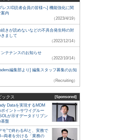
プレスID読者会員の皆様へ] 機能強化に関
ご案内
（2023/4/19）
の続きが読めないなどの不具合発生時の対
つきまして
（2022/12/14）
メンテナンスのお知らせ
（2022/10/14）
 Leaders編集部より] 編集スタッフ募集のお知
（Recruiting）
ピックス
[Sponsored]
eady Dataを実現するMDM
のポイント─サワイグルー
SOLが示すデータドリブン
の基盤
デモ”で終わるAIと、実務で
I─両者を分ける「業務の