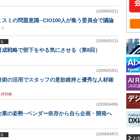
(2009/05/21)
スミの問題意識─CIO100人が集う委員会で議論
スミ
(2009/05/12)
る
育成戦略で部下をやる気にさせる（第8回）
(2009/05/01)
技術の活用でスタッフの意欲維持と優秀な人材確
人材戦略
(2009/04/08)
企業の姿勢─ベンダー依存から自ら企画・開発へ
(2009/04/07)
る
お