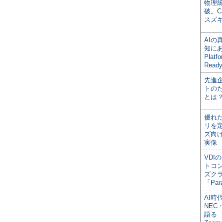
物理
破。C
スズ
AI
知にある
Plat
Read
先進
トの
とは
優れ
リを
ズ向
実像
VDI
トコ
ズク
「Par
AI時
NEC・
語る