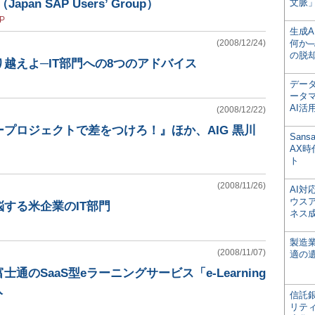
pan SAP Users’ Group）
文脈」
P
生成
(2008/12/24)
何か─
の脱
越えよ─IT部門への8つのアドバイス
デー
ータ
AI活
(2008/12/22)
プロジェクトで差をつけろ！』ほか、AIG 黒川
San
AX
ト
(2008/11/26)
AI
ウス
する米企業のIT部門
ネス
製造
(2008/11/07)
適の
通のSaaS型eラーニングサービス「e-Learning
入
信託銀
リテ