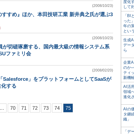
度化
(2008/10/23)
して
のすすめ』ほか、本田技研工業 新井典之氏が選ぶ3
「BI
った
年の
車
とい
(2008/10/23)
生成
デー
0会員が切磋琢磨する、国内最大級の情報システム系
ら
TSUファミリ会
企業A
のか─
(2008/02/20)
ティ
新機
Salesforce」をプラットフォームとしてSaaSが
性化する
AI
領域
進化
…
70
71
72
73
74
75
AI
タ継
織」
「デ