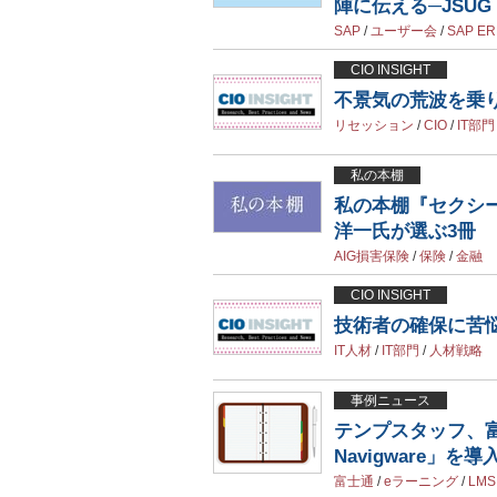
陣に伝える─JSUG（Ja
SAP
/
ユーザー会
/
SAP ER
CIO INSIGHT
不景気の荒波を乗り
リセッション
/
CIO
/
IT部門
私の本棚
私の本棚『セクシー
洋一氏が選ぶ3冊
AIG損害保険
/
保険
/
金融
CIO INSIGHT
技術者の確保に苦悩
IT人材
/
IT部門
/
人材戦略
事例ニュース
テンプスタッフ、富士
Navigware」を導
富士通
/
eラーニング
/
LMS