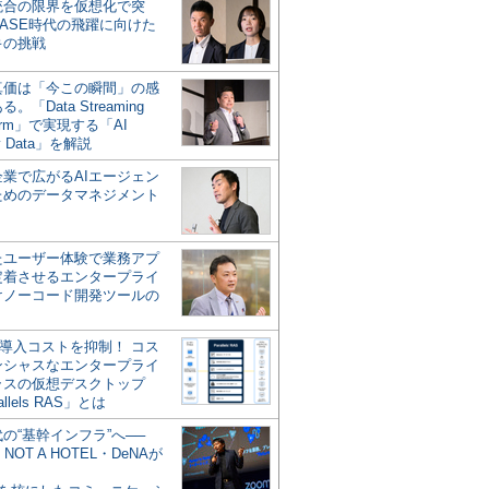
統合の限界を仮想化で突
ASE時代の飛躍に向けた
キの挑戦
の真価は「今この瞬間」の感
。「Data Streaming
form」で実現する「AI
y Data」を解説
企業で広がるAIエージェン
ためのデータマネジメント
？
たユーザー体験で業務アプ
定着させるエンタープライ
けノーコード開発ツールの
の導入コストを抑制！ コス
ンシャスなエンタープライ
ラスの仮想デスクトップ
allels RAS」とは
代の“基幹インフラ”へ──
NOT A HOTEL・DeNAが