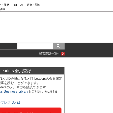
フト開発
IoT・AI
研究・調査
講座
経営課題一覧へ
 Leaders 会員登録
レスID会員になるとIT Leadersの会員限定
記事を読むことができます。
Leadersのメルマガを購読できます
ss Business Library
もご利用いただけま
ンプレスIDとは