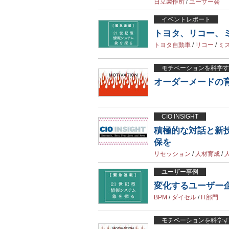
日立製作所
/
ユーザー会
イベントレポート
トヨタ、リコー、ミ
トヨタ自動車
/
リコー
/
ミ
モチベーションを科学す
オーダーメードの
CIO INSIGHT
積極的な対話と新
保を
リセッション
/
人材育成
/
ユーザー事例
変化するユーザー
BPM
/
ダイセル
/
IT部門
モチベーションを科学す