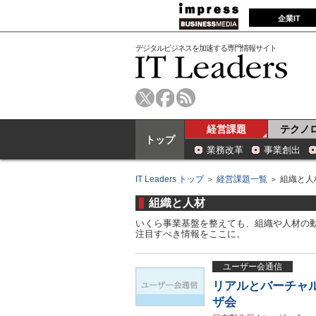
企業IT
デジタルビジネスを加速する専門情報サイト
経営課題
テクノ
トップ
業務改革
事業創出
IT Leaders トップ
＞
経営課題一覧
＞ 組織と人
組織と人材
いくら事業基盤を整えても、組織や人材の
注目すべき情報をここに。
ユーザー会通信
リアルとバーチャル
ザ会