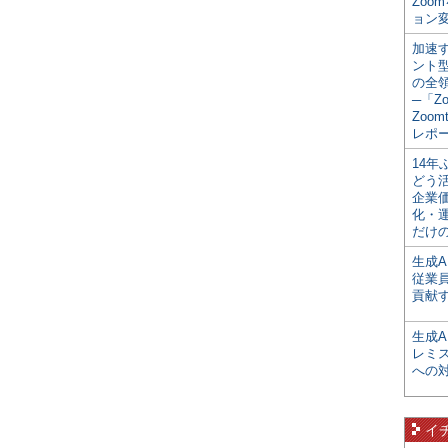
Zoo
ョン変
加速す
ント
の全
─「Z
Zoomt
レポ
14
どう
企業
化・
だけの
生成A
従業
貢献す
生成
レミ
への
イ