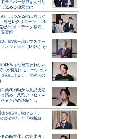
するサイバー脅威を先回り
封じ込める極意とは
とAI、ぶつかる壁は同じだ
」─東急レクリエーション5
実践が示す「データ整備」
う現実解
AI活用の第一歩はマスター
タマネジメント（MDM）か
Iの95％はなぜ使われない
Qlikが提唱するエージェン
ックAIによるデータ統合の
軸
活用を業務補助から意思決定
へと高め、業務プロセスを
させるための道筋とは
の価値を維持し続ける「デー
続供給の型」と「横断組
ータの民主化」の実践法！