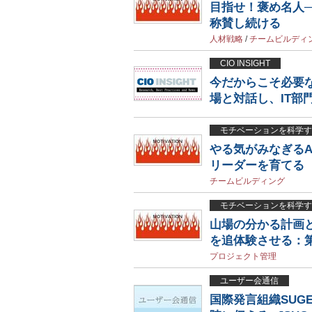
目指せ！褒め名人
称賛し続ける
人材戦略
/
チームビルディ
CIO INSIGHT
今だからこそ必要
場と対話し、IT部
モチベーションを科学す
やる気がみなぎる
リーダーを育てる
チームビルディング
モチベーションを科学す
山場の分かる計画と
を追体験させる：第
プロジェクト管理
ユーザー会通信
国際発言組織SUG