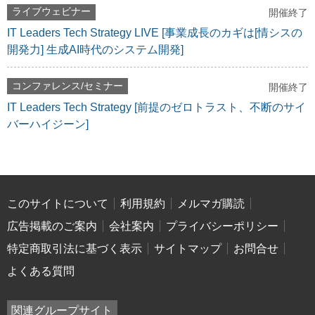
ライブウェビナー
開催終了
IT Leaders Tech Strategy LIVE [事業成長のカギは[情シスの
開発力] 生成AI時代のシステム開発]
コンファレンス/セミナー
開催終了
IT Leaders Tech Strategy [前提のゼロトラスト、不断のサイ
バーハイジーン]
このサイトについて
利用規約
メルマガ購読
広告掲載のご案内
会社案内
プライバシーポリシー
特定商取引法に基づく表示
サイトマップ
お問合せ
よくある質問
関連グループサイト