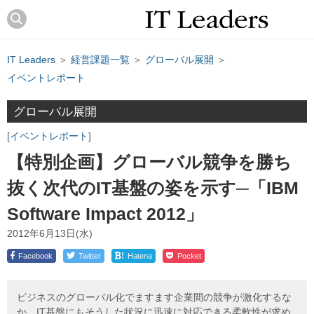
IT Leaders
＞
経営課題一覧
＞
グローバル展開
＞
イベントレポート
グローバル展開
イベントレポート
【特別企画】グローバル競争を勝ち
抜く次代のIT基盤の姿を示す─「IBM
Software Impact 2012」
2012年6月13日(水)
!
Facebook
Twitter
Hatena
Pocket
ビジネスのグローバル化でますます企業間の競争が激化するな
か、IT基盤にもそうした状況に迅速に対応できる柔軟性が求め