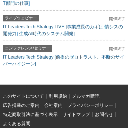
T部門の仕事]
ライブウェビナー
開催終了
IT Leaders Tech Strategy LIVE [事業成長のカギは[情シスの
開発力] 生成AI時代のシステム開発]
コンファレンス/セミナー
開催終了
IT Leaders Tech Strategy [前提のゼロトラスト、不断のサイ
バーハイジーン]
このサイトについて
利用規約
メルマガ購読
広告掲載のご案内
会社案内
プライバシーポリシー
特定商取引法に基づく表示
サイトマップ
お問合せ
よくある質問