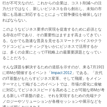
行が不可欠なのだ。これからの企業は、コスト削減への注
力だけではなく、新しいビジネスを自ら創出し、未知の市
場にも迅速に対応することによって競争優位を確保しなけ
ればならない。
このようなビジネス要求の実現を促進するために必須とな
る存在がITであり、その重要性はますます高まってきてい
る。なかでも急速な普及を見せるスマートデバイスやクラ
ウドコンピューティングをいかにビジネスで活用するか
は、多くの企業にとってIT戦略上の最重要課題となってい
ることだろう。
そんな課題を解決するための道筋を示すのが、来る7月19日
にIBMが開催するイベント「
Impact 2012
」である。「次代
のIT基盤がもたらすビジネス変革、そして飛躍」をメイン
テーマとして掲げるこのイベントでは、市場の変化に俊敏
に対応してビジネススピードを高めることが可能なIBMが考
える新しいIT基盤の姿と、それを実現するための先端テク
ノロジーやソリューションが各種セッションや展示などを