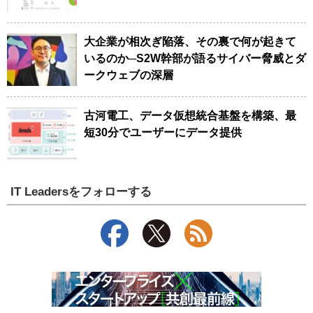
大企業が相次ぎ陥落、その裏で何が起きて
いるのか─S2W幹部が語るサイバー脅威とダ
ークウェブの深層
古河電工、データ仮想統合基盤を構築、最
短30分でユーザーにデータ提供
IT Leadersをフォローする