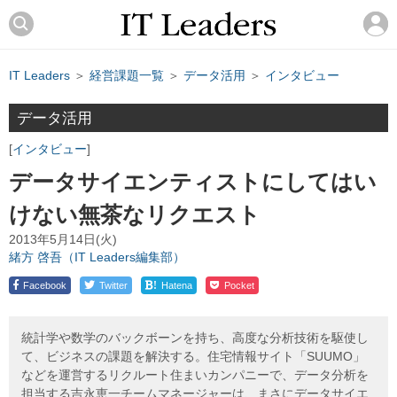
IT Leaders
＞
経営課題一覧
＞
データ活用
＞
インタビュー
データ活用
インタビュー
データサイエンティストにしてはい
けない無茶なリクエスト
2013年5月14日(火)
緒方 啓吾（IT Leaders編集部）
!
Facebook
Twitter
Hatena
Pocket
統計学や数学のバックボーンを持ち、高度な分析技術を駆使し
て、ビジネスの課題を解決する。住宅情報サイト「SUUMO」
などを運営するリクルート住まいカンパニーで、データ分析を
担当する吉永恵一チームマネージャーは、まさにデータサイエ