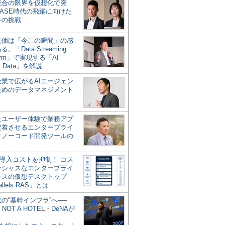
統合の限界を仮想化で突
ASE時代の飛躍に向けた
キの挑戦
の真価は「今この瞬間」の感
。「Data Streaming
form」で実現する「AI
y Data」を解説
企業で広がるAIエージェン
ためのデータマネジメント
？
たユーザー体験で業務アプ
定着させるエンタープライ
けノーコード開発ツールの
の導入コストを抑制！ コス
ンシャスなエンタープライ
ラスの仮想デスクトップ
allels RAS」とは
代の“基幹インフラ”へ──
NOT A HOTEL・DeNAが