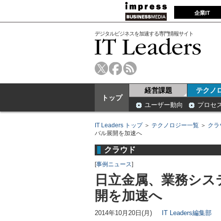
企業IT
デジタルビジネスを加速する専門情報サイト
経営課題
テクノ
トップ
ユーザー動向
プロセ
IT Leaders トップ
＞
テクノロジー一覧
＞
クラ
バル展開を加速へ
クラウド
[
事例ニュース
]
日立金属、業務シス
開を加速へ
2014年10月20日(月)
IT Leaders編集部