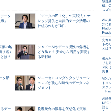
物理
破。C
スズ
「データ
「データの民主化」の実践法！ ナ
AI
組織」
レッジ提供と自律的データ活用の
知にある
仕組み作りが“鍵”に
Plat
Read
先進
トの
言葉の地
シャドーAIやデータ漏洩の危機を
とは
切り拓く
どう防ぐ？ 安全なAI活用を実現す
界とは？
る新戦略
優れ
リを
ズ向
実像
データ活
ソニーセミコンダクタソリューシ
VDI
ョンズが挑むAI時代のデータマネ
トコ
ズク
ジメント
「Par
AI時
NEC・
語る
するデー
物理統合の限界を仮想化で突破。