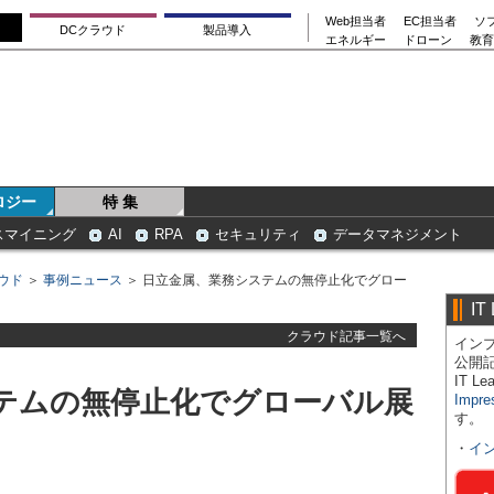
Web担当者
EC担当者
ソ
DCクラウド
製品導入
エネルギー
ドローン
教育
ロジー
特 集
スマイニング
AI
RPA
セキュリティ
データマネジメント
ウド
＞
事例ニュース
＞ 日立金属、業務システムの無停止化でグロー
IT
クラウド記事一覧へ
インプ
公開
IT 
テムの無停止化でグローバル展
Impre
す。
・
イ