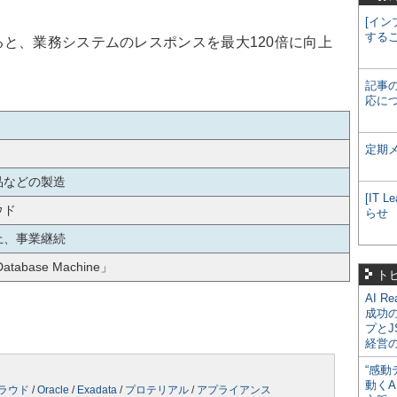
[イン
する
と、業務システムのレスポンスを最大120倍に向上
記事
応に
定期
品などの製造
[IT
ウド
らせ
上、事業継続
Database Machine」
ト
AI R
成功
プとJ
経営
“感動
動くA
ラウド
/
Oracle
/
Exadata
/
プロテリアル
/
アプライアンス