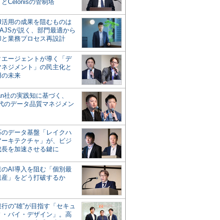
とCelonisの管制塔
AI活用の成果を阻むものは
AJSが説く、部門最適から
却と業務プロセス再設計
タエージェントが導く「デ
マネジメント」の民主化と
用の未来
san社の実践知に基づく、
時代のデータ品質マネジメン
対応のデータ基盤「レイクハ
アーキテクチャ」が、ビジ
成長を加速させる鍵に
業のAI導入を阻む「個別最
遺産」をどう打破するか
行の“雄”が目指す「セキュ
ィ・バイ・デザイン」。高