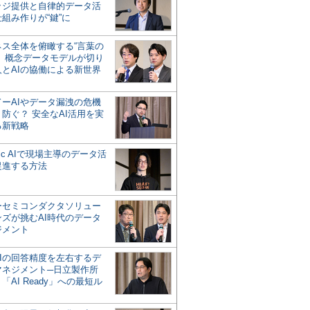
ッジ提供と自律的データ活
組み作りが“鍵”に
ネス全体を俯瞰する“言葉の
”、概念データモデルが切り
人とAIの協働による新世界
？
ドーAIやデータ漏洩の危機
防ぐ？ 安全なAI活用を実
る新戦略
ntic AIで現場主導のデータ活
促進する方法
ーセミコンダクタソリュー
ンズが挑むAI時代のデータ
ジメント
AIの回答精度を左右するデ
マネジメント─日立製作所
「AI Ready」への最短ル