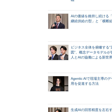
AIの価値を維持し続ける
継続供給の型」と「横断
ビジネス全体を俯瞰する“
図”、概念データモデルが
人とAIの協働による新世
Agentic AIで現場主導の
用を促進する方法
生成AIの回答精度を左右