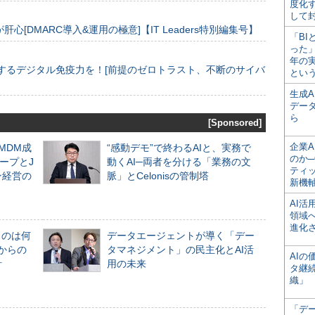
度化
して
[DMARC導入&運用の極意]【IT Leaders特別編集号】
「BI
った
年の
するデジタル免疫力を！[前提のゼロトラスト、不断のサイバ
とい
生成
デー
ら
[Sponsored]
企業A
るMDM成
“感動デモ”で終わるAIと、実務で
のか─
ープとJ
動くAI─両者を分ける「業務の文
ティ
ン経営の
脈」とCelonisの管制塔
新機
AI
領域
進化
ものは何
データエージェントが導く「デー
からの
タマネジメント」の民主化とAI活
AI
計
用の未来
タ継
織」
「デ