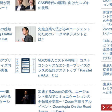
Zoo
所が説
CASE時代の飛躍に向けたスズキ
ョン変
ルート
の挑戦
加速す
ント
の全
─「Z
」の感知
先進企業で広がるAIエージェント
Zoomt
レポ
Platfor
のためのデータマネジメントと
Dat
は？
14
どう
企業
化・
だけの
務アプリ
VDIの導入コストを抑制！ コスト
ライズ向
コンシャスなエンタープライズク
生成A
従業
の実像
ラスの仮想デスクトップ「Parallel
貢献す
s RAS」とは
生成
レミ
──NE
加速するZoomの進化、エージェ
への
NAが語る
ント型AIでコミュニケーションの
ニケーシ
全領域を変革─「Zoom主催リアル
イベント Zoomtopia On the Road
イ
Japan」レポート