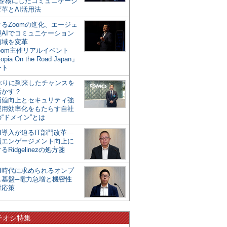
mを核にしたコミュニケーシ
革とAI活用法
るZoomの進化、エージェ
型AIでコミュニケーション
領域を変革
oom主催リアルイベント
opia On the Road Japan」
ート
年ぶりに到来したチャンスを
活かす？
価値向上とセキュリティ強
運用効率化をもたらす自社
“ドメイン”とは
I導入が迫るIT部門改革―
員エンゲージメント向上に
るRidgelinezの処方箋
AI時代に求められるオンプ
ス基盤─電力急増と機密性
対応策
チオシ特集