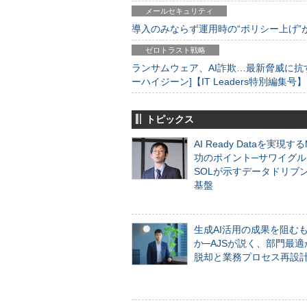
メールセキュリティ
導入のみならず運用時の“ポリシー上げ”が肝心
ゼロトラスト戦略
ランサムウェア、AI詐欺…最新脅威に抗
ーハイジーン]【IT Leaders特別編集号】
トピックス
AI Ready Dataを実現す
功のポイント─サワイグル
SOLが示すデータドリブ
基盤
生成AI活用の成果を阻む
か─AJSが説く、部門最適
脱却と業務プロセス再設