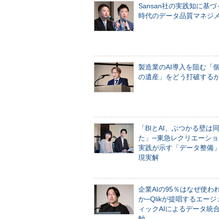
Sansan社の実践知に基づ
時代のデータ品質マネジ
製造業のAI導入を阻む「
の遺産」をどう打破する
「BIとAI、ぶつかる壁は
た」─東急レクリエーショ
実践が示す「データ整備
現実解
企業AIの95％はなぜ使わ
か─Qlikが提唱するエー
ィックAIによるデータ統
軸