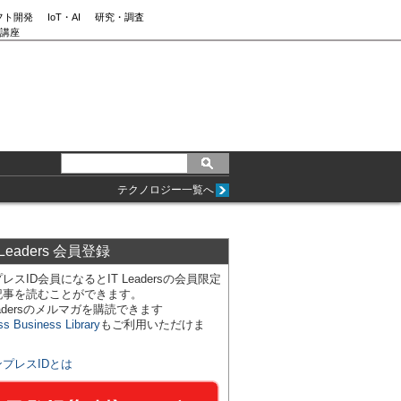
フト開発
IoT・AI
研究・調査
講座
テクノロジー一覧へ
 Leaders 会員登録
レスID会員になるとIT Leadersの会員限定
記事を読むことができます。
Leadersのメルマガを購読できます
ss Business Library
もご利用いただけま
ンプレスIDとは