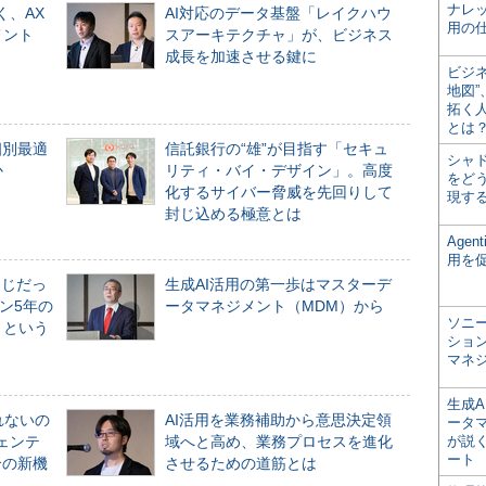
ナレ
く、AX
AI対応のデータ基盤「レイクハウ
用の仕
メント
スアーキテクチャ」が、ビジネス
成長を加速させる鍵に
ビジ
地図
拓く
とは
個別最適
信託銀行の“雄”が目指す「セキュ
シャ
か
リティ・バイ・デザイン」。高度
をどう
化するサイバー脅威を先回りして
現す
封じ込める極意とは
Age
用を
同じだっ
生成AI活用の第一歩はマスターデ
ン5年の
ータマネジメント（MDM）から
ソニ
」という
ショ
マネ
生成
れないの
AI活用を業務補助から意思決定領
ータ
ジェンテ
域へと高め、業務プロセスを進化
が説く
ート
合の新機
させるための道筋とは