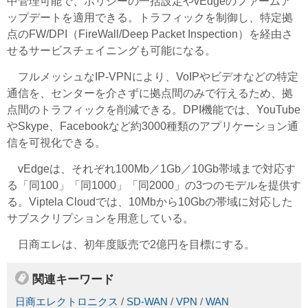
中管理可能で、ポリシーの一括設定やvEdgeのファームア
ップデートを適用できる。トラフィックを制御し、特定拠
点のFW/DPI（FireWall/Deep Packet Inspection）を経由さ
せるサービスチェイニングも可能になる。
フルメッシュなIP-VPNにより、VoIPやビデオなどの特定
通信を、センターを介さずに拠点間のみで行えるため、拠
点間のトラフィックを削減できる。DPI機能では、YouTube
やSkype、Facebookなど約3000種類のアプリケーション通
信を可視化できる。
vEdgeは、それぞれ100Mb／1Gb／10Gb帯域まで対応す
る「同100」「同1000」「同2000」の3つのモデルを提供す
る。Viptela Cloudでは、10Mbから10Gbの帯域に対応した
サブスクリプションを用意している。
日商エレは、初年度販売で2億円を目標にする。
関連キーワード
日商エレクトロニクス
/
SD-WAN
/
VPN
/
WAN