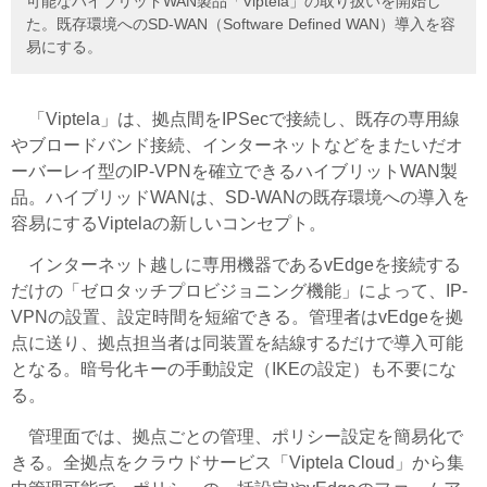
可能なハイブリッドWAN製品「Viptela」の取り扱いを開始し
た。既存環境へのSD-WAN（Software Defined WAN）導入を容
易にする。
「Viptela」は、拠点間をIPSecで接続し、既存の専用線
やブロードバンド接続、インターネットなどをまたいだオ
ーバーレイ型のIP-VPNを確立できるハイブリットWAN製
品。ハイブリッドWANは、SD-WANの既存環境への導入を
容易にするViptelaの新しいコンセプト。
インターネット越しに専用機器であるvEdgeを接続する
だけの「ゼロタッチプロビジョニング機能」によって、IP-
VPNの設置、設定時間を短縮できる。管理者はvEdgeを拠
点に送り、拠点担当者は同装置を結線するだけで導入可能
となる。暗号化キーの手動設定（IKEの設定）も不要にな
る。
管理面では、拠点ごとの管理、ポリシー設定を簡易化で
きる。全拠点をクラウドサービス「Viptela Cloud」から集