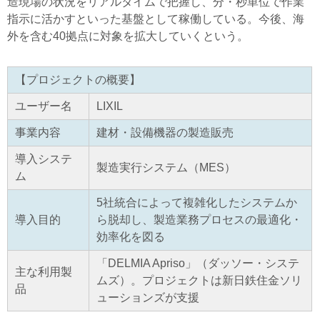
造現場の状況をリアルタイムで把握し、分・秒単位で作業
指示に活かすといった基盤として稼働している。今後、海
外を含む40拠点に対象を拡大していくという。
【プロジェクトの概要】
ユーザー名
LIXIL
事業内容
建材・設備機器の製造販売
導入システ
製造実行システム（MES）
ム
5社統合によって複雑化したシステムか
導入目的
ら脱却し、製造業務プロセスの最適化・
効率化を図る
「DELMIA Apriso」（ダッソー・システ
主な利用製
ムズ）。プロジェクトは新日鉄住金ソリ
品
ューションズが支援