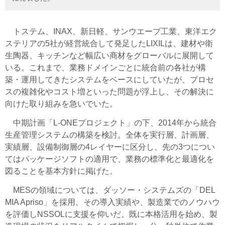
トステム、INAX、新日軽、サンウエーブ工業、東洋エク
ステリアの5社が経営統合して発足したLIXILは、建材や衛
生陶器、キッチンなど幅広い商材をグローバルに展開して
いる。これまで、業務ドメインごとに統合前の各社が構
築・運用してきたシステムをベースにしていたが、プロセ
スの複雑化やコスト増といった問題が浮上し、その解決に
向けた取り組みを急いでいた。
中期計画「L-ONEプロジェクト」の下、2014年から統合
生産管理システムの構築を検討。全体を実行層、計画層、
実績層、設備制御層の4レイヤーに区分し、先の3つについ
てはパッケージソフトの適用で、業務の標準化と最適化を
図ることを基本方針に掲げた。
MESの領域については、ダッソー・システムズの「DEL
MIA Apriso」を採用。その導入実績や、製造業でのノウハウ
を評価しNSSOLに支援を仰いだ。既に本格活用を始め、製