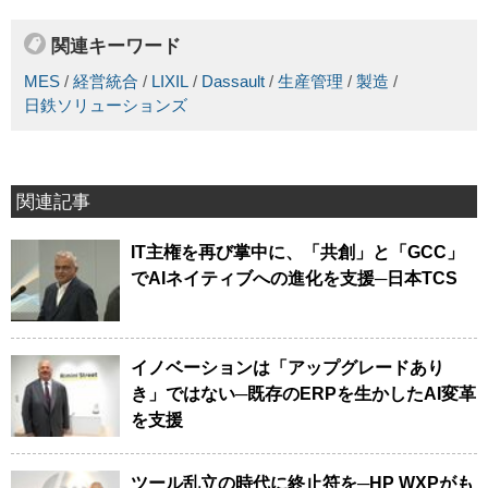
関連キーワード
MES
/
経営統合
/
LIXIL
/
Dassault
/
生産管理
/
製造
/
日鉄ソリューションズ
関連記事
IT主権を再び掌中に、「共創」と「GCC」
でAIネイティブへの進化を支援─日本TCS
イノベーションは「アップグレードあり
き」ではない─既存のERPを生かしたAI変革
を支援
ツール乱立の時代に終止符を─HP WXPがも