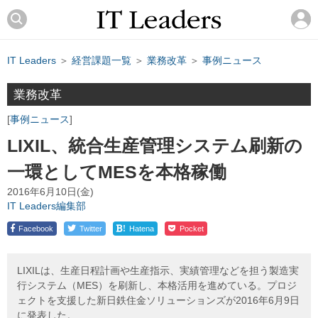
IT Leaders
＞
経営課題一覧
＞
業務改革
＞
事例ニュース
業務改革
事例ニュース
LIXIL、統合生産管理システム刷新の
一環としてMESを本格稼働
2016年6月10日(金)
IT Leaders編集部
!
Facebook
Twitter
Hatena
Pocket
LIXILは、生産日程計画や生産指示、実績管理などを担う製造実
行システム（MES）を刷新し、本格活用を進めている。プロジ
ェクトを支援した新日鉄住金ソリューションズが2016年6月9日
に発表した。