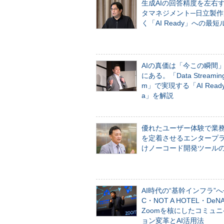
生成AIの回答精度を左右
タマネジメント─日立製作
く「AI Ready」への最短
AIの真価は「今この瞬間
にある。「Data Streaming 
m」で実現する「AI Ready 
a」を解説
優れたユーザー体験で業
を定着させるエンタープ
けノーコード開発ツール
AI時代の“基幹インフラ”へ
C・NOT A HOTEL・De
Zoomを核にしたコミュ
ョン変革とAI活用法