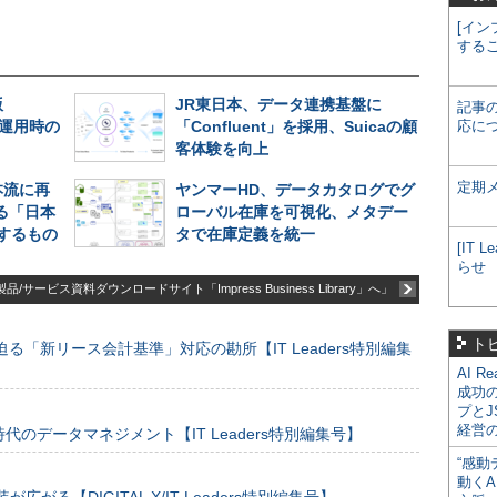
[イン
する
版
JR東日本、データ連携基盤に
記事
長期運用時の
「Confluent」を採用、Suicaの顧
応に
客体験を向上
定期
本流に再
ヤンマーHD、データカタログでグ
る「日本
ローバル在庫を可視化、メタデー
するもの
タで在庫定義を統一
[IT
らせ
品/サービス資料ダウンロードサイト「Impress Business Library」へ」
ト
る「新リース会計基準」対応の勘所【IT Leaders特別編集
AI R
成功
プとJ
経営
のデータマネジメント【IT Leaders特別編集号】
“感動
動くA