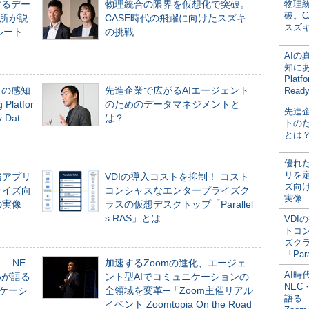
するデー
物理統合の限界を仮想化で突破。
物理
破。C
所が説
CASE時代の飛躍に向けたスズキ
スズ
ルート
の挑戦
AI
知にある
Plat
」の感知
先進企業で広がるAIエージェント
Read
Platfor
のためのデータマネジメントと
先進
Dat
は？
トの
とは
優れ
リを
務アプリ
VDIの導入コストを抑制！ コスト
ズ向
ライズ向
コンシャスなエンタープライズク
実像
の実像
ラスの仮想デスクトップ「Parallel
s RAS」とは
VDI
トコ
ズク
「Par
──NE
加速するZoomの進化、エージェ
AI時
NAが語る
ント型AIでコミュニケーションの
NEC・
ニケーシ
全領域を変革─「Zoom主催リアル
語る
イベント Zoomtopia On the Road