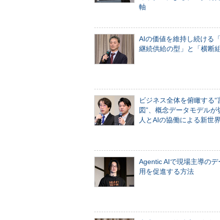
軸
AIの価値を維持し続ける
継続供給の型」と「横断
ビジネス全体を俯瞰する“
図”、概念データモデルが
人とAIの協働による新世
Agentic AIで現場主導の
用を促進する方法