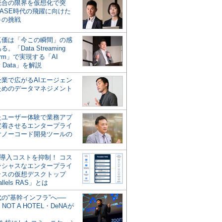
統合の限界を仮想化で突
ASE時代の飛躍に向けた
キの挑戦
の真価は「今この瞬間」の感
。「Data Streaming
form」で実現する「AI
y Data」を解説
企業で広がるAIエージェン
ためのデータマネジメント
？
たユーザー体験で業務アプ
定着させるエンタープライ
けノーコード開発ツールの
の導入コストを抑制！ コス
ンシャスなエンタープライ
ラスの仮想デスクトップ
allels RAS」とは
代の“基幹インフラ”へ──
NOT A HOTEL・DeNAが