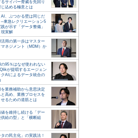
するサイバー脅威を先回り
封じ込める極意とは
とAI、ぶつかる壁は同じだ
」─東急レクリエーション5
実践が示す「データ整備」
う現実解
AI活用の第一歩はマスター
タマネジメント（MDM）か
Iの95％はなぜ使われない
Qlikが提唱するエージェン
ックAIによるデータ統合の
軸
活用を業務補助から意思決定
へと高め、業務プロセスを
させるための道筋とは
の価値を維持し続ける「デー
続供給の型」と「横断組
ータの民主化」の実践法！