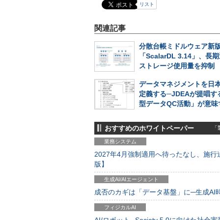
リスト
関連記事
分散台帳ミドルウェア新
「ScalarDL 3.14」、
ストレージ使用量を抑制
データマネジメントを日
定義する─JDEAが提唱す
型データQC活動」が意味
おすすめのホワイトペーパー
「製
業務システム
2027年4月強制適用へ待ったなし、施行迫
版】
生成AI/AIエージェント
成否のカギは「データ基盤」に─生成AI時代
フィジカルAI