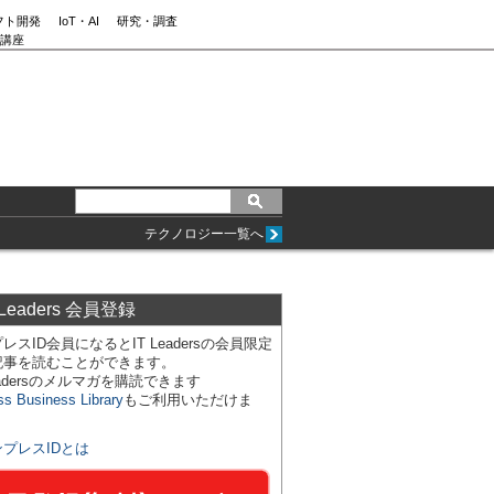
フト開発
IoT・AI
研究・調査
講座
テクノロジー一覧へ
 Leaders 会員登録
レスID会員になるとIT Leadersの会員限定
記事を読むことができます。
Leadersのメルマガを購読できます
ss Business Library
もご利用いただけま
ンプレスIDとは