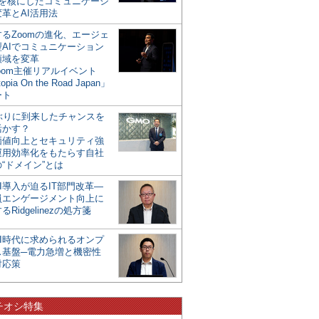
mを核にしたコミュニケーシ
革とAI活用法
るZoomの進化、エージェ
型AIでコミュニケーション
領域を変革
oom主催リアルイベント
opia On the Road Japan」
ート
年ぶりに到来したチャンスを
活かす？
価値向上とセキュリティ強
運用効率化をもたらす自社
“ドメイン”とは
I導入が迫るIT部門改革―
員エンゲージメント向上に
るRidgelinezの処方箋
AI時代に求められるオンプ
ス基盤─電力急増と機密性
対応策
チオシ特集