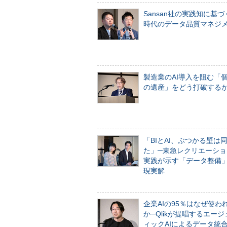
Sansan社の実践知に基づ
時代のデータ品質マネジ
製造業のAI導入を阻む「
の遺産」をどう打破する
「BIとAI、ぶつかる壁は
た」─東急レクリエーショ
実践が示す「データ整備
現実解
企業AIの95％はなぜ使わ
か─Qlikが提唱するエー
ィックAIによるデータ統