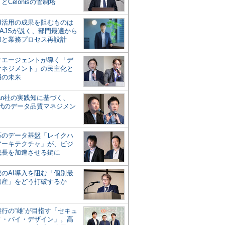
とCelonisの管制塔
AI活用の成果を阻むものは
AJSが説く、部門最適から
却と業務プロセス再設計
タエージェントが導く「デ
マネジメント」の民主化と
用の未来
san社の実践知に基づく、
時代のデータ品質マネジメン
対応のデータ基盤「レイクハ
アーキテクチャ」が、ビジ
成長を加速させる鍵に
業のAI導入を阻む「個別最
遺産」をどう打破するか
行の“雄”が目指す「セキュ
ィ・バイ・デザイン」。高