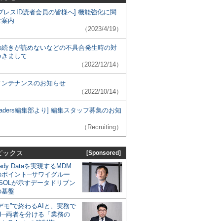
プレスID読者会員の皆様へ] 機能強化に関
ご案内
（2023/4/19）
の続きが読めないなどの不具合発生時の対
つきまして
（2022/12/14）
メンテナンスのお知らせ
（2022/10/14）
 Leaders編集部より] 編集スタッフ募集のお知
（Recruiting）
ピックス
[Sponsored]
eady Dataを実現するMDM
のポイント─サワイグルー
SOLが示すデータドリブン
の基盤
デモ”で終わるAIと、実務で
I─両者を分ける「業務の