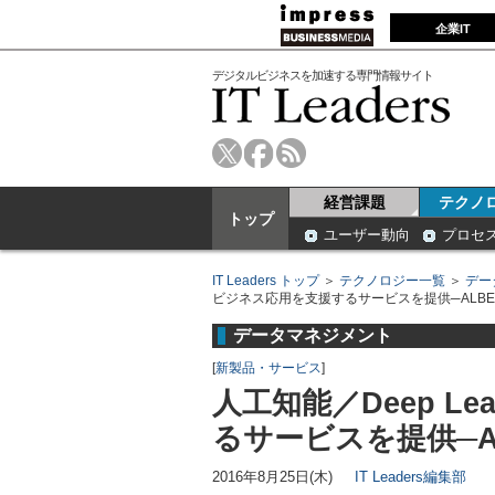
企業IT
デジタルビジネスを加速する専門情報サイト
経営課題
テクノ
トップ
ユーザー動向
プロセ
IT Leaders トップ
＞
テクノロジー一覧
＞
デー
ビジネス応用を支援するサービスを提供─ALBE
データマネジメント
[
新製品・サービス
]
人工知能／Deep L
るサービスを提供─A
2016年8月25日(木)
IT Leaders編集部