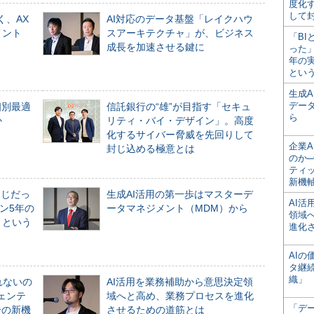
度化
して
く、AX
AI対応のデータ基盤「レイクハウ
メント
スアーキテクチャ」が、ビジネス
「BI
成長を加速させる鍵に
った
年の
とい
生成
デー
個別最適
信託銀行の“雄”が目指す「セキュ
ら
か
リティ・バイ・デザイン」。高度
化するサイバー脅威を先回りして
企業A
封じ込める極意とは
のか─
ティ
新機
同じだっ
生成AI活用の第一歩はマスターデ
AI
ン5年の
ータマネジメント（MDM）から
領域
」という
進化
AI
タ継
織」
れないの
AI活用を業務補助から意思決定領
ジェンテ
域へと高め、業務プロセスを進化
「デ
合の新機
させるための道筋とは