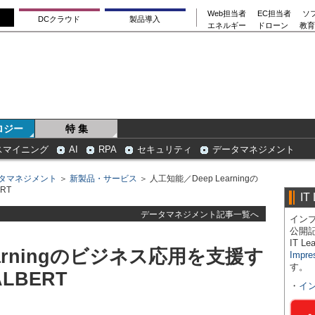
Web担当者
EC担当者
ソ
DCクラウド
製品導入
エネルギー
ドローン
教育
ロジー
特 集
スマイニング
AI
RPA
セキュリティ
データマネジメント
タマネジメント
＞
新製品・サービス
＞ 人工知能／Deep Learningの
RT
IT
データマネジメント記事一覧へ
インプ
公開
IT 
earningのビジネス応用を支援す
Impre
す。
LBERT
・
イ