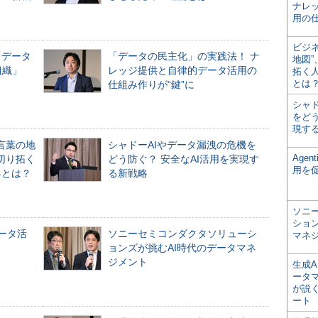
ナレ
用の仕
ビジ
「データ
「データの民主化」の実践法！ ナ
地図
組織」
レッジ提供と自律的データ活用の
拓く
とは
仕組み作りが“鍵”に
シャ
をどう
現す
言葉の地
シャドーAIやデータ漏洩の危機を
Age
切り拓く
どう防ぐ？ 安全なAI活用を実現す
用を
界とは？
る新戦略
ソニ
ショ
データ活
ソニーセミコンダクタソリューシ
マネ
ョンズが挑むAI時代のデータマネ
ジメント
生成
ータ
が説く
ート