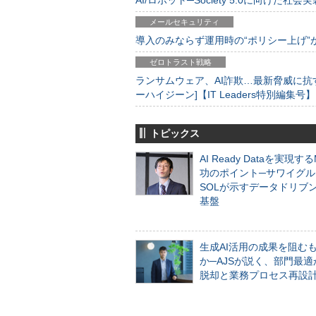
AI/ロボット─Society 5.0に向けた社会実
メールセキュリティ
導入のみならず運用時の“ポリシー上げ”が肝心
ゼロトラスト戦略
ランサムウェア、AI詐欺…最新脅威に抗
ーハイジーン]【IT Leaders特別編集号】
トピックス
AI Ready Dataを実現す
功のポイント─サワイグル
SOLが示すデータドリブ
基盤
生成AI活用の成果を阻む
か─AJSが説く、部門最適
脱却と業務プロセス再設