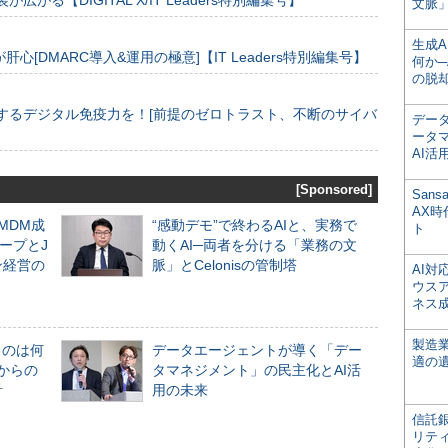
装が広がる【DIGITAL X/IT Leaders特別編集号】
文脈」
生成
[DMARC導入&運用の極意]【IT Leaders特別編集号】
何か─
の脱
するデジタル免疫力を！[前提のゼロトラスト、不断のサイバ
デー
ータ
AI活
[Sponsored]
San
AX
るMDM成
“感動デモ”で終わるAIと、実務で
ト
ープとJ
動くAI─両者を分ける「業務の文
ン経営の
脈」とCelonisの管制塔
AI
ウス
ネス
製造
ものは何
データエージェントが導く「デー
適の
からの
タマネジメント」の民主化とAI活
計
用の未来
信託銀
リテ