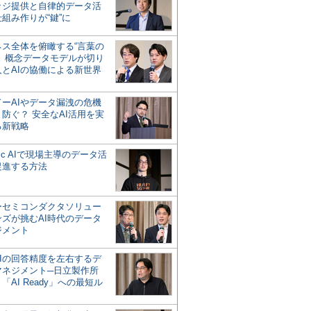
ッジ提供と自律的データ活
組み作りが“鍵”に
ネス全体を俯瞰する“言葉の
”、概念データモデルが切り
人とAIの協働による新世界
？
ドーAIやデータ漏洩の危機
防ぐ？ 安全なAI活用を実
る新戦略
ntic AIで現場主導のデータ活
促進する方法
ーセミコンダクタソリュー
ンズが挑むAI時代のデータ
ジメント
AIの回答精度を左右するデ
マネジメント─日立製作所
「AI Ready」への最短ル