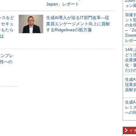
Zoo
Japan」レポート
ョン変
加速す
ンスをど
生成AI導入が迫るIT部門改革―従
ント
とセキュ
業員エンゲージメント向上に貢献
の全
をもたら
するRidgelinezの処方箋
─「Z
Zoomt
とは
レポ
14
どう
オンプレ
企業
性への
化・
だけの
生成A
従業
貢献す
生成
レミ
への
イ