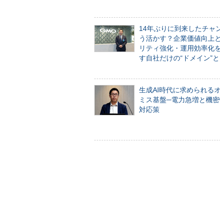
14年ぶりに到来したチャ
う活かす？企業価値向上
リティ強化・運用効率化
す自社だけの“ドメイン”
生成AI時代に求められる
ミス基盤─電力急増と機密
対応策