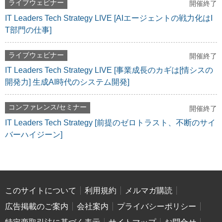
ライブウェビナー
開催終了
IT Leaders Tech Strategy LIVE [AIエージェントの戦力化はI
T部門の仕事]
ライブウェビナー
開催終了
IT Leaders Tech Strategy LIVE [事業成長のカギは[情シスの
開発力] 生成AI時代のシステム開発]
コンファレンス/セミナー
開催終了
IT Leaders Tech Strategy [前提のゼロトラスト、不断のサイ
バーハイジーン]
このサイトについて
利用規約
メルマガ購読
広告掲載のご案内
会社案内
プライバシーポリシー