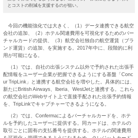
とコストの削減を支援するのが狙い。
今回の機能強化では大きく、（1）データ連携できる航空
会社の追加、（2）ホテル関連費用を可視化するためのバー
チャルカードの提供、（3）航空会社独自の航空運賃（ブラ
ンド運賃）の追加、を実施する。2017年中に、段階的に利
用が可能になる。
（1）では、自社の出張システム以外で予約された出張手
配情報をユーザー企業が把握できるようにする基盤「Conc
ur TripLink」と連携する航空会社を増やした。具体的には、
新たにBritish Airways、Iberia、WestJetと連携する。これら
の航空会社のWebサイト上で直接手配された出張予約情報
を、TripLinkでキャプチャーできるようになる。
（2）では、Confermaによるバーチャルカードを、ホテ
ルを予約したユーザーに提供する。同カードは、ホテルの
取引ごとに固有の支払番号を提供する。ホテルの関連費用
を可視化・管理できるようになるため、クレジットカード