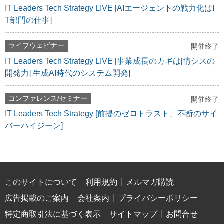
IT Leaders Tech Strategy LIVE [AIエージェントの戦力化はI
T部門の仕事]
ライブウェビナー
開催終了
IT Leaders Tech Strategy LIVE [事業成長のカギは[情シスの
開発力] 生成AI時代のシステム開発]
コンファレンス/セミナー
開催終了
IT Leaders Tech Strategy [前提のゼロトラスト、不断のサイ
バーハイジーン]
このサイトについて
利用規約
メルマガ購読
広告掲載のご案内
会社案内
プライバシーポリシー
特定商取引法に基づく表示
サイトマップ
お問合せ