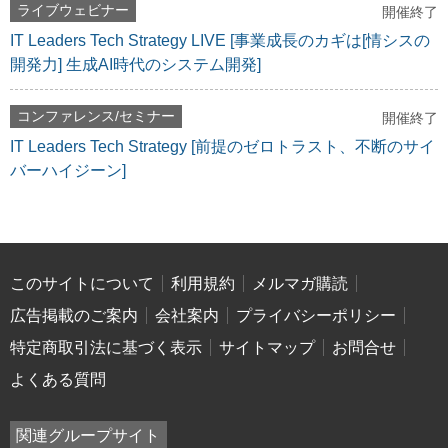
ライブウェビナー
開催終了
IT Leaders Tech Strategy LIVE [事業成長のカギは[情シスの
開発力] 生成AI時代のシステム開発]
コンファレンス/セミナー
開催終了
IT Leaders Tech Strategy [前提のゼロトラスト、不断のサイ
バーハイジーン]
このサイトについて
利用規約
メルマガ購読
広告掲載のご案内
会社案内
プライバシーポリシー
特定商取引法に基づく表示
サイトマップ
お問合せ
よくある質問
関連グループサイト