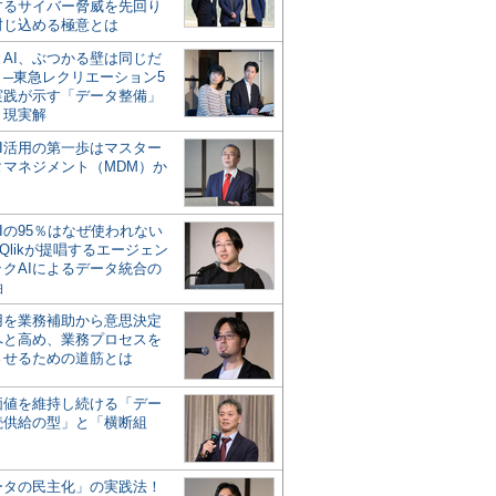
するサイバー脅威を先回り
封じ込める極意とは
とAI、ぶつかる壁は同じだ
」─東急レクリエーション5
実践が示す「データ整備」
う現実解
AI活用の第一歩はマスター
タマネジメント（MDM）か
Iの95％はなぜ使われない
Qlikが提唱するエージェン
ックAIによるデータ統合の
軸
活用を業務補助から意思決定
へと高め、業務プロセスを
させるための道筋とは
の価値を維持し続ける「デー
続供給の型」と「横断組
ータの民主化」の実践法！