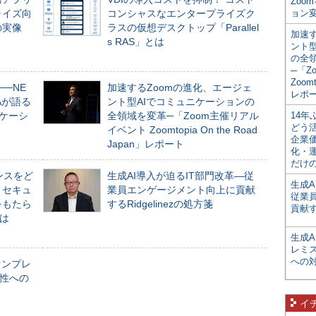
Zoo
ライズ向
コンシャスなエンタープライズク
ョン変
の実像
ラスの仮想デスクトップ「Parallel
加速す
s RAS」とは
ント
の全
─「Z
Zoomt
──NE
加速するZoomの進化、エージェ
レポ
NAが語る
ント型AIでコミュニケーションの
ニケーシ
全領域を変革─「Zoom主催リアル
14
どう
イベント Zoomtopia On the Road
企業
Japan」レポート
化・
だけの
ンスをど
生成AI導入が迫るIT部門改革―従
生成A
とセキュ
業員エンゲージメント向上に貢献
従業
をもたら
するRidgelinezの処方箋
貢献す
とは
生成
レミ
への
オンプレ
性への
イ