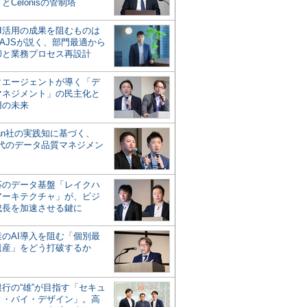
とCelonisの管制塔
AI活用の成果を阻むものは
AJSが説く、部門最適から
却と業務プロセス再設計
タエージェントが導く「デ
マネジメント」の民主化と
用の未来
san社の実践知に基づく、
時代のデータ品質マネジメン
対応のデータ基盤「レイクハ
アーキテクチャ」が、ビジ
成長を加速させる鍵に
業のAI導入を阻む「個別最
遺産」をどう打破するか
行の“雄”が目指す「セキュ
ィ・バイ・デザイン」。高