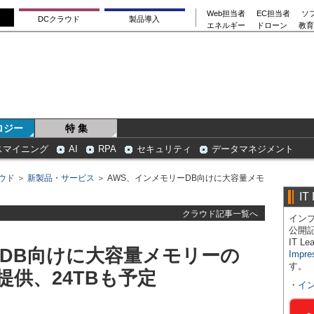
Web担当者
EC担当者
ソ
DCクラウド
製品導入
エネルギー
ドローン
教育
ロジー
特 集
スマイニング
AI
RPA
セキュリティ
データマネジメント
ウド
＞
新製品・サービス
＞ AWS、インメモリーDB向けに大容量メモ
IT
クラウド記事一覧へ
インプ
公開
IT 
ーDB向けに大容量メモリーの
Impre
す。
提供、24TBも予定
・
イ