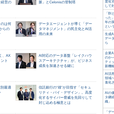
度化
ン経営の
脈」とCelonisの管制塔
して
「BI
った
年の
ものは何
データエージェントが導く「デー
とい
からの
タマネジメント」の民主化とAI活
計
用の未来
生成
デー
ら
企業A
く、AX
AI対応のデータ基盤「レイクハウ
のか─
メント
スアーキテクチャ」が、ビジネス
ティ
成長を加速させる鍵に
新機
AI
領域
進化
個別最適
信託銀行の“雄”が目指す「セキュ
か
リティ・バイ・デザイン」。高度
AI
タ継
化するサイバー脅威を先回りして
織」
封じ込める極意とは
「デ