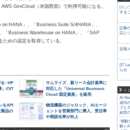
WS GovCloud（米国西部）で利用可能になる。
[イン
する
on HANA」、「Business Suite S/4HANA」、
記事
NA」、「Business Warehouse on HANA」、「SAP
応に
するための認定を取得している。
定期
[IT
らせ
を─HP
サムライズ、新リース会計基準に
」のIT
対応した「Universal Business
ト
Cloud 固定資産」を販売
AI R
成功
をAPI
物流機器のジャロック、AIエージ
プとJ
社製品の
ェントを営業部門に導入、受注率
経営
や商談化率が向上
“感動
動くA