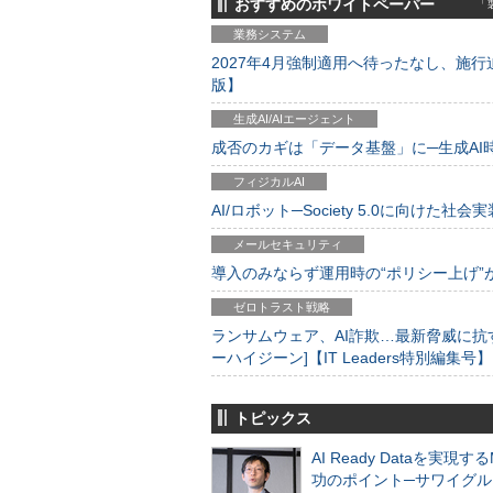
おすすめのホワイトペーパー
「製
業務システム
2027年4月強制適用へ待ったなし、施行迫
版】
生成AI/AIエージェント
成否のカギは「データ基盤」に─生成AI時代
フィジカルAI
AI/ロボット─Society 5.0に向けた社会実
メールセキュリティ
導入のみならず運用時の“ポリシー上げ”が肝心
ゼロトラスト戦略
ランサムウェア、AI詐欺…最新脅威に抗
ーハイジーン]【IT Leaders特別編集号】
トピックス
AI Ready Dataを実現す
功のポイント─サワイグル