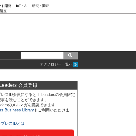
フト開発
IoT・AI
研究・調査
講座
テクノロジー一覧へ
 Leaders 会員登録
レスID会員になるとIT Leadersの会員限定
記事を読むことができます。
Leadersのメルマガを購読できます
ss Business Library
もご利用いただけま
ンプレスIDとは