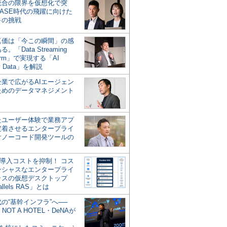
統合の限界を仮想化で突
ASE時代の飛躍に向けた
キの挑戦
の真価は「今この瞬間」の感
。「Data Streaming
form」で実現する「AI
y Data」を解説
企業で広がるAIエージェン
ためのデータマネジメント
？
たユーザー体験で業務アプ
定着させるエンタープライ
けノーコード開発ツールの
の導入コストを抑制！ コス
ンシャスなエンタープライ
ラスの仮想デスクトップ
allels RAS」とは
代の“基幹インフラ”へ──
NOT A HOTEL・DeNAが