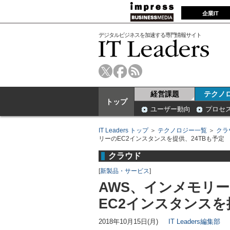
企業IT
デジタルビジネスを加速する専門情報サイト
経営課題
テクノ
トップ
ユーザー動向
プロセ
IT Leaders トップ
＞
テクノロジー一覧
＞
クラ
リーのEC2インスタンスを提供、24TBも予定
クラウド
[
新製品・サービス
]
AWS、インメモリ
EC2インスタンスを
2018年10月15日(月)
IT Leaders編集部