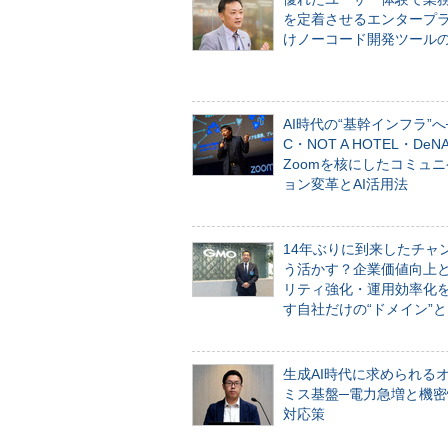
を定着させるエンタープ
けノーコード開発ツール
AI時代の“基幹インフラ”へ
C・NOT A HOTEL・De
Zoomを核にしたコミュ
ョン変革とAI活用法
14年ぶりに到来したチャ
う活かす？企業価値向上
リティ強化・運用効率化
す自社だけの“ドメイン”
生成AI時代に求められる
ミス基盤─電力急増と機密
対応策