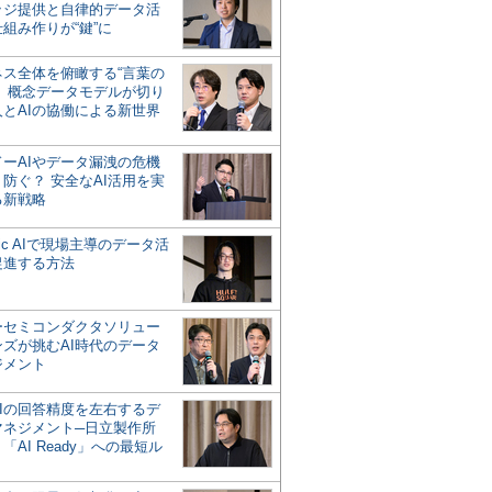
ッジ提供と自律的データ活
組み作りが“鍵”に
ネス全体を俯瞰する“言葉の
”、概念データモデルが切り
人とAIの協働による新世界
？
ドーAIやデータ漏洩の危機
防ぐ？ 安全なAI活用を実
る新戦略
ntic AIで現場主導のデータ活
促進する方法
ーセミコンダクタソリュー
ンズが挑むAI時代のデータ
ジメント
AIの回答精度を左右するデ
マネジメント─日立製作所
「AI Ready」への最短ル