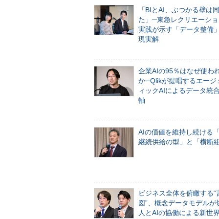
「BIとAI、ぶつかる壁は
た」─東急レクリエーショ
実践が示す「データ整備
現実解
企業AIの95％はなぜ使わ
か─Qlikが提唱するエー
ィックAIによるデータ統
軸
AIの価値を維持し続ける
継続供給の型」と「横断
ビジネス全体を俯瞰する“
図”、概念データモデルが
人とAIの協働による新世