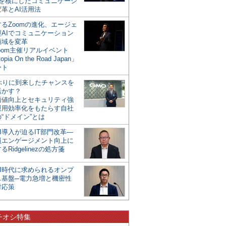
mを核にしたコミュニケーシ
革とAI活用法
るZoomの進化、エージェ
型AIでコミュニケーション
領域を変革
oom主催リアルイベント
opia On the Road Japan」
ート
年ぶりに到来したチャンスを
活かす？
価値向上とセキュリティ強
運用効率化をもたらす自社
“ドメイン”とは
I導入が迫るIT部門改革―
員エンゲージメント向上に
るRidgelinezの処方箋
AI時代に求められるオンプ
ス基盤─電力急増と機密性
対応策
チオシ特集