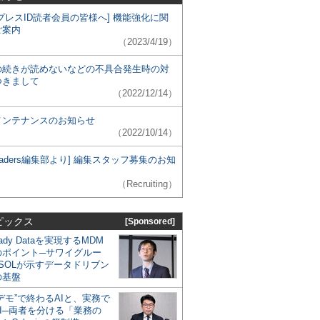
プレスID読者会員の皆様へ] 機能強化に関
ご案内
（2023/4/19）
の続きが読めないなどの不具合発生時の対
つきまして
（2022/12/14）
メンテナンスのお知らせ
（2022/10/14）
 Leaders編集部より] 編集スタッフ募集のお知
（Recruiting）
ピックス
[Sponsored]
eady Dataを実現するMDM
のポイント─サワイグルー
SOLが示すデータドリブン
の基盤
デモ”で終わるAIと、実務で
I─両者を分ける「業務の