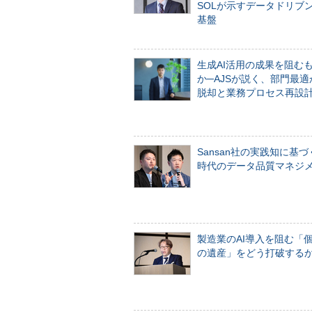
SOLが示すデータドリブ
基盤
生成AI活用の成果を阻む
か─AJSが説く、部門最適
脱却と業務プロセス再設
Sansan社の実践知に基づ
時代のデータ品質マネジ
製造業のAI導入を阻む「
の遺産」をどう打破する