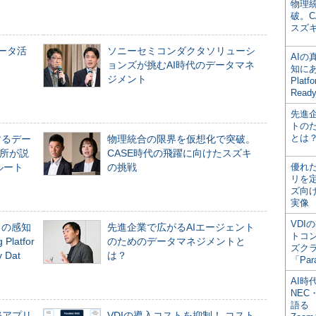
物理
破。C
スズ
データ活
ソニーセミコンダクタソリューシ
AI
ョンズが挑むAI時代のデータマネ
知にある
ジメント
Plat
Read
先進
トの
とは
するデー
物理統合の限界を仮想化で突破。
所が説
CASE時代の飛躍に向けたスズキ
ルート
の挑戦
優れ
リを
ズ向
実像
VDI
」の感知
先進企業で広がるAIエージェント
トコ
Platfor
のためのデータマネジメントと
ズク
Dat
は？
「Par
AI時
NEC・
語る
務アプリ
VDIの導入コストを抑制！ コスト