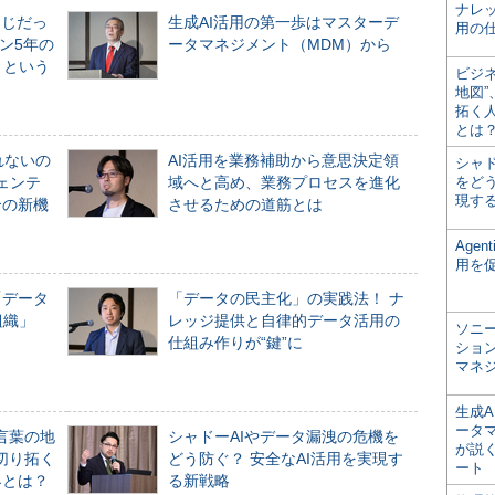
ナレ
同じだっ
生成AI活用の第一歩はマスターデ
用の仕
ン5年の
ータマネジメント（MDM）から
」という
ビジ
地図
拓く
とは
れないの
AI活用を業務補助から意思決定領
シャ
ジェンテ
域へと高め、業務プロセスを進化
をどう
現す
合の新機
させるための道筋とは
Age
用を
「データ
「データの民主化」の実践法！ ナ
組織」
レッジ提供と自律的データ活用の
ソニ
仕組み作りが“鍵”に
ショ
マネ
生成
ータ
言葉の地
シャドーAIやデータ漏洩の危機を
が説く
切り拓く
どう防ぐ？ 安全なAI活用を実現す
ート
界とは？
る新戦略