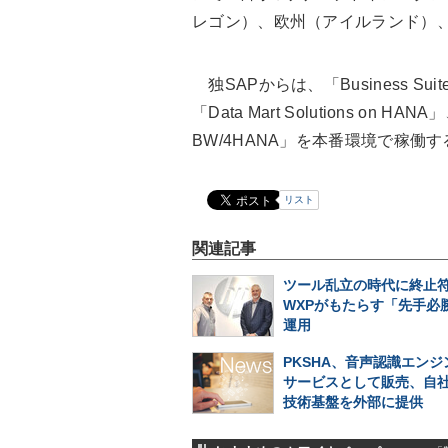
レゴン）、欧州（アイルランド）、A
独SAPからは、「Business Suite 
「Data Mart Solutions on HA
BW/4HANA」を本番環境で稼働
リスト
関連記事
ツール乱立の時代に終止符
WXPがもたらす「先手必勝
運用
PKSHA、音声認識エンジン
サービスとして販売、自
技術基盤を外部に提供