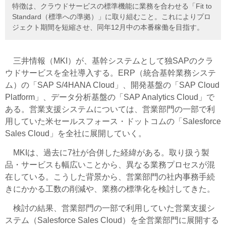
特徴は、クラウドサービスの標準機能に業務を合わせる「Fit to
Standard（標準への準拠）」に取り組むこと。これによりプロ
ジェクト期間を短縮させ、同年12月中の本番稼働を目指す。
三井情報（MKI）が、基幹システムとして独SAPのクラ
ウドサービスを全社導入する。ERP（統合基幹業務システ
ム）の「SAP S/4HANA Cloud」、開発基盤の「SAP Cloud
Platform」、データ分析基盤の「SAP Analytics Cloud」で
ある。営業支援システムについては、営業部門の一部で利
用していた米セールスフォース・ドットコムの「Salesforce
Sales Cloud」を全社に展開していく。
MKIは、過去に7社が合併した経緯がある。取り扱う製
品・サービスも幅広いことから、異なる業務プロセスが混
在している。こうした背景から、営業部門の社内事務手続
きにかかる工数の削減や、業務の標準化を検討してきた。
検討の結果、営業部門の一部で利用していた営業支援シ
ステム（Salesforce Sales Cloud）を全営業部門に展開する