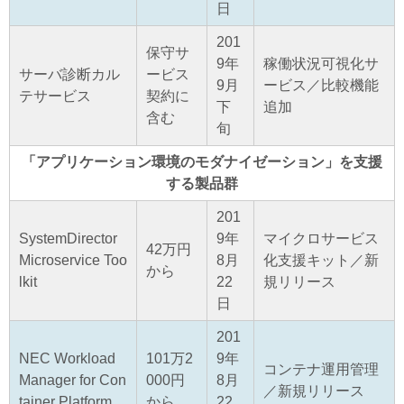
日
201
保守サ
9年
稼働状況可視化サ
サーバ診断カル
ービス
9月
ービス／比較機能
テサービス
契約に
下
追加
含む
旬
「アプリケーション環境のモダナイゼーション」を支援
する製品群
201
SystemDirector
9年
マイクロサービス
42万円
Microservice Too
8月
化支援キット／新
から
lkit
22
規リリース
日
201
NEC Workload
101万2
9年
コンテナ運用管理
Manager for Con
000円
8月
／新規リリース
tainer Platform
から
22