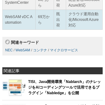
SystemCenter
ら
荷
Azure対応
既
クラウド運用自動
WebSAM vDC A
69万か
出
化/Microsoft Azure
utomation
ら
荷
対応
関連キーワード
NEC
/
WebSAM
/
コンテナ
/
マイクロサービス
関連記事
TISI、Java開発環境「Nablarch」のナレッ
ジをAIコーディングツールで活用できるプ
ラグイン「Nabledge」を公開