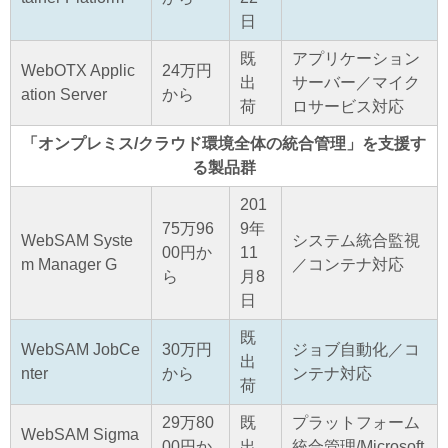
日
既
アプリケーション
WebOTX Applic
24万円
出
サーバー／マイク
ation Server
から
荷
ロサービス対応
「オンプレミス/クラウド環境全体の統合管理」を支援す
る製品群
201
75万96
9年
WebSAM Syste
システム統合監視
00円か
11
m Manager G
／コンテナ対応
ら
月8
日
既
WebSAM JobCe
30万円
ジョブ自動化／コ
出
nter
から
ンテナ対応
荷
29万80
既
プラットフォーム
WebSAM Sigma
00円か
出
統合管理/Microsoft