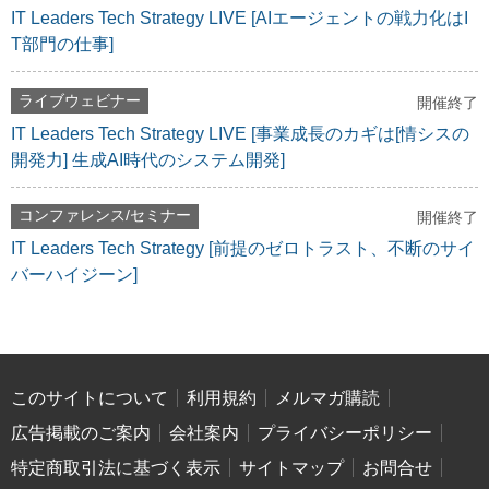
IT Leaders Tech Strategy LIVE [AIエージェントの戦力化はI
T部門の仕事]
ライブウェビナー
開催終了
IT Leaders Tech Strategy LIVE [事業成長のカギは[情シスの
開発力] 生成AI時代のシステム開発]
コンファレンス/セミナー
開催終了
IT Leaders Tech Strategy [前提のゼロトラスト、不断のサイ
バーハイジーン]
このサイトについて
利用規約
メルマガ購読
広告掲載のご案内
会社案内
プライバシーポリシー
特定商取引法に基づく表示
サイトマップ
お問合せ