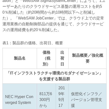
ation」と「WebSAM SigmaSystemCenter」によって、1ユ
ーザーあたりのクラウドサービス基盤の運用コストを約5
0％削減した（約20時間から約10時間以下へと削減し
た）。「WebSAM JobCenter」では、クラウド上での定常
運用業務の自動制御部品の提供を通じて、クラウドサービ
スの運用経費を約20％削減した。
表1：製品群の価格、出荷日、概要
価格
出
製品概要／強化概
製品名
（税
荷
要
別）
日
「ITインフラストラクチャ環境のモダナイゼーション」
を支援する製品群
201
811万6
9年
仮想化インフラ／
NEC Hyper Con
300円
9月
バージョン管理支
verged System
から
17
援