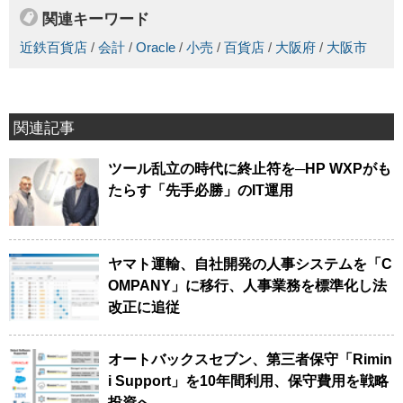
関連キーワード
近鉄百貨店
/
会計
/
Oracle
/
小売
/
百貨店
/
大阪府
/
大阪市
関連記事
ツール乱立の時代に終止符を─HP WXPがも
たらす「先手必勝」のIT運用
ヤマト運輸、自社開発の人事システムを「C
OMPANY」に移行、人事業務を標準化し法
改正に追従
オートバックスセブン、第三者保守「Rimin
i Support」を10年間利用、保守費用を戦略
投資へ