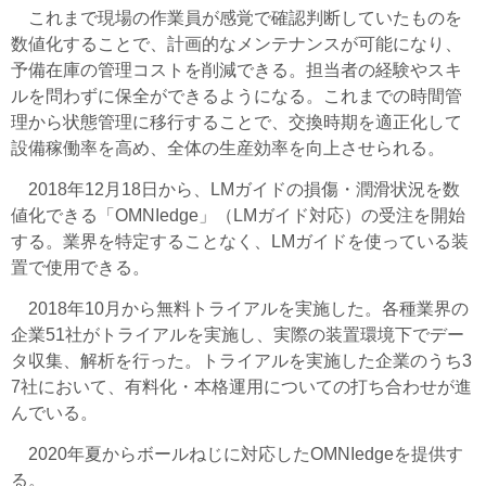
これまで現場の作業員が感覚で確認判断していたものを
数値化することで、計画的なメンテナンスが可能になり、
予備在庫の管理コストを削減できる。担当者の経験やスキ
ルを問わずに保全ができるようになる。これまでの時間管
理から状態管理に移行することで、交換時期を適正化して
設備稼働率を高め、全体の生産効率を向上させられる。
2018年12月18日から、LMガイドの損傷・潤滑状況を数
値化できる「OMNIedge」（LMガイド対応）の受注を開始
する。業界を特定することなく、LMガイドを使っている装
置で使用できる。
2018年10月から無
料
トライアルを実施した。各種業界の
企業51社がトライアルを実施し、実際の装置環境下でデー
タ収集、解析を行った。トライアルを実施した企業のうち3
7社において、有料化・本格運用についての打ち合わせが進
んでいる。
2020年夏からボールねじに対応したOMNIedgeを提供す
る。