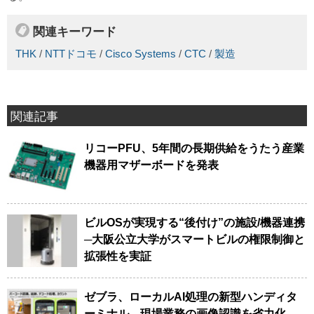
関連キーワード
THK
/
NTTドコモ
/
Cisco Systems
/
CTC
/
製造
関連記事
リコーPFU、5年間の長期供給をうたう産業
機器用マザーボードを発表
ビルOSが実現する“後付け”の施設/機器連携
─大阪公立大学がスマートビルの権限制御と
拡張性を実証
ゼブラ、ローカルAI処理の新型ハンディタ
ーミナル、現場業務の画像認識を省力化