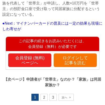
族を代表して「世帯主」が申請し、人数×10万円を「世帯
主」の預貯金口座で受け取って同居家族に分配するという
設定になっている。
●Next：マイナンバーカードの普及には一定の効果も現場に
しわ寄せが
この記事の続きをお読みいただくには、
会員登録（無料）が必要です
会員登録 (無料)
ログインして
ページへ
記事を読む
【次ページ】
申請者が「世帯主」なのか？「家族」は同居
家族か？
1
2
3
次へ
>