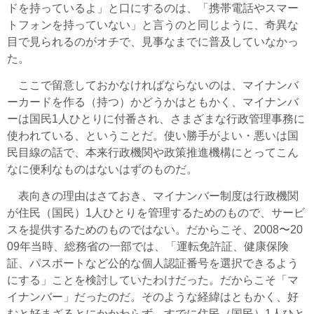
ドを持っているよ」と口にするのは、「携帯電話やスマー
トフォンを持っていない」と言うのと同じように、奇異な
目で見られるのがオチで、見事なまでに普及していなかっ
た。
ここで留意しておかなければならないのは、マイナンバ
ーカードを作る（持つ）かどうかはともかく、マイナンバ
ーは国民1人ひとりに付番され、さまざまな行政管理事務に
使われている、ということだ。使い勝手がよい・悪いは国
民目線の話で、本来行政機関や政策推進機構にとってこん
なに便利なものはないはずのものだ。
表向きの理由はさておき、マイナンバー制度は行政機関
が住民（国民）1人ひとりを管理するためのもので、サービ
スを提供するためのものではない。だからこそ、2008〜20
09年当時、総務省の一部では、「運転免許証、健康保険
証、パスポートなど公的な個人認証番号を選択できるよう
にする」ことを検討していたわけだった。だからこそ「マ
イナンバー」だったのだ。そのような経緯はともかく、好
むと好まざるとにかかわらず、すでに住民（国民）1人ひと