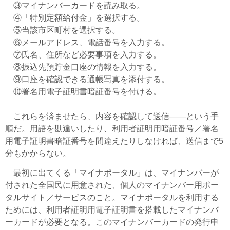
③マイナンバーカードを読み取る。
④「特別定額給付金」を選択する。
⑤当該市区町村を選択する。
⑥メールアドレス、電話番号を入力する。
⑦氏名、住所など必要事項を入力する。
⑧振込先預貯金口座の情報を入力する。
⑨口座を確認できる通帳写真を添付する。
⑩署名用電子証明書暗証番号を付ける。
これらを済ませたら、内容を確認して送信――という手
順だ。用語を勘違いしたり、利用者証明用暗証番号／署名
用電子証明書暗証番号を間違えたりしなければ、送信まで5
分もかからない。
最初に出てくる「マイナポータル」は、マイナンバーが
付された全国民に用意された、個人のマイナンバー用ポー
タルサイト／サービスのこと。マイナポータルを利用する
ためには、利用者証明用電子証明書を搭載したマイナンバ
ーカードが必要となる。このマイナンバーカードの発行申