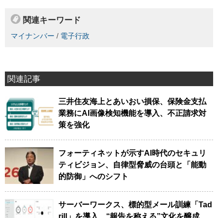
関連キーワード
マイナンバー
/
電子行政
関連記事
三井住友海上とあいおい損保、保険金支払
業務にAI画像検知機能を導入、不正請求対
策を強化
フォーティネットが示すAI時代のセキュリ
ティビジョン、自律型脅威の台頭と「能動
的防御」へのシフト
サーバーワークス、標的型メール訓練「Tad
rill」を導入、“報告を称える”文化を醸成