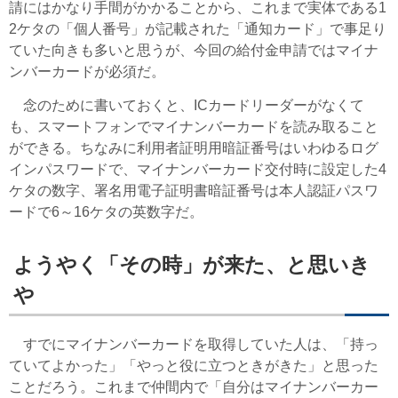
請にはかなり手間がかかることから、これまで実体である
1
2ケタの「個人番号」が記載された「通知カード」で事足り
ていた向きも多いと思うが、
今回の給付金申請ではマイナ
ンバーカードが必須だ。
念のために書いておくと、ICカードリーダーがなくて
も、スマートフォンでマイナンバーカードを読み取ること
ができる。ちなみに利用者証明用暗証番号はいわゆるログ
インパスワードで、マイナンバーカード交付時に設定した4
ケタの数字、署名用電子証明書暗証番号は本人認証パスワ
ードで6～16ケタの英数字だ。
ようやく「その時」が来た、と思いき
や
すでにマイナンバーカードを取得していた人は、「持っ
ていてよかった」「やっと役に立つときがきた」と思った
ことだろう。これまで仲間内で「自分はマイナンバーカー