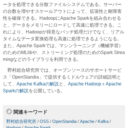
ータを処理できる分散ファイルシステムである。サーバー
の台数を増やすスケールアウトによって、拡張性と耐障害
性を確保できる。HadoopにApache Sparkを組み合わせる
と、データをメモリーにロードして高速に処理できる。こ
れにより、Hadoopが得意なバッチ処理だけでなく、リアル
タイムなデータ変換処理も高速に処理できるようになる。
また、Apache Sparkでは、マシンラーニング（機械学習）
のためのMLlibや、ストリーミング処理のためのSpark Strea
mingなどのライブラリを利用できる。
野村総合研究所では、オープンソースのサポートサービ
ス「OpenStandia」で提供するミドルウェアの詳細説明と
して、
Apache Kafkaの解説
と、
Apache Hadoop＋Apache
Sparkの解説
を公開している。
関連キーワード
野村総合研究所
/
OSS
/
OpenStandia
/
Apache
/
Kafka
/
Hadoop
/
Apache Spark