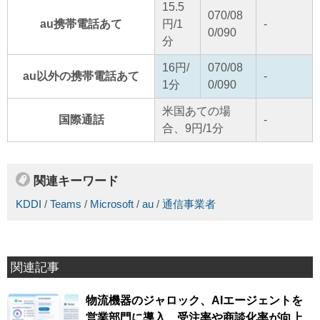
15.5
070/08
au携帯電話あて
円/1
-
0/090
分
16円/
070/08
au以外の携帯電話あて
-
1分
0/090
米国あての場
国際通話
-
合、9円/1分
関連キーワード
KDDI
/
Teams
/
Microsoft
/
au
/
通信事業者
関連記事
物流機器のジャロック、AIエージェントを
営業部門に導入、受注率や商談化率が向上