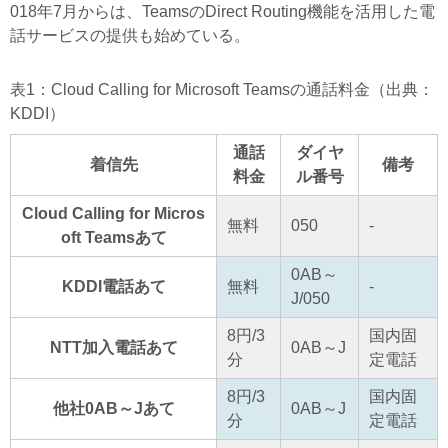
018年7月からは、TeamsのDirect Routing機能を活用した電
話サービスの提供も始めている。
表1：Cloud Calling for Microsoft Teamsの通話料金（出典：
KDDI）
通話
ダイヤ
着信先
備考
料金
ル番号
Cloud Calling for Micros
無料
050
-
oft Teamsあて
0AB～
KDDI電話あて
無料
-
J/050
8円/3
国内固
NTT加入電話あて
0AB～J
分
定電話
8円/3
国内固
他社0AB～Jあて
0AB～J
分
定電話