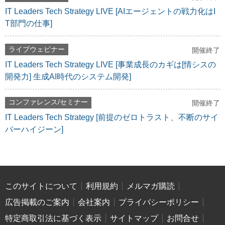
IT Leaders Tech Strategy LIVE [AIエージェントの戦力化はI
T部門の仕事]
ライブウェビナー
開催終了
IT Leaders Tech Strategy LIVE [事業成長のカギは[情シスの
開発力] 生成AI時代のシステム開発]
コンファレンス/セミナー
開催終了
IT Leaders Tech Strategy [前提のゼロトラスト、不断のサイ
バーハイジーン]
このサイトについて
利用規約
メルマガ購読
広告掲載のご案内
会社案内
プライバシーポリシー
特定商取引法に基づく表示
サイトマップ
お問合せ