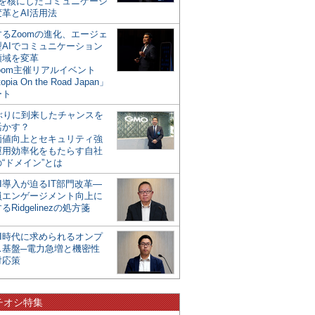
mを核にしたコミュニケーシ
革とAI活用法
るZoomの進化、エージェ
型AIでコミュニケーション
領域を変革
oom主催リアルイベント
opia On the Road Japan」
ート
年ぶりに到来したチャンスを
活かす？
価値向上とセキュリティ強
運用効率化をもたらす自社
“ドメイン”とは
I導入が迫るIT部門改革―
員エンゲージメント向上に
るRidgelinezの処方箋
AI時代に求められるオンプ
ス基盤─電力急増と機密性
対応策
チオシ特集