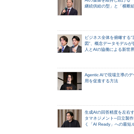
AIの価値を維持し続ける
継続供給の型」と「横断
ビジネス全体を俯瞰する“
図”、概念データモデルが
人とAIの協働による新世
Agentic AIで現場主導の
用を促進する方法
生成AIの回答精度を左右
タマネジメント─日立製作
く「AI Ready」への最短