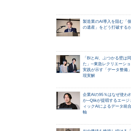
製造業のAI導入を阻む「
の遺産」をどう打破する
「BIとAI、ぶつかる壁は
た」─東急レクリエーショ
実践が示す「データ整備
現実解
企業AIの95％はなぜ使わ
か─Qlikが提唱するエー
ィックAIによるデータ統
軸