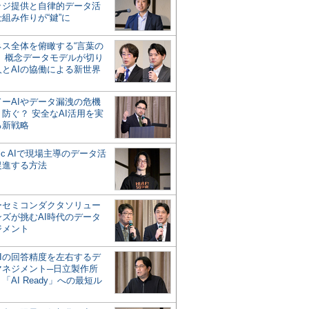
ッジ提供と自律的データ活
組み作りが“鍵”に
ネス全体を俯瞰する“言葉の
”、概念データモデルが切り
人とAIの協働による新世界
？
ドーAIやデータ漏洩の危機
防ぐ？ 安全なAI活用を実
る新戦略
ntic AIで現場主導のデータ活
促進する方法
ーセミコンダクタソリュー
ンズが挑むAI時代のデータ
ジメント
AIの回答精度を左右するデ
マネジメント─日立製作所
「AI Ready」への最短ル