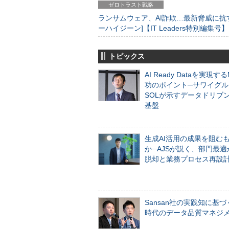
ゼロトラスト戦略
ランサムウェア、AI詐欺…最新脅威に抗
ーハイジーン]【IT Leaders特別編集号】
トピックス
AI Ready Dataを実現す
功のポイント─サワイグル
SOLが示すデータドリブ
基盤
生成AI活用の成果を阻む
か─AJSが説く、部門最適
脱却と業務プロセス再設
Sansan社の実践知に基づ
時代のデータ品質マネジ