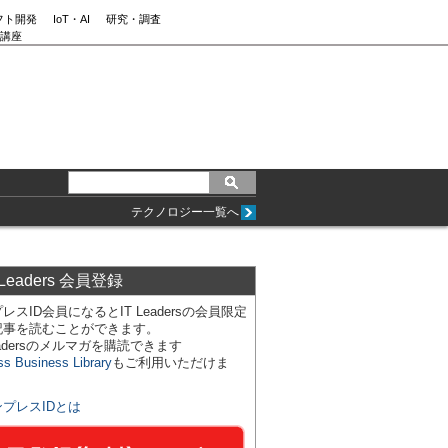
フト開発
IoT・AI
研究・調査
講座
テクノロジー一覧へ
 Leaders 会員登録
レスID会員になるとIT Leadersの会員限定
記事を読むことができます。
Leadersのメルマガを購読できます
ss Business Library
もご利用いただけま
ンプレスIDとは