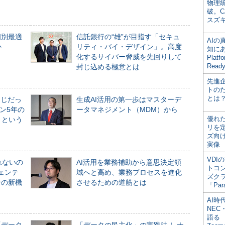
物理
破。C
スズ
個別最適
信託銀行の“雄”が目指す「セキュ
AI
か
リティ・バイ・デザイン」。高度
知にある
化するサイバー脅威を先回りして
Plat
Read
封じ込める極意とは
先進
トの
とは
同じだっ
生成AI活用の第一歩はマスターデ
ン5年の
ータマネジメント（MDM）から
優れ
」という
リを
ズ向
実像
VDI
れないの
AI活用を業務補助から意思決定領
トコ
ジェンテ
域へと高め、業務プロセスを進化
ズク
合の新機
させるための道筋とは
「Par
AI時
NEC・
語る