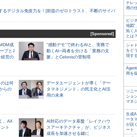
ナレ
用の仕
するデジタル免疫力を！[前提のゼロトラスト、不断のサイバ
ビジ
地図
拓く
[Sponsored]
とは
るMDM成
“感動デモ”で終わるAIと、実務で
シャ
をどう
ープとJ
動くAI─両者を分ける「業務の文
現す
ン経営の
脈」とCelonisの管制塔
Age
用を
ものは何
データエージェントが導く「デー
からの
タマネジメント」の民主化とAI活
ソニ
計
用の未来
ショ
マネ
生成
ータ
く、AX
AI対応のデータ基盤「レイクハウ
が説く
メント
スアーキテクチャ」が、ビジネス
ート
成長を加速させる鍵に