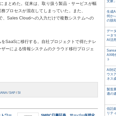
文脈」
oudにまとめた。従来は、取り扱う製品・サービスが幅
業務プロセスが混在してしまっていた。また、
生成
何か─
とで、Sales Cloudへの入力だけで複数システムへの
の脱
デー
ータ
AI活
をSaaSに移行する。自社プロジェクトで得たナレ
ーザーによる情報システムのクラウド移行プロジェ
San
AX
ト
AI
ウス
ネス
製造
HANA
/
SAP
/
SI
適の
信託銀
リテ
ットワー
SMBC日興証券、サーバー仮想化