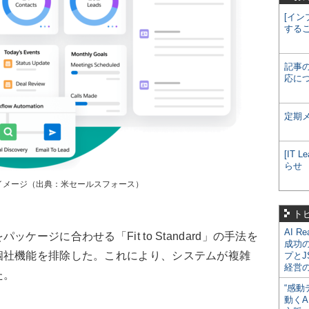
[イン
する
記事
応に
定期
[IT
らせ
d」の画面イメージ（出典：米セールスフォース）
ト
AI R
ージに合わせる「Fit to Standard」の手法を
成功
個社機能を排除した。これにより、システムが複雑
プとJ
経営
た。
“感動
動くA