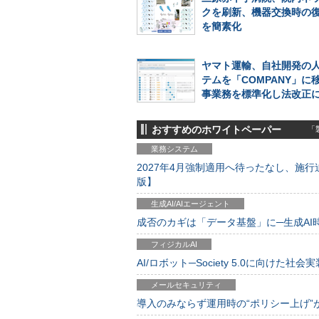
クを刷新、機器交換時の
を簡素化
ヤマト運輸、自社開発の
テムを「COMPANY」に
事業務を標準化し法改正
おすすめのホワイトペーパー
「製
業務システム
2027年4月強制適用へ待ったなし、施行迫
版】
生成AI/AIエージェント
成否のカギは「データ基盤」に─生成AI時代
フィジカルAI
AI/ロボット─Society 5.0に向けた社会実
メールセキュリティ
導入のみならず運用時の“ポリシー上げ”が肝心