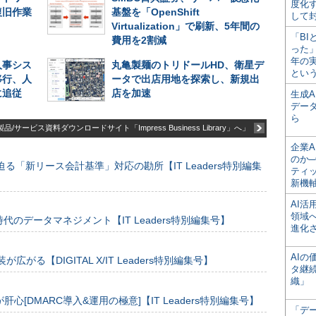
度化
復旧作業
基盤を「OpenShift
して
Virtualization」で刷新、5年間の
「BI
費用を2割減
った
年の
人事シス
丸亀製麺のトリドールHD、衛星デ
とい
移行、人
ータで出店用地を探索し、新規出
に追従
店を加速
生成
デー
ら
品/サービス資料ダウンロードサイト「Impress Business Library」へ」
企業A
のか─
る「新リース会計基準」対応の勘所【IT Leaders特別編集
ティ
新機
AI
領域
のデータマネジメント【IT Leaders特別編集号】
進化
AI
装が広がる【DIGITAL X/IT Leaders特別編集号】
タ継
織」
[DMARC導入&運用の極意]【IT Leaders特別編集号】
「デ