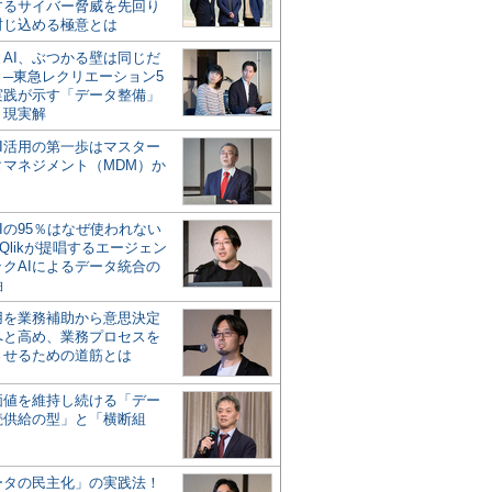
するサイバー脅威を先回り
封じ込める極意とは
とAI、ぶつかる壁は同じだ
」─東急レクリエーション5
実践が示す「データ整備」
う現実解
AI活用の第一歩はマスター
タマネジメント（MDM）か
Iの95％はなぜ使われない
Qlikが提唱するエージェン
ックAIによるデータ統合の
軸
活用を業務補助から意思決定
へと高め、業務プロセスを
させるための道筋とは
の価値を維持し続ける「デー
続供給の型」と「横断組
ータの民主化」の実践法！