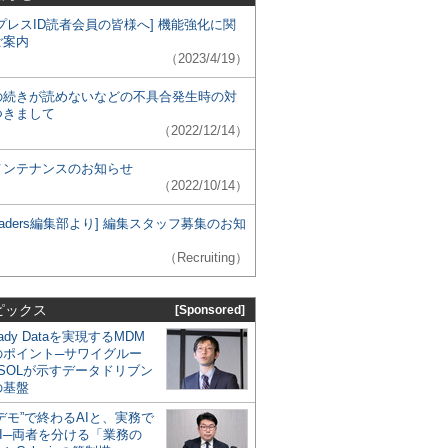
プレスID読者会員の皆様へ] 機能強化に関
ご案内
（2023/4/19）
の続きが読めないなどの不具合発生時の対
つきまして
（2022/12/14）
メンテナンスのお知らせ
（2022/10/14）
 Leaders編集部より] 編集スタッフ募集のお知
（Recruiting）
ピックス
[Sponsored]
eady Dataを実現するMDM
のポイント─サワイグルー
SOLが示すデータドリブン
の基盤
デモ”で終わるAIと、実務で
I─両者を分ける「業務の