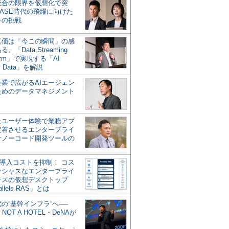
統合の限界を仮想化で突
ASE時代の飛躍に向けた
キの挑戦
の真価は「今この瞬間」の感
。「Data Streaming
form」で実現する「AI
y Data」を解説
企業で広がるAIエージェン
ためのデータマネジメント
？
たユーザー体験で業務アプ
定着させるエンタープライ
けノーコード開発ツールの
の導入コストを抑制！ コス
ンシャスなエンタープライ
ラスの仮想デスクトップ
allels RAS」とは
代の“基幹インフラ”へ──
NOT A HOTEL・DeNAが