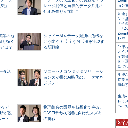
「データ
「データの民主化」の実践法！ ナ
Zoo
ョン変
組織」
レッジ提供と自律的データ活用の
仕組み作りが“鍵”に
加速す
ント
の全
─「Z
Zoomt
言葉の地
シャドーAIやデータ漏洩の危機を
レポ
切り拓く
どう防ぐ？ 安全なAI活用を実現す
14
界とは？
る新戦略
どう
企業
化・
だけの
データ活
ソニーセミコンダクタソリューシ
生成A
ョンズが挑むAI時代のデータマネ
従業
ジメント
貢献す
生成
レミ
への
するデー
物理統合の限界を仮想化で突破。
所が説
CASE時代の飛躍に向けたスズキ
ルート
の挑戦
イ