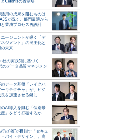
とCelonisの管制塔
AI活用の成果を阻むものは
AJSが説く、部門最適から
却と業務プロセス再設計
タエージェントが導く「デ
マネジメント」の民主化と
用の未来
san社の実践知に基づく、
時代のデータ品質マネジメン
対応のデータ基盤「レイクハ
アーキテクチャ」が、ビジ
成長を加速させる鍵に
業のAI導入を阻む「個別最
遺産」をどう打破するか
行の“雄”が目指す「セキュ
ィ・バイ・デザイン」。高