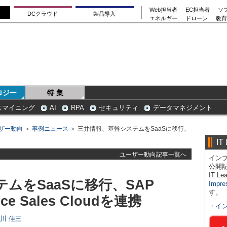
Web担当者
EC担当者
ソ
DCクラウド
製品導入
エネルギー
ドローン
教育
ロジー
特 集
スマイニング
AI
RPA
セキュリティ
データマネジメント
ザー動向
＞
事例ニュース
＞ 三井情報、基幹システムをSaaSに移行、
IT
ユーザー動向記事一覧へ
インプ
公開
IT 
ムをSaaSに移行、SAP
Impre
す。
rce Sales Cloudを連携
・
イ
日川 佳三