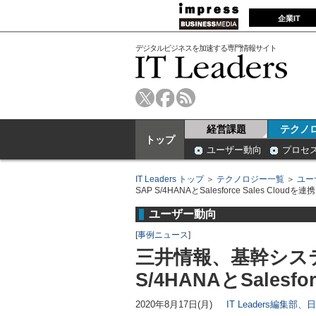
企業IT
デジタルビジネスを加速する専門情報サイト
経営課題
テクノ
トップ
ユーザー動向
プロセ
IT Leaders トップ
＞
テクノロジー一覧
＞
ユー
SAP S/4HANAとSalesforce Sales Cloudを連携
ユーザー動向
[
事例ニュース
]
三井情報、基幹システ
S/4HANAとSalesfo
2020年8月17日(月)
IT Leaders編集部、