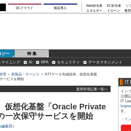
Web担当者
EC担当者
ソ
DCクラウド
製品導入
エネルギー
ドローン
教育
ロジー
特 集
スマイニング
AI
RPA
セキュリティ
データマネジメント
管理
＞
新製品・サービス
＞ NTTデータ先端技術、仮想化基盤
一次保守サービスを開始
IT
運用管理記事一覧へ
インプ
公開
IT 
想化基盤「Oracle Private
Impre
す。
nce」の一次保守サービスを開始
・
イ
ers編集部）