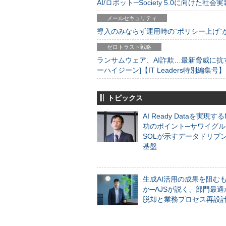
AI/ロボット─Society 5.0に向けた社会実
メールセキュリティ
導入のみならず運用時の“ポリシー上げ”が肝心
ゼロトラスト戦略
ランサムウェア、AI詐欺…最新脅威に抗
ーハイジーン]【IT Leaders特別編集号】
トピックス
AI Ready Dataを実現す
功のポイント─サワイグル
SOLが示すデータドリブ
基盤
生成AI活用の成果を阻む
か─AJSが説く、部門最適
脱却と業務プロセス再設