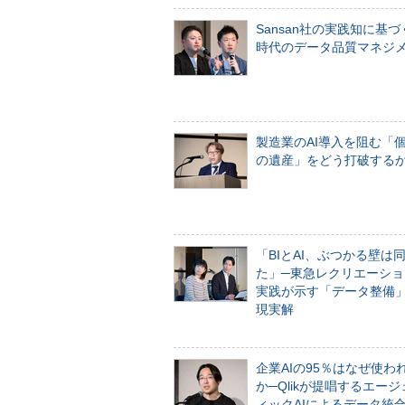
Sansan社の実践知に基づ
時代のデータ品質マネジ
製造業のAI導入を阻む「
の遺産」をどう打破する
「BIとAI、ぶつかる壁は
た」─東急レクリエーショ
実践が示す「データ整備
現実解
企業AIの95％はなぜ使わ
か─Qlikが提唱するエー
ィックAIによるデータ統