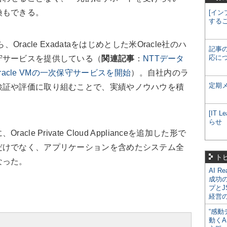
換もできる。
[イン
する
racle Exadataをはじめとした米Oracle社のハ
記事
応に
守サービスを提供している（
関連記事
：
NTTデータ
LとOracle VMの一次保守サービスを開始
）。自社内のラ
定期
検証や評価に取り組むことで、実績やノウハウを積
[IT
らせ
e Private Cloud Applianceを追加した形で
だけでなく、アプリケーションを含めたシステム全
ト
なった。
AI R
成功
プとJ
経営
“感動
動くA