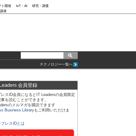
フト開発
IoT・AI
研究・調査
講座
テクノロジー一覧へ
 Leaders 会員登録
レスID会員になるとIT Leadersの会員限定
記事を読むことができます。
Leadersのメルマガを購読できます
ss Business Library
もご利用いただけま
ンプレスIDとは