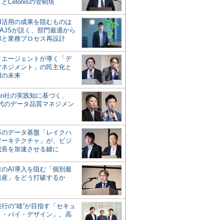
とCelonisの管制塔
AI活用の成果を阻むものは
AJSが説く、部門最適から
却と業務プロセス再設計
タエージェントが導く「デ
マネジメント」の民主化と
用の未来
san社の実践知に基づく、
時代のデータ品質マネジメン
対応のデータ基盤「レイクハ
アーキテクチャ」が、ビジ
成長を加速させる鍵に
業のAI導入を阻む「個別最
遺産」をどう打破するか
行の“雄”が目指す「セキュ
ィ・バイ・デザイン」。高