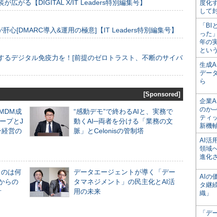
装が広がる【DIGITAL X/IT Leaders特別編集号】
度化
して
「BI
[DMARC導入&運用の極意]【IT Leaders特別編集号】
った
年の
とい
するデジタル免疫力を！[前提のゼロトラスト、不断のサイバ
生成
デー
ら
[Sponsored]
企業A
のか─
るMDM成
“感動デモ”で終わるAIと、実務で
ティ
ープとJ
動くAI─両者を分ける「業務の文
新機
ン経営の
脈」とCelonisの管制塔
AI
領域
進化
ものは何
データエージェントが導く「デー
AI
からの
タマネジメント」の民主化とAI活
タ継
計
用の未来
織」
「デ