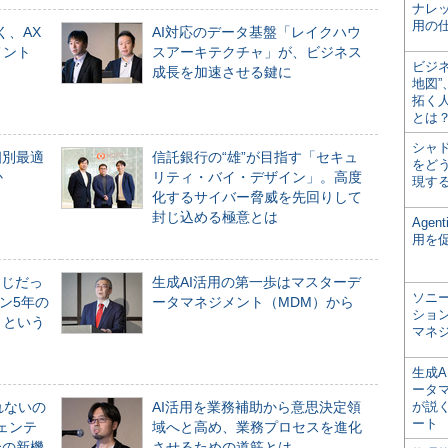
ナレ
用の仕
く、AX
AI対応のデータ基盤「レイクハウ
メント
スアーキテクチャ」が、ビジネス
ビジ
成長を加速させる鍵に
地図
拓く
とは
シャ
個別最適
信託銀行の“雄”が目指す「セキュ
をどう
か
リティ・バイ・デザイン」。高度
現す
化するサイバー脅威を先回りして
封じ込める極意とは
Age
用を
同じだっ
生成AI活用の第一歩はマスターデ
ソニ
ン5年の
ータマネジメント（MDM）から
ショ
」という
マネ
生成
ータ
れないの
AI活用を業務補助から意思決定領
が説く
ート
ジェンテ
域へと高め、業務プロセスを進化
合の新機
させるための道筋とは