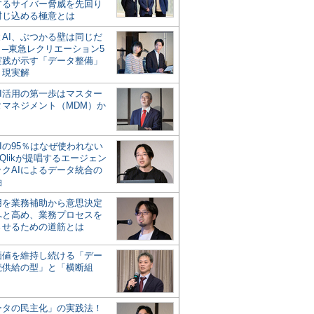
するサイバー脅威を先回り
封じ込める極意とは
とAI、ぶつかる壁は同じだ
」─東急レクリエーション5
実践が示す「データ整備」
う現実解
AI活用の第一歩はマスター
タマネジメント（MDM）か
Iの95％はなぜ使われない
Qlikが提唱するエージェン
ックAIによるデータ統合の
軸
活用を業務補助から意思決定
へと高め、業務プロセスを
させるための道筋とは
の価値を維持し続ける「デー
続供給の型」と「横断組
ータの民主化」の実践法！