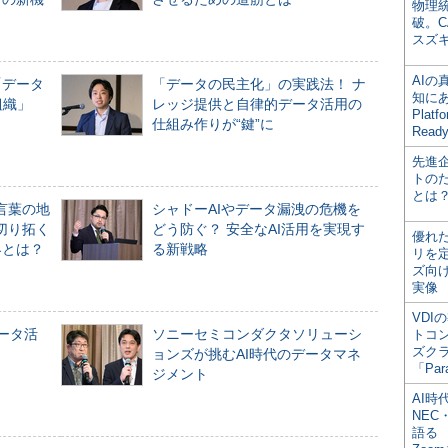
物理
破。C
スズ
AI
「データ
「データの民主化」の実践法！ ナ
知にある
組織」
レッジ提供と自律的データ活用の
Plat
仕組み作りが“鍵”に
Read
先進
トの
とは
言葉の地
シャドーAIやデータ漏洩の危機を
切り拓く
どう防ぐ？ 安全なAI活用を実現す
優れ
界とは？
る新戦略
リを
ズ向
実像
VDI
データ活
ソニーセミコンダクタソリューシ
トコ
ズク
ョンズが挑むAI時代のデータマネ
「Par
ジメント
AI時
NEC・
語る