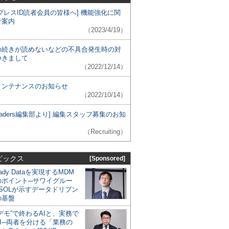
プレスID読者会員の皆様へ] 機能強化に関
ご案内
（2023/4/19）
の続きが読めないなどの不具合発生時の対
つきまして
（2022/12/14）
メンテナンスのお知らせ
（2022/10/14）
 Leaders編集部より] 編集スタッフ募集のお知
（Recruiting）
ピックス
[Sponsored]
eady Dataを実現するMDM
のポイント─サワイグルー
SOLが示すデータドリブン
の基盤
デモ”で終わるAIと、実務で
I─両者を分ける「業務の