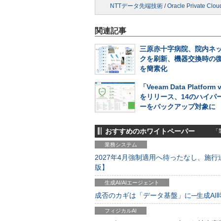
NTTデータ先端技術
/
Oracle Private Clou
関連記事
三原赤十字病院、院内ネ
クを刷新、機器交換時の
を簡素化
「Veeam Data Platform 
をリリース、14のハイパ
ーをバックアップ対象に
おすすめのホワイトペーパー
「製
業務システム
2027年4月強制適用へ待ったなし、施行迫
版】
生成AI/AIエージェント
成否のカギは「データ基盤」に─生成AI時代
フィジカルAI