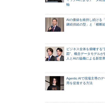
軸
AIの価値を維持し続ける
継続供給の型」と「横断
ビジネス全体を俯瞰する“
図”、概念データモデルが
人とAIの協働による新世
Agentic AIで現場主導の
用を促進する方法