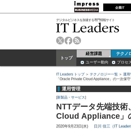
企業IT
デジタルビジネスを加速する専門情報サイト
経営課題
テクノ
トップ
ユーザー動向
プロセ
IT Leaders トップ
＞
テクノロジー一覧
＞
運用
「Oracle Private Cloud Appliance」の
運用管理
[
新製品・サービス
]
NTTデータ先端技術、仮
Cloud Applia
2020年9月23日(水)
日川 佳三（IT Lead