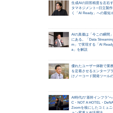
生成AIの回答精度を左右
タマネジメント─日立製作
く「AI Ready」への最短
AIの真価は「今この瞬間
にある。「Data Streaming 
m」で実現する「AI Ready 
a」を解説
優れたユーザー体験で業
を定着させるエンタープ
けノーコード開発ツール
AI時代の“基幹インフラ”へ
C・NOT A HOTEL・De
Zoomを核にしたコミュ
ョン変革とAI活用法