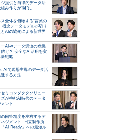
ッジ提供と自律的データ活
組み作りが“鍵”に
ネス全体を俯瞰する“言葉の
”、概念データモデルが切り
人とAIの協働による新世界
？
ドーAIやデータ漏洩の危機
防ぐ？ 安全なAI活用を実
る新戦略
ntic AIで現場主導のデータ活
促進する方法
ーセミコンダクタソリュー
ンズが挑むAI時代のデータ
ジメント
AIの回答精度を左右するデ
マネジメント─日立製作所
「AI Ready」への最短ル