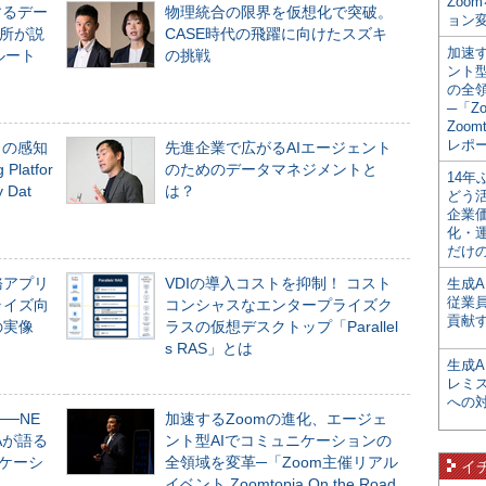
Zoo
するデー
物理統合の限界を仮想化で突破。
ョン変
所が説
CASE時代の飛躍に向けたスズキ
加速す
ルート
の挑戦
ント
の全
─「Z
Zoomt
レポ
」の感知
先進企業で広がるAIエージェント
Platfor
のためのデータマネジメントと
14
Dat
は？
どう
企業
化・
だけの
務アプリ
VDIの導入コストを抑制！ コスト
生成A
従業
ライズ向
コンシャスなエンタープライズク
貢献す
の実像
ラスの仮想デスクトップ「Parallel
s RAS」とは
生成
レミ
への
──NE
加速するZoomの進化、エージェ
NAが語る
ント型AIでコミュニケーションの
ニケーシ
全領域を変革─「Zoom主催リアル
イ
イベント Zoomtopia On the Road