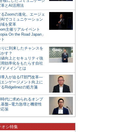
mを核にしたコミュニケーシ
革とAI活用法
るZoomの進化、エージェ
型AIでコミュニケーション
領域を変革
oom主催リアルイベント
opia On the Road Japan」
ート
年ぶりに到来したチャンスを
活かす？
価値向上とセキュリティ強
運用効率化をもたらす自社
“ドメイン”とは
I導入が迫るIT部門改革―
員エンゲージメント向上に
るRidgelinezの処方箋
AI時代に求められるオンプ
ス基盤─電力急増と機密性
対応策
チオシ特集