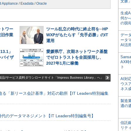
文脈」
d Appliance
/
Exadata
/
Oracle
生成
何か─
の脱
ットワー
ツール乱立の時代に終止符を─HP
復旧作業
WXPがもたらす「先手必勝」のIT
デー
ータ
運用
AI活
v13.1」
愛媛県庁、次期ネットワーク基盤
San
ーバイザ
でゼロトラストを全面採用し、
AX
2027年1月に稼働
ト
品/サービス資料ダウンロードサイト「Impress Business Library」へ」
AI
ウス
ネス
る「新リース会計基準」対応の勘所【IT Leaders特別編集
製造
適の
のデータマネジメント【IT Leaders特別編集号】
信託銀
リテ