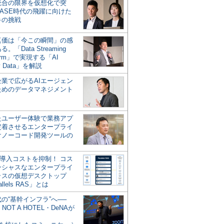
統合の限界を仮想化で突
ASE時代の飛躍に向けた
キの挑戦
の真価は「今この瞬間」の感
。「Data Streaming
form」で実現する「AI
y Data」を解説
企業で広がるAIエージェン
ためのデータマネジメント
？
たユーザー体験で業務アプ
定着させるエンタープライ
けノーコード開発ツールの
の導入コストを抑制！ コス
ンシャスなエンタープライ
ラスの仮想デスクトップ
allels RAS」とは
代の“基幹インフラ”へ──
NOT A HOTEL・DeNAが