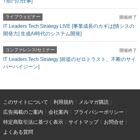
T部門の仕事]
ライブウェビナー
開催終了
IT Leaders Tech Strategy LIVE [事業成長のカギは[情シスの
開発力] 生成AI時代のシステム開発]
コンファレンス/セミナー
開催終了
IT Leaders Tech Strategy [前提のゼロトラスト、不断のサイ
バーハイジーン]
このサイトについて
利用規約
メルマガ購読
広告掲載のご案内
会社案内
プライバシーポリシー
特定商取引法に基づく表示
サイトマップ
お問合せ
よくある質問