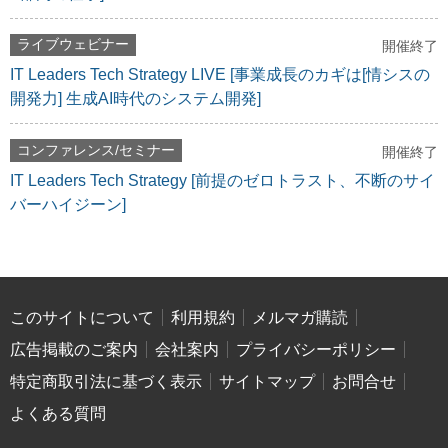
ライブウェビナー
開催終了
IT Leaders Tech Strategy LIVE [事業成長のカギは[情シスの
開発力] 生成AI時代のシステム開発]
コンファレンス/セミナー
開催終了
IT Leaders Tech Strategy [前提のゼロトラスト、不断のサイ
バーハイジーン]
このサイトについて
利用規約
メルマガ購読
広告掲載のご案内
会社案内
プライバシーポリシー
特定商取引法に基づく表示
サイトマップ
お問合せ
よくある質問