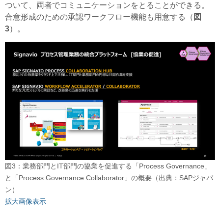
ついて、両者でコミュニケーションをとることができる。
合意形成のための承認ワークフロー機能も用意する（
図
3
）。
図3：業務部門とIT部門の協業を促進する「Process Governance」
と「Process Governance Collaborator」の概要（出典：SAPジャパ
ン）
拡大画像表示