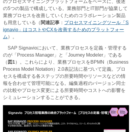
のプロセスマイニングプラットフォームをベースに、後述
の5つの製品で構成している。業務部門とIT部門が協業して
業務プロセスを改善していくためのコラボレーション製品
も用意している（
関連記事
：
プロセスマイニングツール「S
ignavio」はコストやCXを改善するためのプラットフォー
ム
）。
SAP Signavioにおいて、業務プロセスを定義・管理する
のが「Process Manager」と「Journey Modeler」である
（
図1
）。これらにより、業務プロセスをBPMN（
Business
Process Model Notation
）2.0表記法に基づいて定義。プロ
セスを構成する各ステップの所要時間やリソースなどの情
報を合わせて管理可能になる。編集過程のバージョン同士
の比較やプロセス変更による所要時間やコストへの影響を
シミュレーションすることができる。