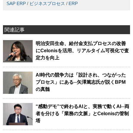
SAP ERP
/
ビジネスプロセス
/
ERP
関連記事
明治安田生命、給付金支払プロセスの改善
にCelonisを活用、リアルタイム可視化で査
定力を向上
AI時代の競争力は「設計され、つながった
プロセス」にある─矢澤篤志氏が説くBPM
の真髄
“感動デモ”で終わるAIと、実務で動くAI─両
者を分ける「業務の文脈」とCelonisの管制
塔