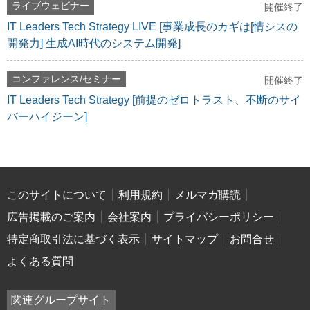
ライブウェビナー
開催終了
IT Leaders Tech Strategy LIVE [事業成長のカギは[情シスの
開発力] 生成AI時代のシステム開発]
コンファレンス/セミナー
開催終了
IT Leaders Tech Strategy [前提のゼロトラスト、不断のサイ
バーハイジーン]
このサイトについて
利用規約
メルマガ購読
広告掲載のご案内
会社案内
プライバシーポリシー
特定商取引法に基づく表示
サイトマップ
お問合せ
よくある質問
関連グループサイト