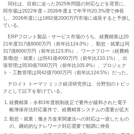
同社は、目前に迫った2025年問題の対応などを背景に、
同市場は2022年度～2026年度まで年平均20.3%増で伸長
し、2026年度には1892億2000万円市場に成長すると予測し
ている。
ERPフロント製品・サービス市場のうち、経費精算は20
21年度317億8000万円（前年比124.0%）、勤怠・就業は同
317億8000万円（前年比123.9%）、ワークフロー（経費精
算/勤怠・就業）は同41億4000万円（前年比110.1%）、出
張管理は同30億7000万円（前年比105.9%）、プロジェク
ト・工数管理は同42億7000万円（前年比124.5%）だった。
デロイト トーマツ ミック経済研究所は、分野別のトピッ
クとして以下を挙げている。
経費精算：令和3年度税制改正で要件が緩和された電子
帳簿保存法対応案件で、経費精算システムの需要が拡大
勤怠・就業：働き方改革関連法への対応は一巡したもの
の、継続的なテレワーク対応需要で順調に伸長