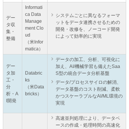
Informati
ca Data
システムごとに異なるフォーマ
デー
Manage
ットをデータ連携させるための
タ収
ment Clo
開発・改修を、ノーコード開発
集・
ud
によって効率的に実現
整備
（米Infor
matica）
データの加工、分析、可視化に
デー
加え、AI/機械学習も備えたSaa
タ加
Databric
S型の統合データ分析基盤
工・
ks
データ/プロセスサイロの解消、
分
（米Data
データ基盤のコスト削減、柔軟
析・A
bricks）
かつスケーラブルなAI/ML環境の
I開発
実現
高速並列処理により、データベ
ースの作成・処理時間の高速化