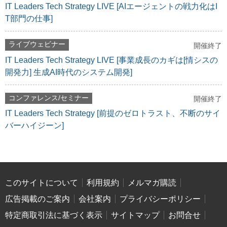
IT Leaders Tech Strategy LIVE [AIエージェントの戦力化はI
T部門の仕事]
ライブウェビナー
開催終了
IT Leaders Tech Strategy LIVE [事業成長のカギは[情シスの
開発力] 生成AI時代のシステム開発]
コンファレンス/セミナー
開催終了
IT Leaders Tech Strategy [前提のゼロトラスト、不断のサイ
バーハイジーン]
このサイトについて
利用規約
メルマガ購読
広告掲載のご案内
会社案内
プライバシーポリシー
特定商取引法に基づく表示
サイトマップ
お問合せ