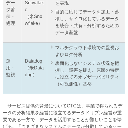
デー
Snowflak
を実現
タ蓄
e
目的に応じてデータを加工・蓄
積・
（米Sno
積し、サイロ化しているデータ
処理
wflake）
を統合・共有・分析するための
データ基盤
マルチクラウド環境での監視お
よびログ分析
運
Datadog
表面化しないシステム状況を把
用・
（米Data
握し、障害を捉え、原因の特定
監視
dog）
に役立てるオブザーバビリティ
（可観測性）基盤
サービス提供の背景についてCTCは、事業で得られるデ
ータの分析結果を経営に役立てるデータドリブン経営が重
要である一方で、データを活用することが難しいことを挙
げる。「さまざまなシステムにデータが分散しているケー