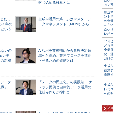
Zoo
封じ込める極意とは
ョン変
加速す
ント
同じだっ
生成AI活用の第一歩はマスターデ
の全
ン5年の
ータマネジメント（MDM）から
─「Z
」という
Zoomt
レポ
14
どう
企業
れないの
AI活用を業務補助から意思決定領
化・
ジェンテ
域へと高め、業務プロセスを進化
だけの
合の新機
させるための道筋とは
生成A
従業
貢献す
「データ
「データの民主化」の実践法！ ナ
生成
組織」
レッジ提供と自律的データ活用の
レミ
仕組み作りが“鍵”に
への
イ