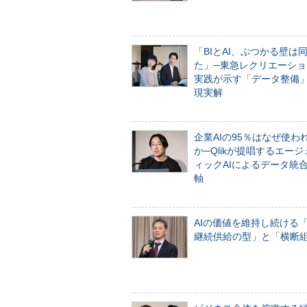
「BIとAI、ぶつかる壁は
た」─東急レクリエーショ
実践が示す「データ整備
現実解
企業AIの95％はなぜ使わ
か─Qlikが提唱するエー
ィックAIによるデータ統
軸
AIの価値を維持し続ける
継続供給の型」と「横断