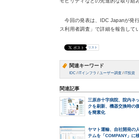
モビリティなどの先進的な取り組
今回の発表は、IDC Japanが発
ス利用者調査」で詳細を報告して
リスト
関連キーワード
IDC
/
ITインフラ
/
ユーザー調査
/
IT投資
関連記事
三原赤十字病院、院内ネ
クを刷新、機器交換時の
を簡素化
ヤマト運輸、自社開発の
テムを「COMPANY」に