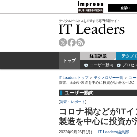
企業IT
デジタルビジネスを加速する専門情報サイト
経営課題
テクノ
トップ
ユーザー動向
プロセ
IT Leaders トップ
＞
テクノロジー一覧
＞
ユー
影響、金融や製造を中心に投資が活発化─IDC
ユーザー動向
[
調査・レポート
]
コロナ禍などがIT
製造を中心に投資が活
2022年9月26日(月)
IT Leaders編集部