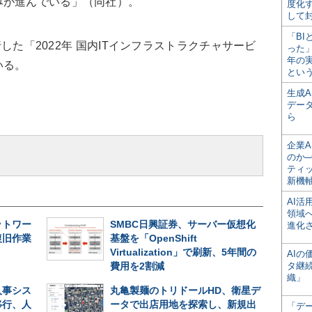
みが進んでいる」（同社）。
度化
して
「BI
行した「2022年 国内ITインフラストラクチャサービ
った
年の
いる。
とい
生成
デー
ら
企業A
のか─
ティ
新機
AI
領域
ットワー
SMBC日興証券、サーバー仮想化
進化
復旧作業
基盤を「OpenShift
Virtualization」で刷新、5年間の
AI
費用を2割減
タ継
織」
人事シス
丸亀製麺のトリドールHD、衛星デ
移行、人
ータで出店用地を探索し、新規出
「デ