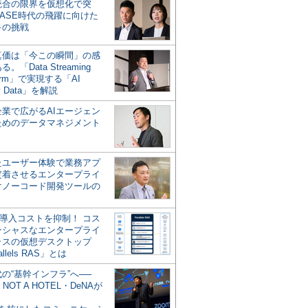
統合の限界を仮想化で突
ASE時代の飛躍に向けた
キの挑戦
の真価は「今この瞬間」の感
。「Data Streaming
form」で実現する「AI
y Data」を解説
企業で広がるAIエージェン
ためのデータマネジメント
？
たユーザー体験で業務アプ
定着させるエンタープライ
けノーコード開発ツールの
の導入コストを抑制！ コス
ンシャスなエンタープライ
ラスの仮想デスクトップ
allels RAS」とは
代の“基幹インフラ”へ──
NOT A HOTEL・DeNAが