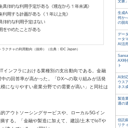
文脈」
生成
何か─
の脱
デー
ータ
AI活
ラクチャの利用動向（抜粋）（出典：IDC Japan）
San
AX
ト
ITインフラにおける業種別の支出動向である。金融
AI
討中の回答率が高かった。「DXへの取り組みが活発
ウス
規模になりやすい産業分野での需要が高い」と同社は
ネス
製造
適の
的アウトソーシングサービスや、ローカル5Gイン
信託銀
摘する。「金融や製造に加えて、建設/土木でIoTや
リテ