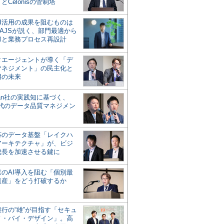
とCelonisの管制塔
AI活用の成果を阻むものは
AJSが説く、部門最適から
却と業務プロセス再設計
タエージェントが導く「デ
マネジメント」の民主化と
用の未来
san社の実践知に基づく、
時代のデータ品質マネジメン
対応のデータ基盤「レイクハ
アーキテクチャ」が、ビジ
成長を加速させる鍵に
業のAI導入を阻む「個別最
遺産」をどう打破するか
行の“雄”が目指す「セキュ
ィ・バイ・デザイン」。高