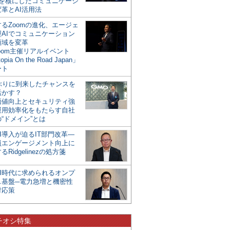
mを核にしたコミュニケーシ
革とAI活用法
るZoomの進化、エージェ
型AIでコミュニケーション
領域を変革
oom主催リアルイベント
opia On the Road Japan」
ート
年ぶりに到来したチャンスを
活かす？
価値向上とセキュリティ強
運用効率化をもたらす自社
“ドメイン”とは
I導入が迫るIT部門改革―
員エンゲージメント向上に
るRidgelinezの処方箋
AI時代に求められるオンプ
ス基盤─電力急増と機密性
対応策
チオシ特集