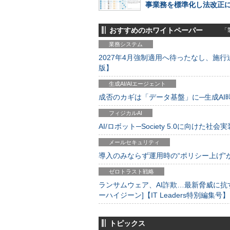
事業務を標準化し法改正
おすすめのホワイトペーパー
「製
業務システム
2027年4月強制適用へ待ったなし、施行迫
版】
生成AI/AIエージェント
成否のカギは「データ基盤」に─生成AI時代
フィジカルAI
AI/ロボット─Society 5.0に向けた社会実
メールセキュリティ
導入のみならず運用時の“ポリシー上げ”が肝心
ゼロトラスト戦略
ランサムウェア、AI詐欺…最新脅威に抗
ーハイジーン]【IT Leaders特別編集号】
トピックス