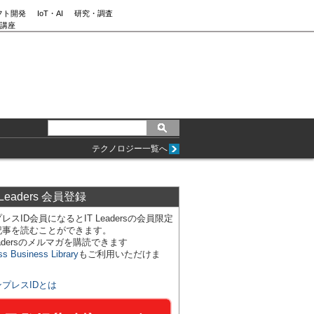
フト開発
IoT・AI
研究・調査
講座
テクノロジー一覧へ
 Leaders 会員登録
レスID会員になるとIT Leadersの会員限定
記事を読むことができます。
Leadersのメルマガを購読できます
ss Business Library
もご利用いただけま
ンプレスIDとは