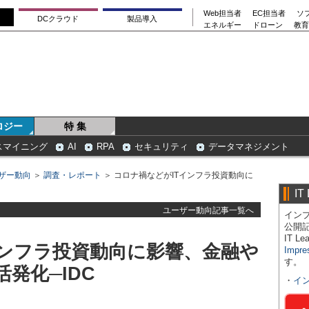
Web担当者
EC担当者
ソ
DCクラウド
製品導入
エネルギー
ドローン
教育
ロジー
特 集
スマイニング
AI
RPA
セキュリティ
データマネジメント
ザー動向
＞
調査・レポート
＞ コロナ禍などがITインフラ投資動向に
IT
ユーザー動向記事一覧へ
インプ
公開
IT 
インフラ投資動向に影響、金融や
Impre
す。
発化─IDC
・
イ