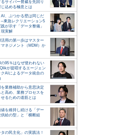
するサイバー脅威を先回り
封じ込める極意とは
とAI、ぶつかる壁は同じだ
」─東急レクリエーション5
実践が示す「データ整備」
う現実解
AI活用の第一歩はマスター
タマネジメント（MDM）か
Iの95％はなぜ使われない
Qlikが提唱するエージェン
ックAIによるデータ統合の
軸
活用を業務補助から意思決定
へと高め、業務プロセスを
させるための道筋とは
の価値を維持し続ける「デー
続供給の型」と「横断組
ータの民主化」の実践法！