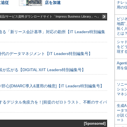
に追従
店を加速
ナレ
用の仕
品/サービス資料ダウンロードサイト「Impress Business Library」へ」
ビジ
地図
拓く
る「新リース会計基準」対応の勘所【IT Leaders特別編集
とは
シャ
をどう
現す
のデータマネジメント【IT Leaders特別編集号】
Age
用を
装が広がる【DIGITAL X/IT Leaders特別編集号】
ソニ
[DMARC導入&運用の極意]【IT Leaders特別編集号】
ショ
マネ
するデジタル免疫力を！[前提のゼロトラスト、不断のサイバ
生成
ータ
が説く
ート
[Sponsored]