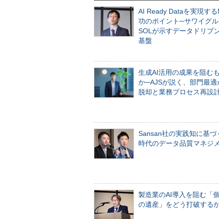
AI Ready Dataを実現す
功のポイント─サワイグル
SOLが示すデータドリブ
基盤
生成AI活用の成果を阻む
か─AJSが説く、部門最適
脱却と業務プロセス再設
Sansan社の実践知に基づ
時代のデータ品質マネジ
製造業のAI導入を阻む「
の遺産」をどう打破する