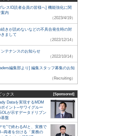
プレスID読者会員の皆様へ] 機能強化に関
ご案内
（2023/4/19）
の続きが読めないなどの不具合発生時の対
つきまして
（2022/12/14）
メンテナンスのお知らせ
（2022/10/14）
 Leaders編集部より] 編集スタッフ募集のお知
（Recruiting）
ピックス
[Sponsored]
eady Dataを実現するMDM
のポイント─サワイグルー
SOLが示すデータドリブン
の基盤
デモ”で終わるAIと、実務で
I─両者を分ける「業務の