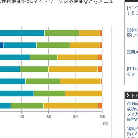
の連携機能や5Gネットワーク対応機能などをメニュ
[イン
）
する
記事
応に
定期
[IT
らせ
ト
AI R
成功
プとJ
経営
“感動
動くA