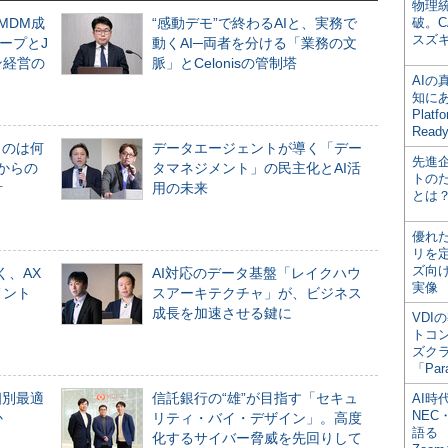
物理
るMDM成
“感動デモ”で終わるAIと、実務で
破。C
スズ
ープとJ
動くAI─両者を分ける「業務の文
ン経営の
脈」とCelonisの管制塔
AI
知にある
Plat
Read
ものは何
データエージェントが導く「デー
先進
からの
タマネジメント」の民主化とAI活
トの
計
用の未来
とは
優れ
リを
ズ向
く、AX
AI対応のデータ基盤「レイクハウ
実像
メント
スアーキテクチャ」が、ビジネス
成長を加速させる鍵に
VDI
トコ
ズク
「Par
個別最適
信託銀行の“雄”が目指す「セキュ
AI時
NEC・
か
リティ・バイ・デザイン」。高度
語る
化するサイバー脅威を先回りして