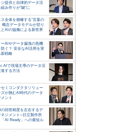
ッジ提供と自律的データ活
組み作りが“鍵”に
ネス全体を俯瞰する“言葉の
”、概念データモデルが切り
人とAIの協働による新世界
？
ドーAIやデータ漏洩の危機
防ぐ？ 安全なAI活用を実
る新戦略
ntic AIで現場主導のデータ活
促進する方法
ーセミコンダクタソリュー
ンズが挑むAI時代のデータ
ジメント
AIの回答精度を左右するデ
マネジメント─日立製作所
「AI Ready」への最短ル