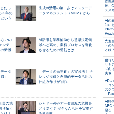
物理
破。C
同じだっ
生成AI活用の第一歩はマスターデ
スズ
ン5年の
ータマネジメント（MDM）から
」という
AI
知にある
Plat
Read
れないの
AI活用を業務補助から意思決定領
先進
ジェンテ
域へと高め、業務プロセスを進化
トの
合の新機
させるための道筋とは
とは
優れ
リを
ズ向
「データ
「データの民主化」の実践法！ ナ
実像
組織」
レッジ提供と自律的データ活用の
VDI
仕組み作りが“鍵”に
トコ
ズク
「Par
AI時
言葉の地
シャドーAIやデータ漏洩の危機を
NEC・
切り拓く
どう防ぐ？ 安全なAI活用を実現す
語る
界とは？
る新戦略