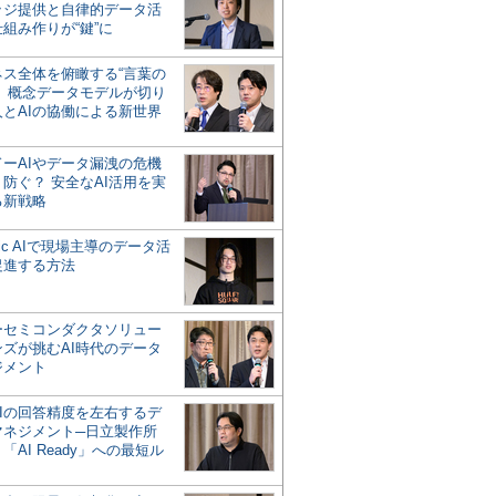
ッジ提供と自律的データ活
組み作りが“鍵”に
ネス全体を俯瞰する“言葉の
”、概念データモデルが切り
人とAIの協働による新世界
？
ドーAIやデータ漏洩の危機
防ぐ？ 安全なAI活用を実
る新戦略
ntic AIで現場主導のデータ活
促進する方法
ーセミコンダクタソリュー
ンズが挑むAI時代のデータ
ジメント
AIの回答精度を左右するデ
マネジメント─日立製作所
「AI Ready」への最短ル