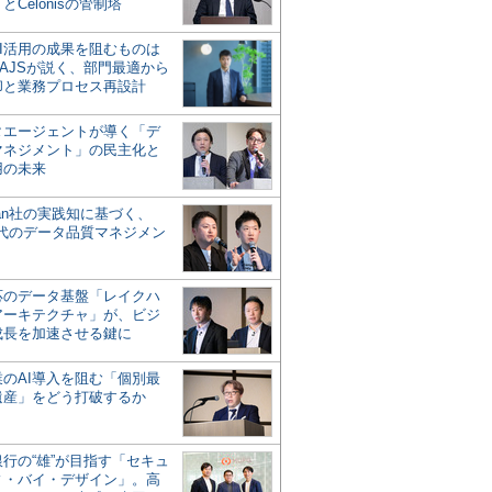
とCelonisの管制塔
AI活用の成果を阻むものは
AJSが説く、部門最適から
却と業務プロセス再設計
タエージェントが導く「デ
マネジメント」の民主化と
用の未来
san社の実践知に基づく、
時代のデータ品質マネジメン
対応のデータ基盤「レイクハ
アーキテクチャ」が、ビジ
成長を加速させる鍵に
業のAI導入を阻む「個別最
遺産」をどう打破するか
行の“雄”が目指す「セキュ
ィ・バイ・デザイン」。高