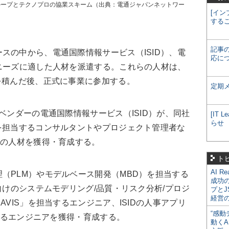
ループとテクノプロの協業スキーム（出典：電通ジャパンネットワー
[イン
する
記事
の中から、電通国際情報サービス（ISID）、電
応に
ニーズに適した人材を派遣する。これらの人材は、
を積んだ後、正式に事業に参加する。
定期
ベンダーの電通国際情報サービス（ISID）が、同社
[IT
らせ
を担当するコンサルタントやプロジェクト管理者な
人の人材を獲得・育成する。
ト
AI R
（PLM）やモデルベース開発（MBD）を担当する
成功
向けのシステムモデリング/品質・リスク分析/プロジ
プとJ
経営
AVIS」を担当するエンジニア、ISIDの人事アプリ
“感動
当するエンジニアを獲得・育成する。
動くA