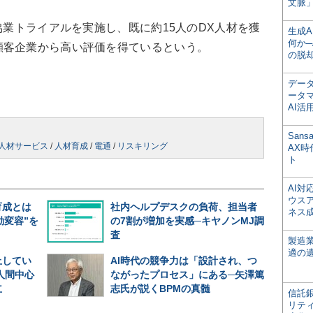
文脈」
協業トライアルを実施し、既に約15人のDX人材を獲
生成
何か─
顧客企業から高い評価を得ているという。
の脱
デー
ータ
AI活
San
人材サービス
/
人材育成
/
電通
/
リスキリング
AX
ト
AI
ウス
育成とは
社内ヘルプデスクの負荷、担当者
ネス
動変容”を
の7割が増加を実感─キヤノンMJ調
査
製造
適の
止してい
AI時代の競争力は「設計され、つ
人間中心
ながったプロセス」にある─矢澤篤
立
志氏が説くBPMの真髄
信託銀
リテ