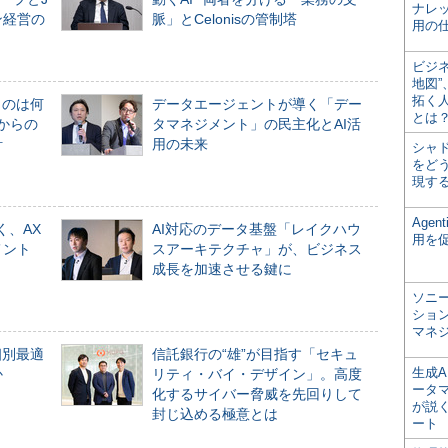
ナレ
ン経営の
脈」とCelonisの管制塔
用の仕
ビジ
地図
拓く
ものは何
データエージェントが導く「デー
とは
からの
タマネジメント」の民主化とAI活
計
用の未来
シャ
をどう
現す
Age
く、AX
AI対応のデータ基盤「レイクハウ
用を
メント
スアーキテクチャ」が、ビジネス
成長を加速させる鍵に
ソニ
ショ
マネ
個別最適
信託銀行の“雄”が目指す「セキュ
生成
か
リティ・バイ・デザイン」。高度
ータ
化するサイバー脅威を先回りして
が説く
封じ込める極意とは
ート