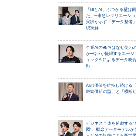
「BIとAI、ぶつかる壁は
た」─東急レクリエーショ
実践が示す「データ整備
現実解
企業AIの95％はなぜ使わ
か─Qlikが提唱するエー
ィックAIによるデータ統
軸
AIの価値を維持し続ける
継続供給の型」と「横断
ビジネス全体を俯瞰する“
図”、概念データモデルが
人とAIの協働による新世