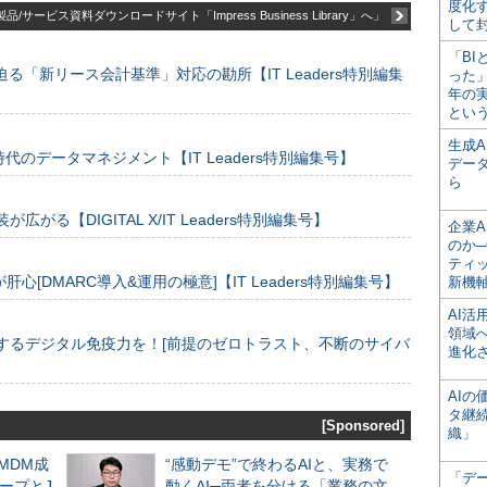
度化
品/サービス資料ダウンロードサイト「Impress Business Library」へ」
して
「BI
る「新リース会計基準」対応の勘所【IT Leaders特別編集
った
年の
とい
生成
のデータマネジメント【IT Leaders特別編集号】
デー
ら
装が広がる【DIGITAL X/IT Leaders特別編集号】
企業A
のか─
ティ
[DMARC導入&運用の極意]【IT Leaders特別編集号】
新機
AI
領域
するデジタル免疫力を！[前提のゼロトラスト、不断のサイバ
進化
AI
タ継
[Sponsored]
織」
るMDM成
“感動デモ”で終わるAIと、実務で
「デ
ープとJ
動くAI─両者を分ける「業務の文