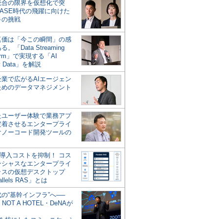
統合の限界を仮想化で突
ASE時代の飛躍に向けた
キの挑戦
の真価は「今この瞬間」の感
。「Data Streaming
form」で実現する「AI
y Data」を解説
企業で広がるAIエージェン
ためのデータマネジメント
？
たユーザー体験で業務アプ
定着させるエンタープライ
けノーコード開発ツールの
の導入コストを抑制！ コス
ンシャスなエンタープライ
ラスの仮想デスクトップ
allels RAS」とは
代の“基幹インフラ”へ──
NOT A HOTEL・DeNAが