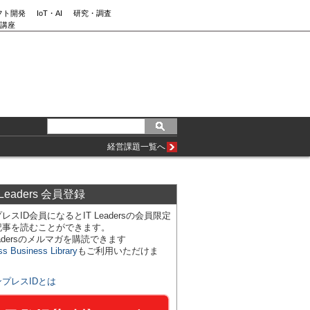
フト開発
IoT・AI
研究・調査
講座
経営課題一覧へ
 Leaders 会員登録
レスID会員になるとIT Leadersの会員限定
記事を読むことができます。
Leadersのメルマガを購読できます
ss Business Library
もご利用いただけま
ンプレスIDとは