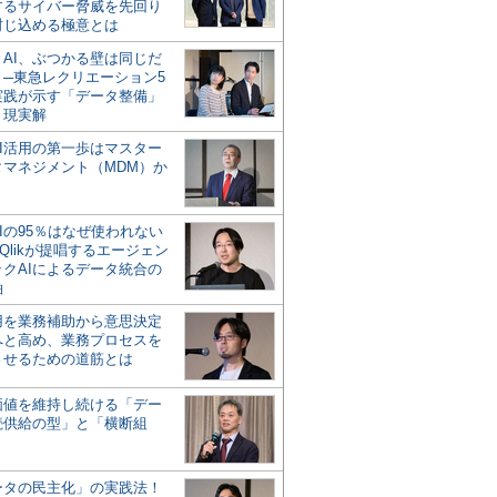
するサイバー脅威を先回り
封じ込める極意とは
とAI、ぶつかる壁は同じだ
」─東急レクリエーション5
実践が示す「データ整備」
う現実解
AI活用の第一歩はマスター
タマネジメント（MDM）か
Iの95％はなぜ使われない
Qlikが提唱するエージェン
ックAIによるデータ統合の
軸
活用を業務補助から意思決定
へと高め、業務プロセスを
させるための道筋とは
の価値を維持し続ける「デー
続供給の型」と「横断組
ータの民主化」の実践法！