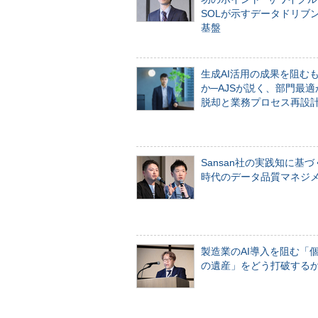
SOLが示すデータドリブ
基盤
生成AI活用の成果を阻む
か─AJSが説く、部門最適
脱却と業務プロセス再設
Sansan社の実践知に基づ
時代のデータ品質マネジ
製造業のAI導入を阻む「
の遺産」をどう打破する