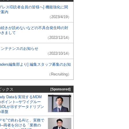
プレスID読者会員の皆様へ] 機能強化に関
ご案内
（2023/4/19）
の続きが読めないなどの不具合発生時の対
つきまして
（2022/12/14）
メンテナンスのお知らせ
（2022/10/14）
 Leaders編集部より] 編集スタッフ募集のお知
（Recruiting）
ピックス
[Sponsored]
eady Dataを実現するMDM
のポイント─サワイグルー
SOLが示すデータドリブン
の基盤
デモ”で終わるAIと、実務で
I─両者を分ける「業務の