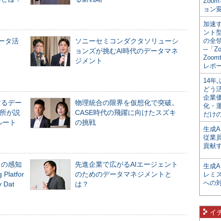
Zoo
ョン変
加速す
ント
データ活
ソニーセミコンダクタソリューシ
の全
─「Z
ョンズが挑むAI時代のデータマネ
Zoomt
ジメント
レポ
14
どう
企業
するデー
物理統合の限界を仮想化で突破。
化・
所が説
CASE時代の飛躍に向けたスズキ
だけの
ルート
の挑戦
生成A
従業
貢献す
」の感知
先進企業で広がるAIエージェント
生成
Platfor
のためのデータマネジメントと
レミ
への
Dat
は？
イ