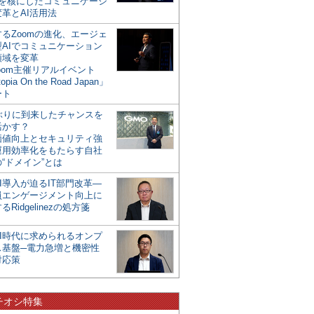
mを核にしたコミュニケーシ
革とAI活用法
るZoomの進化、エージェ
型AIでコミュニケーション
領域を変革
oom主催リアルイベント
opia On the Road Japan」
ート
年ぶりに到来したチャンスを
活かす？
価値向上とセキュリティ強
運用効率化をもたらす自社
“ドメイン”とは
I導入が迫るIT部門改革―
員エンゲージメント向上に
るRidgelinezの処方箋
AI時代に求められるオンプ
ス基盤─電力急増と機密性
対応策
チオシ特集