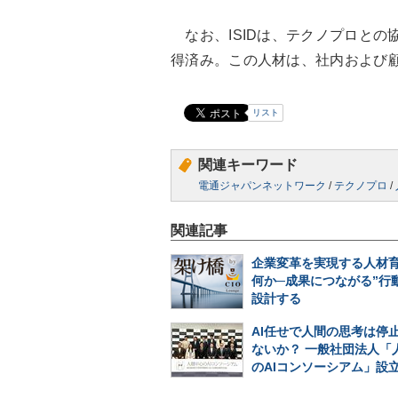
なお、ISIDは、テクノプロとの
得済み。この人材は、社内および
リスト
関連キーワード
電通ジャパンネットワーク
/
テクノプロ
/
関連記事
企業変革を実現する人材
何か─成果につながる”行
設計する
AI任せで人間の思考は停
ないか？ 一般社団法人「
のAIコンソーシアム」設