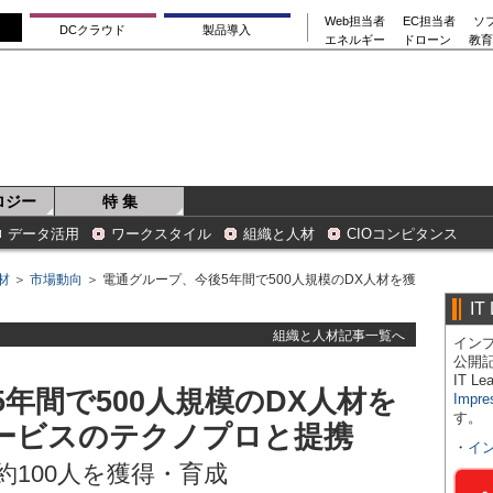
Web担当者
EC担当者
ソ
DCクラウド
製品導入
エネルギー
ドローン
教育
ロジー
特 集
データ活用
ワークスタイル
組織と人材
CIOコンピタンス
材
＞
市場動向
＞ 電通グループ、今後5年間で500人規模のDX人材を獲
IT
組織と人材記事一覧へ
インプ
公開
IT 
年間で500人規模のDX人材を
Impre
す。
ービスのテクノプロと提携
・
イ
約100人を獲得・育成