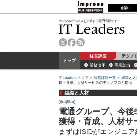
企業IT
デジタルビジネスを加速する専門情報サイト
経営課題
テクノ
トップ
業務改革
事業創出
IT Leaders トップ
＞
経営課題一覧
＞
組織と人
得・育成、人材サービスのテクノプロと提携
組織と人材
[
市場動向
]
電通グループ、今後5
獲得・育成、人材サ
まずはISIDがエンジニア