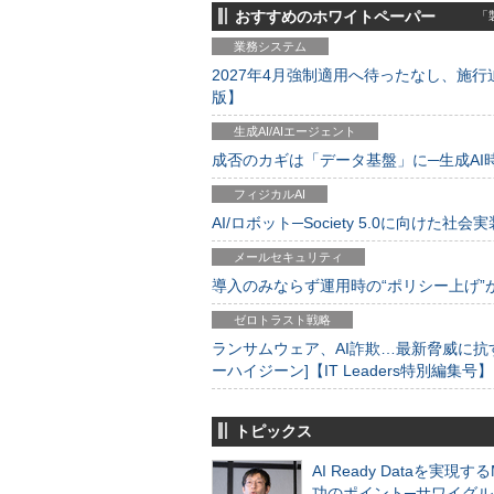
おすすめのホワイトペーパー
「製
業務システム
2027年4月強制適用へ待ったなし、施行迫
版】
生成AI/AIエージェント
成否のカギは「データ基盤」に─生成AI時代
フィジカルAI
AI/ロボット─Society 5.0に向けた社会実
メールセキュリティ
導入のみならず運用時の“ポリシー上げ”が肝心
ゼロトラスト戦略
ランサムウェア、AI詐欺…最新脅威に抗
ーハイジーン]【IT Leaders特別編集号】
トピックス
AI Ready Dataを実現す
功のポイント─サワイグル