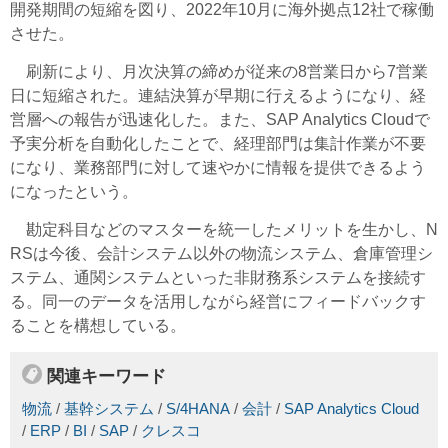
開発期間の短縮を図り、2022年10月に海外拠点12社で稼働
させた。
刷新により、月次決算の締めが従来の8営業日から7営業
日に短縮された。連結決算が早期に行えるようになり、経
営層への報告が迅速化した。また、SAP Analytics Cloudで
予実分析を自動化したことで、経理部門は集計作業が不要
になり、業務部門に対して速やかに情報を提供できるよう
になったという。
勘定科目などのマスターを統一したメリットを生かし、N
RSは今後、会計システム以外の物流システム、倉庫管理シ
ステム、通関システムといった非財務系システムを接続す
る。同一のデータを活用しながら経営にフィードバックす
ることを構想している。
関連キーワード
物流
/
基幹システム
/
S/4HANA
/
会計
/
SAP Analytics Cloud
/
ERP
/
BI
/
SAP
/
クレスコ