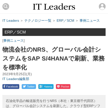
IT Leaders
＞
テクノロジー一覧
＞
ERP／SCM
＞
事例ニュース
ERP／SCM
事例ニュース
物流会社のNRS、グローバル会計シ
ステムをSAP S/4HANAで刷新、業務
を標準化
2023年9月25日(月)
IT Leaders編集部
!
Facebook
Twitter
Hatena
Pocket
石油化学品の輸送販売を行うNRS（本社：東京都千代田区）
は、グローバル会計システムを刷新した。クラウド型ERPソフ