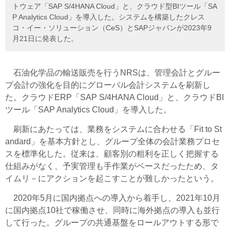
トウェア「SAP S/4HANA Cloud」と、クラウド型BIツール「SA
P Analytics Cloud」を導入した。システムを構築したクレス
コ・イー・ソリューション（CeS）とSAPジャパンが2023年9
月21日に発表した。
石油化学品の輸送販売を行うNRSは、管理会計とグルー
プ会計の強化を目的にグローバル会計システムを刷新し
た。クラウドERP「SAP S/4HANA Cloud」と、クラウドBI
ツール「SAP Analytics Cloud」を導入した。
刷新にあたっては、業務をシステムに合わせる「Fit to St
andard」を基本方針とし、グループ全体の会計業務プロセ
スを標準化した。従来は、顧客別の粗利を正しく把握する
仕組みがなく、予実管理も手作業がベースだったため、タ
イムリ－にアクションを起こすことが難しかったという。
2020年5月に国内拠点への導入から着手し、2021年10月
に国内拠点10社で稼働させ、同時に海外拠点の導入も並行
して行った。グループの共通基盤をロールアウトする形で