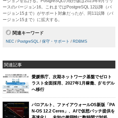
ージョンを広げる。PostgreSQLの現行版は2023年9月リリ
ースのバージョン16。これまではPostgreSQL 12以降（バ
ージョン15まで）がサポート対象だったが、同11以降（バ
ージョン15まで）に拡大する。
関連キーワード
NEC
/
PostgreSQL
/
保守・サポート
/
RDBMS
関連記事
愛媛県庁、次期ネットワーク基盤でゼロト
ラスト全面採用、2027年1月稼働、β'モデル
へ移行
パロアルト、ファイアウォールOS新版「PA
N-OS 12.2 Ceres」、AIで仮想パッチ提供を
高速化し、未知の脆弱性に数時間で対処