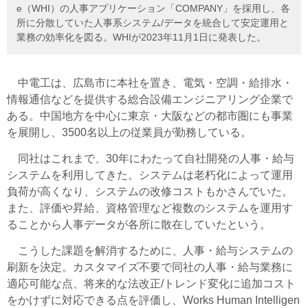
e（WHI）の人事アプリケーション「COMPANY」を採用し、各
所に分散していた人事系システム/データを統合して安定運用と
業務の効率化を図る。WHIが2023年11月1日に発表した。
中電工は、広島市に本社を置き、電気・空調・給排水・
情報通信などを提供する総合設備エンジニアリング企業で
ある。中国地方を中心に東京・大阪などの都市圏にも事業
を展開し、3500名以上の従業員が勤務している。
同社はこれまで、30年にわたって自社開発の人事・給与
システムを利用してきた。システムは老朽化によって運用
負荷が高くなり、システムの改修コストもかさんでいた。
また、評価や昇給、資格管理など複数のシステムを運用す
ることから人事データが各所に散在していたという。
こうした課題を解消するために、人事・給与システムの
刷新を決定。カスタマイズ不要で同社の人事・給与業務に
適応可能な点、将来的な法改正/トレンド変化に追加コスト
をかけずに対応できる点を評価し、Works Human Intelligen