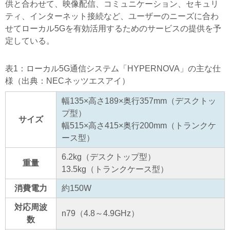
供と合わせて、映像配信、コミュニケーション、セキュリ
ティ、インターネット接続など、ユーザーのニーズに合わ
せてローカル5Gを有効活用するためのサービスの提供を予
定している。
表1：ローカル5G通信システム「HYPERNOVA」の主な仕
様（出典：NECネッツエスアイ）
幅135×高さ189×奥行357mm（デスクトッ
プ型）
サイズ
幅515×高さ415×奥行200mm（トランクケ
ース型）
6.2kg（デスクトップ型）
重量
13.5kg（トランクケース型）
消費電力
約150W
対応周波
n79（4.8～4.9GHz）
数