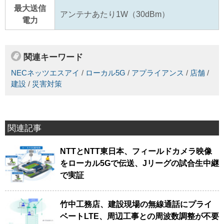
最大送信
アンテナあたり1W（30dBm）
電力
関連キーワード
NECネッツエスアイ
/
ローカル5G
/
アプライアンス
/
店舗
/
建設
/
災害対策
関連記事
NTTとNTT東日本、フィールドカメラ映像
をローカル5Gで伝送、Jリーグの試合生中継
で実証
竹中工務店、建設現場の無線通話にプライ
ベートLTE、周辺工事との周波数調整が不要