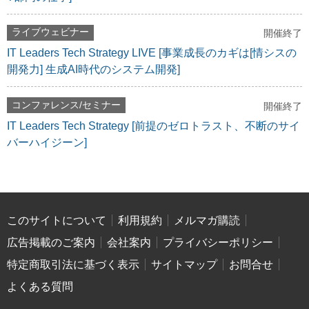
ライブウェビナー
開催終了
IT Leaders Tech Strategy LIVE [事業成長のカギは[情シスの
開発力] 生成AI時代のシステム開発]
コンファレンス/セミナー
開催終了
IT Leaders Tech Strategy [前提のゼロトラスト、不断のサイ
バーハイジーン]
このサイトについて
利用規約
メルマガ購読
広告掲載のご案内
会社案内
プライバシーポリシー
特定商取引法に基づく表示
サイトマップ
お問合せ
よくある質問